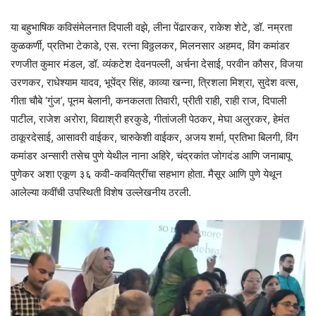
या बहुभाषिक कविसंमेलनात दिपाली वझे, लीना पेंढारकर, राकेश शेटे, डॉ. नम्रता
कुळकर्णी, प्रतिभा टेकाडे, एस. रत्ना विठ्ठलकर, मिलनसार अहमद, विंग कमांडर
रणजीत कुमार मंडल, डॉ. व्यंकटेश देवनपल्ली, अर्चना देसाई, परवीन कौसर, विजया
उरणकर, राधेश्याम यादव, भूपेंद्र सिंह, काव्या खन्ना, त्रिशला मिश्रा, सुदेश वत्स,
गीता चौबे ‘गुंज’, पूनम बेलानी, कनकलता तिवारी, प्रीती राही, राही राज, दिपाली
पाटील, राजेश अरोरा, विद्याश्री हरकुडे, गीतांजली पेठकर, मेघा अलुरकर, हेमंत
ठाकूरदेसाई, आसावरी वाईकर, चारुकेशी वाईकर, अजय शर्मा, प्रतिभा बिलगी, विंग
कमांडर अन्सारी तसेच पुणे येथील नाना अहिरे, चंद्रकांत जोगदंड आणि जनाबापू
पुणेकर अशा एकूण ३६ कवी-कवयित्रींचा सहभाग होता. मैसूर आणि पुणे येथून
आलेल्या कवींची उपस्थिती विशेष उल्लेखनीय ठरली.