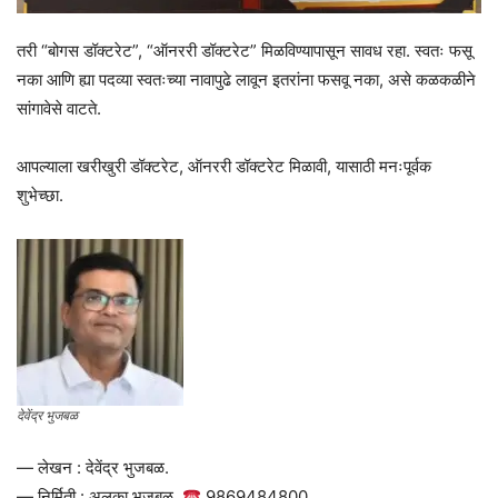
तरी “बोगस डॉक्टरेट”, “ऑनररी डॉक्टरेट” मिळविण्यापासून सावध रहा. स्वतः फसू
नका आणि ह्या पदव्या स्वतःच्या नावापुढे लावून इतरांना फसवू नका, असे कळकळीने
सांगावेसे वाटते.
आपल्याला खरीखुरी डॉक्टरेट, ऑनररी डॉक्टरेट मिळावी, यासाठी मनःपूर्वक
शुभेच्छा.
देवेंद्र भुजबळ
— लेखन : देवेंद्र भुजबळ.
— निर्मिती : अलका भुजबळ.
9869484800