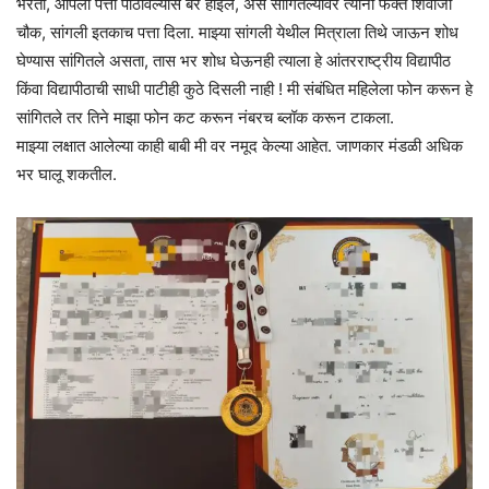
भरतो, आपला पत्ता पाठविल्यास बरे होईल, असे सांगितल्यावर त्यांनी फक्त शिवाजी
चौक, सांगली इतकाच पत्ता दिला. माझ्या सांगली येथील मित्राला तिथे जाऊन शोध
घेण्यास सांगितले असता, तास भर शोध घेऊनही त्याला हे आंतरराष्ट्रीय विद्यापीठ
किंवा विद्यापीठाची साधी पाटीही कुठे दिसली नाही ! मी संबंधित महिलेला फोन करून हे
सांगितले तर तिने माझा फोन कट करून नंबरच ब्लॉक करून टाकला.
माझ्या लक्षात आलेल्या काही बाबी मी वर नमूद केल्या आहेत. जाणकार मंडळी अधिक
भर घालू शकतील.