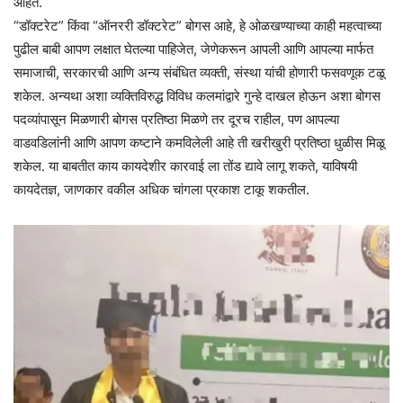
आहेत.
“डॉक्टरेट” किंवा “ऑनररी डॉक्टरेट” बोगस आहे, हे ओळखण्याच्या काही महत्वाच्या
पुढील बाबी आपण लक्षात घेतल्या पाहिजेत, जेणेकरून आपली आणि आपल्या मार्फत
समाजाची, सरकारची आणि अन्य संबंधित व्यक्ती, संस्था यांची होणारी फसवणूक टळू
शकेल. अन्यथा अशा व्यक्तिविरुद्ध विविध कलमांद्वारे गुन्हे दाखल होऊन अशा बोगस
पदव्यांपासून मिळणारी बोगस प्रतिष्ठा मिळणे तर दूरच राहील, पण आपल्या
वाडवडिलांनी आणि आपण कष्टाने कमविलेली आहे ती खरीखुरी प्रतिष्ठा धुळीस मिळू
शकेल. या बाबतीत काय कायदेशीर कारवाई ला तोंड द्यावे लागू शकते, याविषयी
कायदेतज्ञ, जाणकार वकील अधिक चांगला प्रकाश टाकू शकतील.