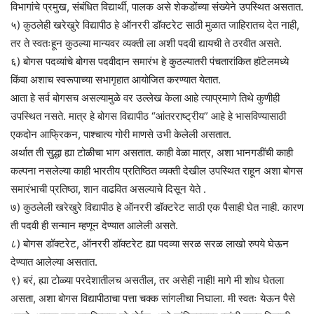
विभागांचे प्रमुख, संबंधित विद्यार्थी, पालक असे शेकडोंच्या संख्येने उपस्थित असतात.
५) कुठलेही खरेखुरे विद्यापीठ हे ऑनररी डॉक्टरेट साठी मुळात जाहिरातच देत नाही,
तर ते स्वतःहून कुठल्या मान्यवर व्यक्ती ला अशी पदवी द्यायची ते ठरवीत असते.
६) बोगस पदव्यांचे बोगस पदवीदान समारंभ हे कुठल्यातरी पंचतारांकित हॉटेलमध्ये
किंवा अशाच स्वरूपाच्या सभागृहात आयोजित करण्यात येतात.
आता हे सर्व बोगसच असल्यामुळे वर उल्लेख केला आहे त्याप्रमाणे तिथे कुणीही
उपस्थित नसते. मात्र हे बोगस विद्यापीठ “आंतरराष्ट्रीय” आहे हे भासविण्यासाठी
एकदोन आफ्रिकन, पाश्चात्य गोरी माणसे उभी केलेली असतात.
अर्थात ती सुद्धा ह्या टोळीचा भाग असतात. काही वेळा मात्र, अशा भानगडींची काही
कल्पना नसलेल्या काही भारतीय प्रतिष्ठित व्यक्ती देखील उपस्थित राहून अशा बोगस
समारंभाची प्रतिष्ठा, शान वाढवित असल्याचे दिसून येते .
७) कुठलेली खरेखुरे विद्यापीठ हे ऑनररी डॉक्टरेट साठी एक पैसाही घेत नाही. कारण
ती पदवी ही सन्मान म्हणून देण्यात आलेली असते.
८) बोगस डॉक्टरेट, ऑनररी डॉक्टरेट ह्या पदव्या सरळ सरळ लाखो रुपये घेऊन
देण्यात आलेल्या असतात.
९) बरं, ह्या टोळ्या परदेशातीलच असतील, तर असेही नाही! मागे मी शोध घेतला
असता, अशा बोगस विद्यापीठाचा पत्ता चक्क सांगलीचा निघाला. मी स्वतः येऊन पैसे