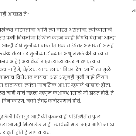
Vi
नाही आवडत ते.”
 हसतखेळत वाढवताना आणि त्या वाढत असताना, त्यांच्यासाठी
त तर कधी नियमांना शिथील करून काही निर्णय घेताना आम्हा
ळी आम्ही दोघं मुलींच्या बाबतीत एकाच रेषेवर असायचो असंही
्येक वेळा तर मुलींच्या डोळ्यात अश्रू जमले की याच्याच
 आहे!) अशावेळी माझं त्यांच्यावर रागावणं, त्यांचा
च पाहिजे, येईलच. या ‘च ला च” नियम रेषा आणि त्यामुळे
माझ्याच विरोधात जायचा. असं असूनही मुली माझे नियम
चा वाटायचा. त्यांचा मानसिक आधार म्हणजे ‘बाबाच’ होता.
कळत नाही याचं महत्त्व म्हणून कशाकशासाठी मी झटत होते, ते
ण्य, विनाकारण, नको तेवढं कठोरपणाचं होतं.
ेली चिंतातुर ‘आई’ की कुठल्याही परिस्थितीत फूल
तर मला आजही मिळालेलं नाही. त्यावेळी मला माझं आणि माझ्या
ावृत्ती होते हे जाणवायचं.