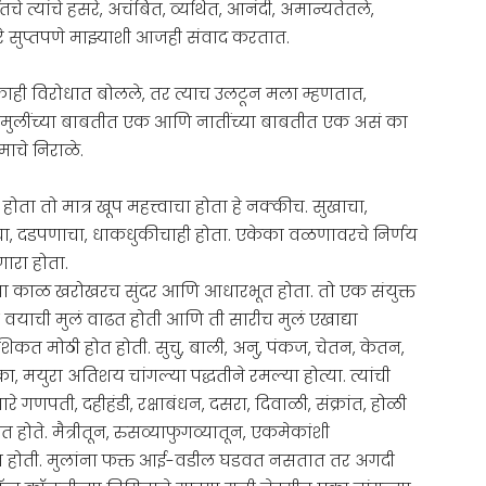
चे त्यांचे हसरे, अचंबित, व्यथित, आनंदी, अमान्यतेतले,
रे सुप्तपणे माझ्याशी आजही संवाद करतात.
काही विरोधात बोलले, तर त्याच उलटून मला म्हणतात,
 मुलींच्या बाबतीत एक आणि नातींच्या बाबतीत एक असं का
ेमाचे निराळे.
ा तो मात्र खूप महत्त्वाचा होता हे नक्कीच. सुखाचा,
ा, दडपणाचा, धाकधुकीचाही होता. एकेका वळणावरचे निर्णय
ारा होता.
व्याचा काळ खरोखरच सुंदर आणि आधारभूत होता. तो एक संयुक्त
वयाची मुलं वाढत होती आणि ती सारीच मुलं एखाद्या
कत मोठी होत होती. सुचु, बाली, अनु, पंकज, चेतन, केतन,
ा, मयुरा अतिशय चांगल्या पद्धतीने रमल्या होत्या. त्यांची
 गणपती, दहीहंडी, रक्षाबंधन, दसरा, दिवाळी, संक्रांत, होळी
त होते. मैत्रीतून, रुसव्याफुगव्यातून, एकमेकांशी
त होती. मुलांना फक्त आई-वडील घडवत नसतात तर अगदी