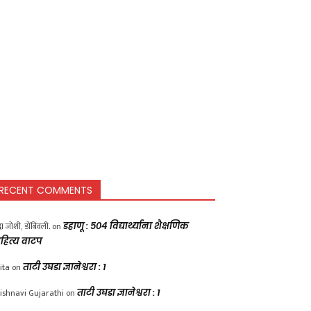
RECENT COMMENTS
द्धा जोशी, डोंबिवली.
on
डहाणू : ५०४ विद्यार्थ्यांना शैक्षणिक
हित्य वाटप
ita
on
ताटी उघडा ज्ञानेश्वरा : 1
ishnavi Gujarathi
on
ताटी उघडा ज्ञानेश्वरा : 1