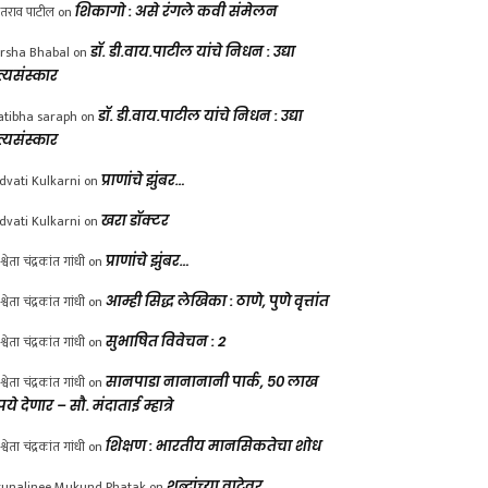
ंतराव पाटील
on
शिकागो : असे रंगले कवी संमेलन
rsha Bhabal
on
डॉ. डी.वाय.पाटील यांचे निधन : उद्या
त्यसंस्कार
atibha saraph
on
डॉ. डी.वाय.पाटील यांचे निधन : उद्या
त्यसंस्कार
dvati Kulkarni
on
प्राणांचे झुंबर…
dvati Kulkarni
on
खरा डॉक्टर
श्वेता चंद्रकांत गांधी
on
प्राणांचे झुंबर…
श्वेता चंद्रकांत गांधी
on
आम्ही सिद्ध लेखिका : ठाणे, पुणे वृत्तांत
श्वेता चंद्रकांत गांधी
on
सुभाषित विवेचन : 2
श्वेता चंद्रकांत गांधी
on
सानपाडा नानानानी पार्क, ५० लाख
पये देणार – सौ. मंदाताई म्हात्रे
श्वेता चंद्रकांत गांधी
on
शिक्षण : भारतीय मानसिकतेचा शोध
unalinee Mukund Phatak
on
शब्दांच्या वाटेवर….