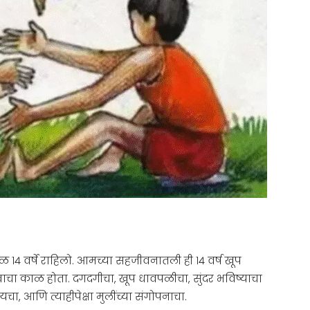
४ वर्षे राहिलो. आमच्या सहजीवनातली ही १४ वर्ष खूप
्त्वाचा काळ होता. दगदगीचा, खूप धावपळीचा, सुंदर भविष्याचा
, आणि त्याहीपेक्षा मुलींच्या संगोपनाचा.