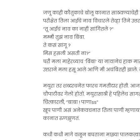
जणू काही कौतुकाचे बोलू कानात साठवण्याचेही त
परीक्षेत तिला आईचे नाव विचारले तेव्हा तिने उत
”तू आईचं नाव का नाही सांगितले ?”
मम्मी तुझं नाव बिंबा.
ते कसं सांगू ?
मिस हसली असती ना?”
घरी मला माहेरच्याच ‘बिंबा’ या नावानेच हाक मा
उत्तराने मला हसू आले आणि मी अचंबितही झाले. 
मयुरा तर शब्दरचनेत फारच गंमतीदार होती. आ
चौपाटीवर गेलो होतो. मयुरासाठी हे पहिलेच सागरद
चित्कारली, ”बाबा ! पाणाss”
खूप पाणी असं अनेकवचनात तिला पाणी म्हणायचं 
कानात रुणझुणतं.
कधी कधी मागे वळून बघताना माझ्या पालकत्वात