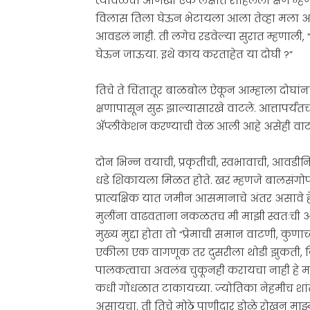
त्यावेळचा आणखी एक लक्षात राहिलेला क्षण म्हणजे
विलास तिला घेऊन भेटायला आला तेव्हा मला अश
आवडलं नाही. ती लगेच रडवेल्या सुरात म्हणाली
घेऊन जाऊया. इथे काय करताहेत या दोघी ?”
तिचे ते चिंतातूर बाळबोल ऐकून आम्हाला दोघांन
क्षणापासून सुरू झाल्यासारखे वाटले. आत्तापर्यंत
ॲप्लीकेशन करण्याची वेळ आली आहे असेही वाटल
दोन भिन्न वयाची, प्रकृतीची, स्वभावाची, आवडी
धडे शिकायला मिळत होते. खरं म्हणजे बालसंगोप
प्रात्यक्षिक यात जमीन आसमानाचे अंतर असावे 
मुलींना वाढवताना नकळतच मी माझी स्वतःची अश
मुख्य मुद्दा होता तो “प्रेमाची समान वाटणी, क
एकीला एक वागणूक तर दुसरीला थोडी झुकती, किंव
पालकत्वाचा अवलंब चुकूनही करायचा नाही हे मना
कधी गोंधळात टाकायच्या. ज्योतिका नेहमीच शां
असायचा. ती तिचे मोठे पाणीदार डोळे रोखून माझ