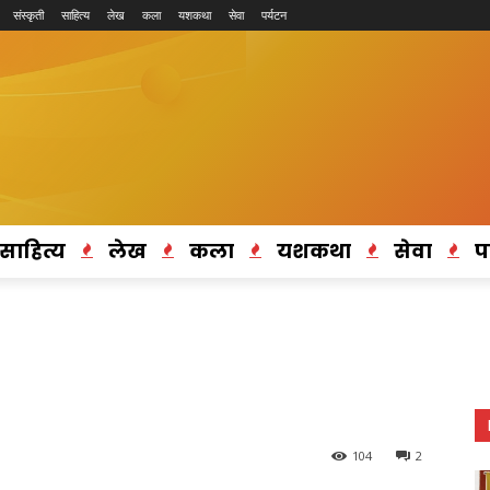
संस्कृती
साहित्य
लेख
कला
यशकथा
सेवा
पर्यटन
साहित्य
लेख
कला
यशकथा
सेवा
प
104
2