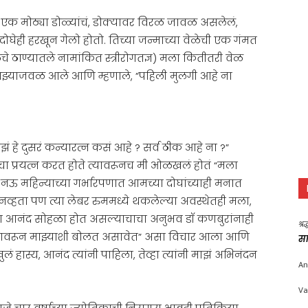
ा. एक मोठ्या डोळ्यांचं, डोक्यावर विरळ जावळ असलेलं,
दोघेही हरखून गेलो होतो. तिच्या जन्माच्या वेळेची एक गंमत
ेळचे ठाण्यातले नामांकित स्त्रीरोगतज्ञ) मला कितीतरी वेळ
 माझ्याजवळ आले आणि म्हणाले, ”पहिली मुलगी आहे ना
 हे दुसरं कन्यारत्न कसं आहे ? सर्व ठीक आहे ना ?”
याचा प्रयत्न करत होते त्यावरूनच मी ओळखलं होतं “मला
 नऊ महिन्याच्या गर्भारपणात आमच्या दोघांच्याही मनात
्हता पण त्या लेबर रुममध्ये थकलेल्या अवस्थेतही मला,
चा आनंद सोहळा होत असल्याचाचा अनुभव डॉ कणबुरांनाही
श्र
ठावरून माझ्याशी बोलत असावेत” असा विचार आला आणि
सा
लं हास्य, आनंद त्यांनी पाहिला, तेव्हा त्यांनी माझं अभिनंदन
An
Va