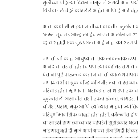
मुलींच्या पहिल्या दिवसापासून ते अगदी आज पर्यंत
विरोधातले चेहरे कोरलेले आहेत आणि हे सारे चेह
आता कधी मी माझ्या नातीच्या बाबतीत मुलींना 
”मम्मी तूच तर आम्हाला हेच सांगत आलीस ना ?”
व्हावं ? हाही एक गूढ प्रश्नच आहे नाही का ? रंग प्र
पण तो जो काही आयुष्याचा एक लांबलचक टप्पा होत
आनंदाचा तर तो होताच पण त्याचबरोबर तणावाच
घेताना पुढे पाऊल टाकतानाचा तो काळ धपापवण
पण १४ वर्षाचा ब्रुक बाॅन्ड कॉलनीतल्या वास्त
परिवार होता म्हणाना ! घराघरात साधारण एकाच 
कुटुंबातली असावीत तशी एकत्र खेळत, बागडत, शि
योगेश, पराग, मकु आणि त्यांच्यात माझ्या ज्योतिक
परिपूर्ण मानसिक वाढही होत होती. कॉलनीत होणारे
या सारखे सण त्यांच्यावर परंपरेचे सुसंस्कार घडव
भांडणातूनही ही मुलं आपोआपच शेअरिंगही शिक