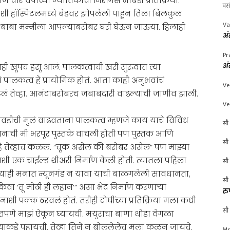
 चार वर्षाच्या ज्योतिकाची निरागस भाबडी प्रतिक्रिया.
वस
ी हॉस्पिटलमध्ये बेडवर झोपलेली पाहून तिला बिलकुल
Va
, “बाबा मम्मीला आपल्याबरोबर घरी घेऊन जाऊया. हिलाही
अं
Pr
अं
ाही खूपच हसू आलं. पालकत्वाची खरी सुरुवात त्या
चं पालकत्व हे प्रायोगिक होतं. आता काही अनुभवांचं
Ve
ं तेव्हा. आनंदाबरोबरच जबाबदारी वाढल्याची जाणीव झाली.
Ve
निवडीची मुलं वाढवताना पालकत्व म्हणजे काय याचे विविध
सौ 
नाची मी भरपूर पुस्तके वाचली होती पण पुस्तक आणि
सौ 
हे तेव्हाच कळलं. “चूक असेल की बरोबर असेल“ पण माझ्या
ी एक चाईल्ड थीअरी निर्माण केली होती. त्यातला पहिला
सौ 
ुणाच्याही मनात न्यूनगंड न यावा याची बाळगलेली सावधानता,
सौ 
ा ‘तू मोठी ही लहान’” असा भेद निर्माण करणाऱ्या
रु
शी पक्क ठरवलं होतं. तरीही दोघींच्या प्रतिक्रिया मला कधी
सौ 
तपणे माझं ऐकून घ्यायची. मयुराचा बाणा थोडा वेगळा
्याकडे पहायची. तेव्हा तिने न बोललेलेच मला कळून जायचे.
Mr