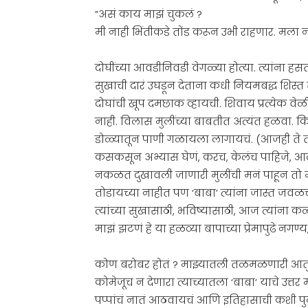
”असं काय माझं चुकलं ?
मी नाही भिंतीकडे तोंड करून उभी राहणार. मला 
दोघींच्या आवडीनिवडी वेगळ्या होत्या. त्यांना
सुखाची दारं उघडून देताना कधी नियमबद्ध शिस्
दोघांची खूप दमछाक व्हायची. शिवाय प्रत्येक वे
नाही. विलास मुलींच्या बाबतीत अत्यंत हळवा. कित
डोळ्यातून पाणी गळायला लागायचं. (आजही ते तसंच
कसकसून अभ्यास घेणं, करच, केलंच पाहिजे, आलं
नकळत दुखावली जाणारी मुलींची मनं पाहून तो 
तोडायच्या नाहीत पण ‘बाबा’ त्यांना जास्त जवळ
त्यांच्या सुखासाठी, भविष्यासाठी, आज त्यांना 
माझं झटणं हे या हळव्या बापाच्या प्रेमापुढे नग
कोण बरोबर होतं ? माझ्यातली तळमळणारी आतुरल
कोमेजूच न देणारा त्याच्यातला ‘बाबा’ याचे उत्
पप्पांचं नातं आठवायचं आणि इतिहासाची कशी पुनर