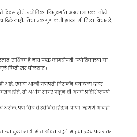
े दिवस होते. ज्योतिका शिशुवर्गात असताना एका तोंडी
्तरच दिले नाही. तिचा एक गुण कमी झाला. मी तिला विचारले,
रतात. राधिका हे नाव फक्त कागदोपत्री. ज्योतिकाच्या या
मुलं किती खरं बोलतात !
जही आहे. एकदा आम्ही गणपती विसर्जन बघायला दादर
र्शन होते. तो अथांग सागर पाहून ती अगदी प्रतिक्षिप्तपणे
असेल. पण तिचं ते उत्तेजित होऊन ‘पाणा’ म्हणणं आजही
ल्या चुका माझी मीच शोधत राहते. माझ्या हृदय पटलावर