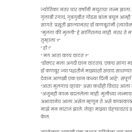
ज्योतिका नंतर चार वर्षांनी मयुराचा जन्म झाल
गुलाबी रंगाचं, गुबगुबीत गोंडस बाळ बघून आम्ही 
सांगते. प्रसूती झाल्यानंतर डॉ कणबूरांंनी (त्याव
“मुलगा की मुलगी” हे सांगितलंच नाही. नंतर ते
तुम्हाला ?”
“ हो !”
“ मग आता काय वाटतं ?”
“डॉक्टर मला अगदी छान वाटतंय. एकच सांगा माझं
डॉ कणबूर ज्या पद्धतीने माझ्याशी संवाद साधण्
देवानं आणखी एक छान कन्या दिली आहे”. संपूर्ण
“आता मुलगाच व्हावा” असा कधीही विचार आला नव
“अजूनही काळ बदललेला नाही. मुलीच्या जन्मा
अभावानेच आला असेल म्हणून ते असे काठाका
माझे मन नाराज झाले. जेव्हा माझ्या चेहऱ्यावरचं खु
केलं.