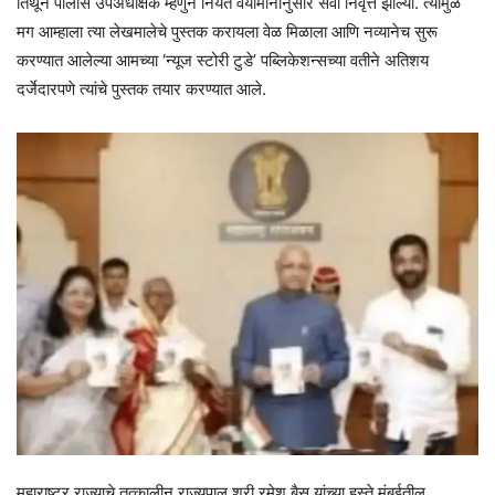
तिथून पोलीस उपअधीक्षक म्हणुन नियत वयोमानानुसार सेवा निवृत्त झाल्या. त्यामुळे
मग आम्हाला त्या लेखमालेचे पुस्तक करायला वेळ मिळाला आणि नव्यानेच सुरू
करण्यात आलेल्या आमच्या ‘न्यूज स्टोरी टुडे’ पब्लिकेशन्सच्या वतीने अतिशय
दर्जेदारपणे त्यांचे पुस्तक तयार करण्यात आले.
महाराष्ट्र राज्याचे तत्कालीन राज्यपाल श्री रमेश बैस यांच्या हस्ते मुंबईतील