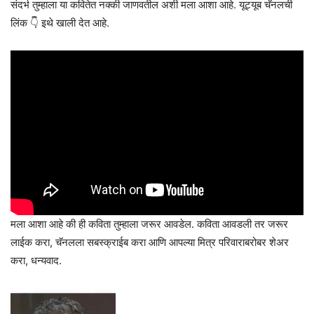
संदर्भ तुम्हाला या कवितेत नक्की जाणवतील अशी मला आशा आहे. यूट्यूब चॅनलची
लिंक 👇 इथे खाली देत आहे.
मला आशा आहे की ही कविता तुम्हाला जरूर आवडेल. कविता आवडली तर जरूर
लाईक करा, चॅनलला सबस्क्राईब करा आणि आपल्या मित्र परिवाराबरोबर शेअर
करा, धन्यवाद.