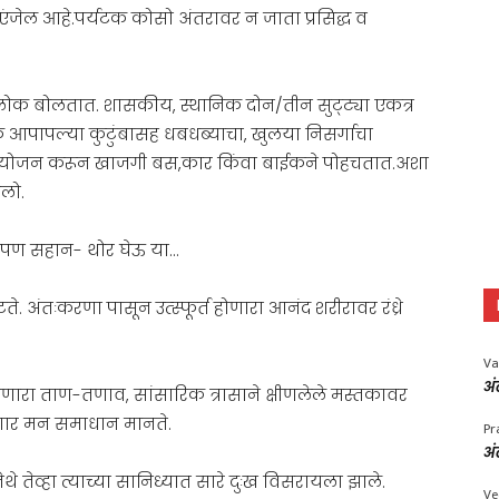
ंजेल आहे.पर्यटक कोसो अंतरावर न जाता प्रसिद्ध व
े लोक बोलतात. शासकीय, स्थानिक दोन/तीन सुट्ट्या एकत्र
आपापल्या कुटुंबासह धबधब्याचा, खुलया निसर्गाचा
आयोजन करून खाजगी बस,कार किंवा बाईकने पोहचतात.अशा
लो.
आपण सहान- थोर घेऊ या…
ते. अंतःकरणा पासून उत्स्फूर्त होणारा आनंद शरीरावर रंध्रे
Va
अं
णारा ताण-तणाव, सांसारिक त्रासाने क्षीणलेले मस्तकावर
 गार मन समाधान मानते.
Pr
अं
ेथे तेव्हा त्याच्या सानिध्यात सारे दुःख विसरायला झाले.
Ve