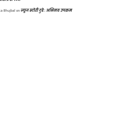
ka Bhujbal
on
न्युज स्टोरी टुडे : अभिनव उपक्रम