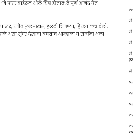
 फक्त बाहेरून ओले चिंब होतात’.ते पूर्ण आनंद घेत
Ve
सौ 
 पाखरं, रंगीत फुलपाखरू, हळदी चिमण्या, हिरव्याकंच वेली,
सौ 
ुले असा सुंदर देखावा बघताच आम्हाला व सर्वांना भला
सौ 
सौ 
रु
सौ 
Mr
Vi
Mo
Pr
Pr
चर