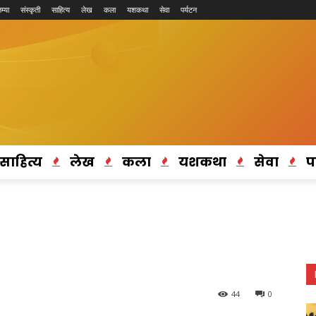
म्या
संस्कृती
साहित्य
लेख
कला
यशकथा
सेवा
पर्यटन
साहित्य
लेख
कला
यशकथा
सेवा
प
44
0