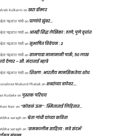
dvati Kulkarni
on
खरा डॉक्टर
श्वेता चंद्रकांत गांधी
on
प्राणांचे झुंबर…
श्वेता चंद्रकांत गांधी
on
आम्ही सिद्ध लेखिका : ठाणे, पुणे वृत्तांत
श्वेता चंद्रकांत गांधी
on
सुभाषित विवेचन : 2
श्वेता चंद्रकांत गांधी
on
सानपाडा नानानानी पार्क, ५० लाख
पये देणार – सौ. मंदाताई म्हात्रे
श्वेता चंद्रकांत गांधी
on
शिक्षण : भारतीय मानसिकतेचा शोध
unalinee Mukund Phatak
on
शब्दांच्या वाटेवर….
las Kudake
on
पुस्तक परिचय
han Nair
on
“कोवळं ऊन” : स्मिताताई लिहितात…
atibha saraph
on
श्वेता गांधी यांच्या कविता
atibha saraph
on
‘समकालीन साहित्य : नवे संदर्भ’
्चासत्र संपन्न