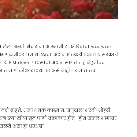
ालेली असते. मेघ राजा आस्मानी टपोरे थेंबांचा खेळ खेळत
्रमणध्वनीवर ‘पंजाब डखचा’ अंदाज शेतकरी ऐकतो व सरकारी
अती येऊ घातलेला पावसाचा अंदाज सांगतात.हे नेहमीचच
सात जाणे लोक थांबवतात असे नाही तर जातातच.
नदी वाहते, धरणं शतक काढतात. समुद्राला भरती-ओहटी
गावरून दऱ्या खोऱ्यातून पाणी वक्राकार होत- होत सखल भागावर
ळते असा हा धबधबा.