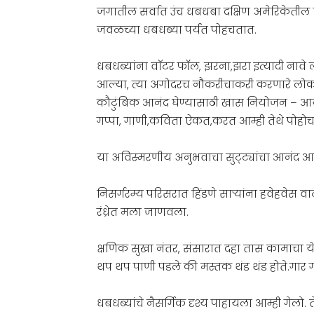
जगातील सर्वात उंच धबधबा दक्षिण अमेरिकेतील ए
जवळच्या धबधब्या पर्यंत पोहचतात.
धबधब्यांना वाॅटर फॉल, झरना,झरा इत्यादी नाव
आल्या, त्या अगोदरच नौकरीचाकरी करणारे लोक 
कौटुंबिक आनंद घेण्यासाठी खास नियोजन – 
गप्पा, गाणी,कविता ऐकत,करत आम्ही तेथे पोहोच
या अविस्मरणीय अनुभवाचा सुट्ट्यांचा आनंद 
निसर्गरम्य परिसरात हिंडणे साऱ्यांना हवेहवेस वाट
रंध्रेत मला जाणवला.
क्षणिक सुखा नंतर, संसारात दहा तास कामाचा ये
थप थप पाणी पडले की मस्तक थंड थंड होते.गार‌
धबधब्यांचे नैसर्गिक दृश्य पाहायला आम्ही गेलो. त