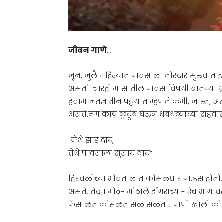
जीवन गाणे
…
जून, जुलै महिन्यात पावसाला जोरदार सुरुवात झ
असतो. चारही मासातील पावसाविषयी बातम्या भ
हवामानतज्ञ तीन पट्टयात म्हणजे कमी, जास्त, 
असते.मग काय कुटूंब घेऊन धबधब्याच्या सहवा
“जेथे झाडं दाट,
तेथे पावसाला सुसाट वाट”
हिरवळीच्या भोवतालात कोसळधार पाऊस होतो. 
असते. तेव्हा मोठं- मोठाले डोंगराच्या- उंच भा
फेसाळत कोसळत सळ सळत … पाणी खाली कोस