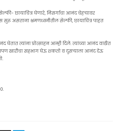
ल्फी- छायाचित्र घेणारे, निसर्गाचा आनंद चेहऱ्यावर
 सुरू असताना भ्रमणध्वनीतील सेल्फी, छायाचित्र पाहत
घेतात त्यांना प्रोत्साहन आम्ही दिले. त्यांच्या आनंद वाढीत
आपण खारीचा सहभाग घेऊ शकतो व दुसऱ्याला आनंद देऊ
ो.
0.