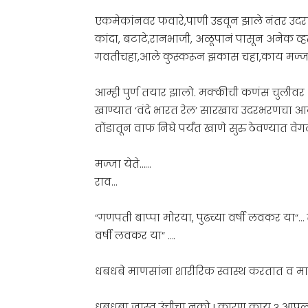
एकमेकांनवर फवारे,पाणी उडवून झाले नंतर उदरा
कांदा‌, बटाटे,रानभाजी, अळूपानं पासून अनेक व्
गवतीचहा,आले कुस्करून झकास चहा,काय मज्जा आ
आम्ही पुर्ण तयार झालो. मक्कीची कणंस चुलीव
खाण्यात ‘वंदे भारत रेल’ सारखाच उदरभरणचा आ
तोंडातून वाफ निघे पर्यंत खाणे सुरु ठेवण्यात व
मज्जा येते……
राव…
“गणपती बाप्पा मोरया, पुढच्या वर्षी लवकर या”…
वर्षी लवकर या” ….
धबधबे माणसांना शारीरिक स्वास्थ करतात व 
धबधबा जास्त उंचीचा नको ! कारण काय ? आपल्या