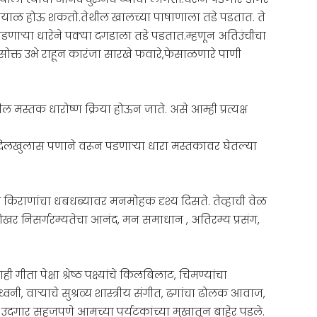
ायाळ होऊ शकतो.तेथील खालच्या पाषाणाला तडे पडतात. ते
डणाऱ्या धारेने पक्या दगडाला तडे पडतात.म्हणून अतिउंचीचा
नसोक्त उभे राहून कारंजा सारखे फवारे,फेसाळणारे पाणी
 मस्तक धारोष्ण क्रिया होऊन जाते. असे आम्ही प्रत्यक्ष
दिलखुलास पणाने वरून पडणाऱ्या धारा मस्तकावर घेतल्या
किराणांचा धबधब्यावर मनमोहक दृश्य दिसते. तेव्हाची वेळ
ोखर निसर्गरम्यतेचा आनंद, मन समाधान , अतिरम्य प्रसंग,
ता पेक्षा श्रेष्ठ पक्ष्यांचे किलबिलाट, चिमण्यांचा
्वनी, वाऱ्याचे सुश्रव्य शास्त्रीय संगीत, ढगांचा ढोलक आवाज,
से उदगार सहजपणे आमच्या पर्यटकांच्या मुखातून बाहेर पडले.