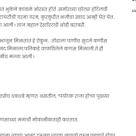
त भुकेने कावळे ओरडत होते .समोरच्या छोट्या हाॅटेलची
Al
हरायटीची गरमा गरम, कुरकुरीत भजीचा स्वाद आम्ही घेत घेत..
ली ! ताज महाल रेस्टॉरंटची थोडी बराबरी.
र भाजून मिळतात हे ऐकून… तोंडाला पाणीच सुटले कणीस
नंद मिळाला.पलिकडे वाफविलेले कणंस मिळाली.ते ही
ेगळीच मज्जा आली !
 तसेच धबधबे म्हणत असतील, “पर्यटक राजा होऱ्या पुढच्या
माणसांच्या मनाची मोकळीकताही करतात.
ला त्याचा आनंद दुरुनच घ्यावा लागतो.वरून पडणारे डोंगर