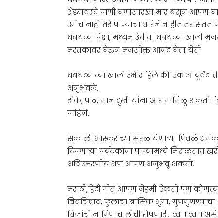
शेंड्यावरचे पाणी घणासारखा मार बसून आपण घ
उगीच नाही तडे पाण्याचा धारेने नाहीत तर सतत प
धबधब्या पेक्षा, मध्यम‌ उंचीचा धबधब्या खाली म
मस्तकावर घेऊन मनसोक्त आनंद घेता येतो.
धबधब्याच्या खाली उभे राहिले की एक आयुर्वेदातील
अनुभवले.
डोके, पाठ, मान दुखी यांना आराम मिळू शकतो. 
पाहिजे.
सकाळी भास्कर च्या सरळ येणाऱ्या पिवळे धमंक 
टिपणाऱ्या पर्यटकांना पाण्यामध्ये मिसळताच खर
अविस्मरणीय क्षण आपण अनुभवू शकतो.
मराठी,हिंदी गीत आपण नेहमी ऐकतो पण कोणत्याही गी
चिवचिवाट, फुंलाचा त्रासिक भुंगा, गुणगुणण्याचा ध
विजांची नागिण चालीची रोषणाई… व्वा ! व्वा ! अ