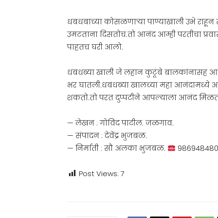
धबधबाच्या कोसळणाऱ्या पाण्याखाली उभे राहून से
उमटताना दिसतोच.तो आनंद आम्ही परतीचा प्रवास
पाहतच घरी आलो.
धबधब्या खाली जे लहान कुटूंबे बालकांनासह आनंद 
भर घातली.धबधब्या खालच्या महा आनंदामध्ये 
शकतो.तो परत दुप्पटीने आपल्याला आनंद मिळत
— लेखन : गोविंद पाटील. जळगाव.
— संपादन : देवेंद्र भुजबळ.
— निर्माती : सौ अलका भुजबळ.
986948480
Post Views:
7