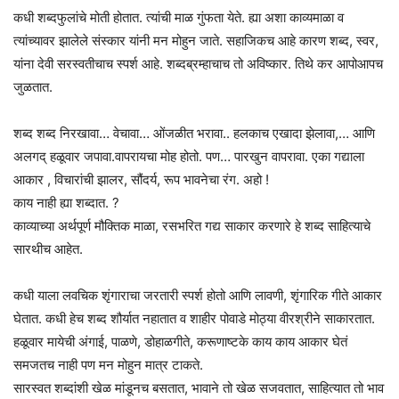
कधी शब्दफुलांचे मोती होतात. त्यांची माळ गुंफता येते. ह्या अशा काव्यमाळा व
त्यांच्यावर झालेले संस्कार यांनी मन मोहुन जाते. सहाजिकच आहे कारण शब्द, स्वर,
यांना देवी सरस्वतीचाच स्पर्श आहे. शब्दब्रम्हाचाच तो अविष्कार. तिथे कर आपोआपच
जुळतात.
शब्द शब्द निरखावा… वेचावा… ओंजळीत भरावा.. हलकाच एखादा झेलावा,… आणि
अलगद् हळूवार जपावा.वापरायचा मोह होतो. पण… पारखुन वापरावा. एका गद्याला
आकार , विचारांची झालर, सौंदर्य, रूप भावनेचा रंग. अहो !
काय नाही ह्या शब्दात. ?
काव्याच्या अर्थपूर्ण मौक्तिक माळा, रसभरित गद्य साकार करणारे हे शब्द साहित्याचे
सारथीच आहेत.
कधी याला लवचिक शृंगाराचा जरतारी स्पर्श होतो आणि लावणी, शृंगारिक गीते आकार
घेतात. कधी हेच शब्द शौर्यात नहातात व शाहीर पोवाडे मोठ्या वीरश्रीने साकारतात.
हळूवार मायेची अंगाई, पाळणे, डोहाळगीते, करूणाष्टके काय काय आकार घेतं
समजतच नाही पण मन मोहुन मात्र टाकते.
सारस्वत शब्दांशी खेळ मांडूनच बसतात, भावाने तो खेळ सजवतात, साहित्यात तो भाव