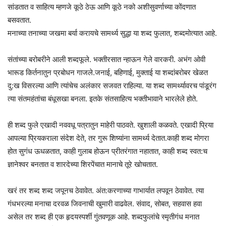
सांडतात व साहित्य म्हणजे कूठे ठेऊ आणि कूठे नको अशीसुवर्णाच्या कोंदणात
बसवतात.
मनाच्या तनाच्या जखमा बर्या करायचे सामर्थ्य सुद्धा या शब्द फुलात, शब्दमोत्यात आहे.
संतांच्या बरोबरीने आली शब्दफूले. भक्तीरसात न्हाऊन गेले वारकरी. अभंग ओवी
भारूड किर्तनातुन प्रबोधन गाजले.जनाई, बहिणाई, मुक्ताई या शब्दांबरोबर खेळत
दु:ख विसरल्या आणि त्यांचेच अलंकार सजवत राहिल्या. या शब्द सामर्थ्यावरच पांडूरंग
त्या संतमहंतांचा बंधूसखा बनला. इतके संतसाहित्य भक्तीभावाने भारलेले होते.
ही शब्द फुले एखादी नववधू पत्रातुन माहेरी पाठवते. खुशाली कळवते. एखादी प्रिया
आपल्या प्रियकराला संदेश देते, तर गुरू शिष्यांना सामर्थ्य देतात.काही शब्द मोगरा
होत सुगंध ऊधळतात, काही गुलाब होऊन प्रीतरंगात नहातात, काही शब्द स्वत:च
ज्ञानेश्वर बनतात व शारदेच्या शिरपेंचात मानाचे तूरे खोचतात.
खरं तर शब्द शब्द जपूनच ठेवावेत. अंत:करणाच्या गाभार्यात लपवून ठेवावेत. त्या
गंधभरल्या मनाचा दरवळ जिवनाची खुमारी वाढवेल. संवाद, सोबत, सहवास हवा
असेल तर शब्द ही एक हृदयस्पर्शी गुंतवणूक आहे. शब्दफुलांचे स्मृतीगंध मनात