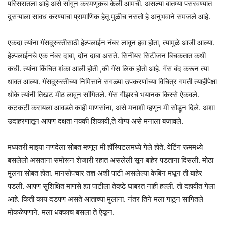
परिसरातला आहे असे सांगून करमणूकच केली आमची. असल्या बातम्या पसरवण्यात
दुसऱ्याला सावध करण्याचा प्रामाणिक हेतू मुळीच नसतो हे अनुभवाने समजले आहे.
एकदा त्यांना गॅसदुरुस्तीसाठी हेल्पलाईन नंबर लावून हवा होता, त्यामुळे आजी आल्या.
हेल्पलाईनचे एक नंबर दाबा, दोन दाबा असते. सिनीयर सिटीजन बिचकतात कधी
कधी. त्यांना किंचित शंका आली होती ,की गॅस लिक होतो आहे. गॅस बंद करून त्या
धावत आल्या. गॅसदुरुस्तीच्या निमित्ताने सगळ्या उपकरणांच्या विचित्र गमती त्याहीपेक्षा
धोके त्यांनी तिखट मीठ लावून सांगितले. गॅस गीझरचे भयानक किस्से ऐकवले.
कटकटी करायला आवडते काही माणसांना, असे मनाशी म्हणून मी सोडून दिले. अशा
उदाहरणातून आपण दक्षता नक्की शिकावी,ते योग्य असे मनाला बजावले.
मध्यंतरी माझ्या नणंदेला सोबत म्हणून मी हॉस्पिटलमध्ये गेले होते. वेटिंग रूममध्ये
बसलेलो असताना समोरून शेजारी रहात असलेली सून बाहेर पडताना दिसली. मोठा
मुलगा सोबत होता. मानसोपचार तज्ञ अशी पाटी असलेल्या केबिन मधून ती बाहेर
पडली. आपण सुशिक्षित माणसे ह्या पाटीला तेव्हढे घाबरत नाही हल्ली. तो दहावीत गेला
आहे. किती काय दडपण असते आताच्या मुलांना. नंतर तिने मला गाठून सांगितले
मोकळेपणाने. मला धक्काच बसला ते ऐकून.