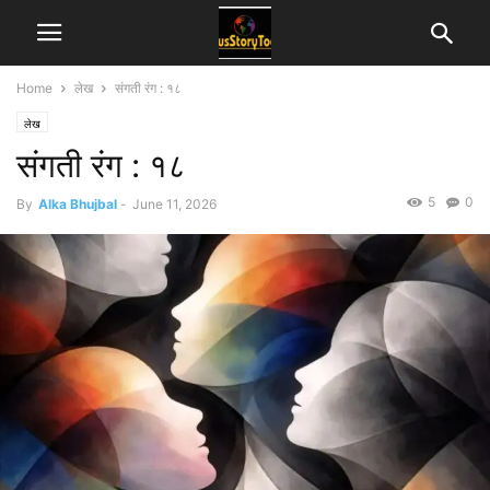
Home
लेख
संगती रंग : १८
लेख
संगती रंग : १८
5
0
By
Alka Bhujbal
-
June 11, 2026