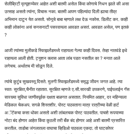
सेलीब्रिटी मृत्यूशय्येवर आहेत अशी बातमी असेल किंवा कोणाचे निधन झाले की असा
उत्साह असतो त्यांना, विचारू नका. बातमी आपण पहिल्यांदा दिली ह्याचा तीव्र
अभिमान दाटून येत असतो. सोनूचे बाबा म्हणाले लक्ष देऊ नकोस. डिलीट कर. काही
काही लोकांना असं सनसनाटी पसरवायला आवडत असतं. आवडत असेल, पण इतकं
?
आजी त्यांच्या मुलीकडे स्वित्झर्लंडमध्ये राहायला गेल्या काही दिवस. तेव्हा नातवंडे इथे
राहायला आली होती. ट्युशन क्लास आता लांब पडत नसतील का ? मनात आले
लगेचच. अर्थातच मी सोडून दिले.
त्यांचे कुटुंब सुखवस्तू दिसते. मुलगी स्वित्झर्लंडमध्ये समृद्ध जीवन जगत आहे. त्या
स्वतः सुरक्षित,चैनीत रहातात. सुरक्षित म्हणजे ए.सी.सारखी उपकरणे, पाईपलाईन गॅस
सारख्या सुविधा जाणीवपूर्वक दक्षता बाळगत असतात. नियमित आहार, दर महिन्याला
मेडिकल चेकअप. सगळे शिस्तशीर. पोस्ट पाठवताना मात्र रात्रीच्या वेळी हार्ट
अॅटॅकचा कसा धोका असतो अशी लांबलचक पोस्ट पाठवतील. पाचशे रूपयाच्या
नोटा बंद होणार आहेत किंवा कुठली तरी बँक बंद होणार आहे अशी बातमी प्रसारित
करतील. ताडोबा जंगलातला वाघाचा व्हिडिओ पाठवला एकदा. तो घाटकोपर