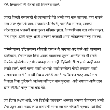
होते. लिफ्टमध्ये ती भेटली तरी विवंचनेत वाटते.
एकदा किल्ली घेण्यासाठी मी त्यांच्याकडे गेले आजी गप्पा मारू लागल्या. गप्पा म्हणजे
मला फक्त ऐकायचे काम. राजकीय परिस्थिती, जागतिक समस्या, आमच्या
परिसरातल्या अडचणी याचा नुसता भडिमार झाला. ऐकण्याशिवाय मला पर्याय नव्हता.
पेपर वाचून ,टीव्ही पाहून आजी आताच्या काळाशी अगदी जोडलेल्या मात्र वाटल्या.
कॉम्प्लेक्सच्या व्हॉटसप्पच्या रहिवासी ग्रुप मध्ये आम्हाला ॲड केले आहे. पाण्याच्या
टाकीबद्दल, वॉचमनबद्दल किंवा अशाच महत्वाच्या सूचना असतील तर मी वाचते.
कित्येक व्हीडीओ मात्र मी बऱ्याचदा बघत नाही. व्हिडिओ ,रील्स इतके काही बनत
असते हल्ली. काही खऱ्या, काही आभासी, काही रचलेल्या गोष्टी असतात. काही
ए.आय.च्या मदतीने अगदी निव्वळ खोटेही असते. फ्लॉवरच्या गड्ड्यामध्ये साप
निघाला किंवा कुरियरने आलेल्या पाकिटात बॉम्ब फुटला ! असे भयानक आणि तद्दन
खोटे व्हीडीओ पाहून मला चीड येते.
एक दिवस लक्षात आले, असे व्हिडीओ पाठवणाऱ्या असतात आमच्या शेजारच्या आजी !
रोज उठून अशा नकारात्मक बातम्यांची रांगच लावतात रहिवासी ग्रुपवर. कोणीतरी