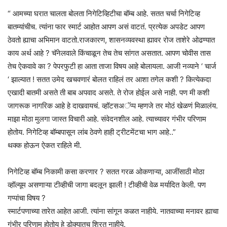
“ आमच्या घरात चालता बोलता निगेटिव्हिटीचा बॉम्ब आहे. सतत चर्चा निगेटिव्ह
बातम्यांचीच. त्यांना फार स्मार्ट आहोत आपण असं वाटतं. प्रत्येक अपडेट आपण
ठेवतो ह्याचा अभिमान वाटतो.राजकारण, शासनव्यवस्था ह्यावर रोज ताशेरे ओढण्यात
काय अर्थ आहे ? चॅनेलवाले किंचाळून तेच तेच सांगत असतात. आपण चोवीस तास
तेच ऐकवावे का ? पेपरफुटी हा आता ताजा विषय आहे बोलायला. आजी नव्याने ‘ चार्ज
‘ झाल्यात ! सतत उमेद खचवणारं बोलत राहिलं तर आशा तगेल कशी ? कित्येकदा
एखादी बातमी असते ती बाब अपवाद असते. ते रोज होईल असे नाही. पण मी कशी
जागरूक नागरिक आहे हे दाखवायचं. व्हॉटसअॅप्प म्हणजे तर मोठं खेळणं मिळालंय.
माझा मोठा मुलगा जास्त विचारी आहे. संवेदनशील आहे. त्याच्यावर गंभीर परिणाम
होतोय. निगेटिव्ह बॉम्बपासून लांब ठेवणे हाही ट्रीटमेंटचा भाग आहे..”
थक्क होऊन ऐकत राहिले मी.
निगेटिव्ह बॉम्ब निकामी कसा करणार ? सतत गरळ ओकणाऱ्या, आजींसाठी मोठा
व्हॉल्यूम असणाऱ्या टीव्हीची जागा बदलून झाली ! टीव्हीची वेळ मर्यादित केली. पण
गप्पांचा विषय ?
स्मार्टपणाच्या तारेत आहेत आजी. त्यांना सांगून कळत नाहीये. नातवाच्या मनावर ह्याचा
गंभीर परिणाम होतोय हे डोक्यातच शिरत नाहीये.