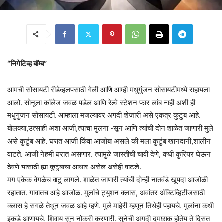
“निगेटिव्ह बॉम्ब”
आमची सोसायटी रीडेव्हलपसाठी गेली आणि आम्ही मधुगुंजन सोसायटीमध्ये राहायला
आलो. सोनूला कॉलेज जवळ पडेल आणि रेल्वे स्टेशन फार लांब नाही अशी ही
मधुगुंजन सोसायटी. आम्हाला मजल्यावर अगदी शेजारी असे एकत्र कुटुंब आहे.
बोलक्या,उत्साही अशा आजी,त्यांचा मुलगा -सून आणि त्यांची दोन शाळेत जाणारी मुले
असे कुटुंब आहे. घरात आजी किंवा आजोबा असले की मला कुटुंब खानदानी,शालीन
वाटते. आजी नेहमी घरात असणार. त्यामुळे जास्तीची चावी देणे, कधी कुरियर घेऊन
ठेवणे यासाठी ह्या कुटुंबाचा आधार असेल असेही वाटले.
मग एकेक वेगळेच वाटू लागले. शाळेत जाणारी त्यांची दोन्ही नातवंडे खूपदा आजोळी
रहातात. गावातच आहे आजोळ. मुलांचे ट्युशन क्लास, अवांतर ॲक्टिव्हिटीजसाठी
क्लास हे सगळे तेथून जवळ आहे म्हणे. मुले माहेरी म्हणून तिथेही पहायचे. मुलांना कधी
इकडे आणायचे. शिवाय सून नोकरी करणारी. सुनेची अगदी दमछाक होतेय ते दिसत