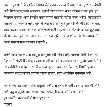
लहान मुलांसाठी जे साहित्य निर्माण होते त्यात सत्याचा विजय, मौज लुटणारे सवंगडी
असे विषय प्रामुख्याने असतात. मुलांची सकारात्मक बैठक त्यामुळे तयार होते. ह्या
निरागस वयातून आता किशोर वयात त्यांची नातवंडे प्रवेश करत आहेत. आजूबाजूचे
वातावरण आश्वासक नाही. मुलं बिथरतील अशी प्रतिकूल परिस्थिती आहे. पण वाट
काढण्यासाठी पर्याय असतात. कोणत्याही कठीण प्रसंगाला तोंड देण्यासाठी कुटुंबाची
संरक्षक ढाल हवी. समाजात अनंत समस्या आहेत, त्यांच्याशी लढणे शिकवायचे की
घरात नकारात्मक पसरवत राहायचे ?
सुनेचे माहेर गावात आहे त्यामुळे तात्पुरती तरी सोय झाली. मुलांना किती दिवस लांब
ठेवणार ? आजींनी समजून घ्यायला पाहिजे. नसेल समजत तर समुपदेशकाकडे नेले
तर त्यांनी गेले पाहिजे ! सवयी इतक्या त्रासदायक असतील तर, निगेटिव्ह बॉम्ब
घरातल्या घरात वाळीत टाकला जाऊ शकतो. ह्यात आजींचेच नुकसान आहे.
‘संगती रंग’ ह्या सदरामध्येच ‘झेंडूची पाने’ असे वर्णन केलेली आजी आजोबांची जोडी
आहे. वृद्ध असूनही सकारात्मक सदा सतेज, हिरव्या, कोरीव पानांची !
ह्या आजींना काय काटेरी पान म्हणूया ?
क्रमशः