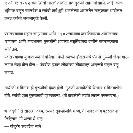
९ ऑगष्ट १९४२ च्या ‘छोडो भारत’ आंदोलनात गुरुजी सहभागी झाले. काही काळ
भूमिगत राहून खानदेश व त्यांची कर्मभूमी असलेल्या अमळनेर तालुक्यात आंदोलन
करत त्यांनी जनजागृती केली.
स्वातंत्र्याच्या महान संग्रामाचे आणि १९४२सालच्या क्रांतिकारक आंदोलनाचे
‘रामायण’ आणि ‘महाभारत’ गुरुजींनी आपल्या स्फूर्तिदायक वाणीने महाराष्ट्राला
सांगितले.
स्वातंत्र्याच्या युध्दात ज्यांनी बलिदान केले त्यांच्या हौतात्म्याचे पोवाडे गुरूजी जेव्हा गाऊ
लागत तेव्हा वीस वीस – पंचवीस हजार लोकांच्या डोळ्यांतून अश्रूचे पाझर वाहू
लागत.
गांधीजी व विनोबा ही गुरुजींची दैवते होती. गुरुजी पराकोटीचे विनम्र व विनयशील
होते. त्यांची एका पुस्तकाची प्रस्तावना. (मी वाचलेली सर्वात लहान प्रस्तावना.)
भगवद्गीगीते सारखा विषय, त्यावर तुकडोजींचे भाष्य, मी पामर काय प्रस्तावना
लिहिणार. मी असमर्थ आहे.
— पांडुरंग सदाशिव साने