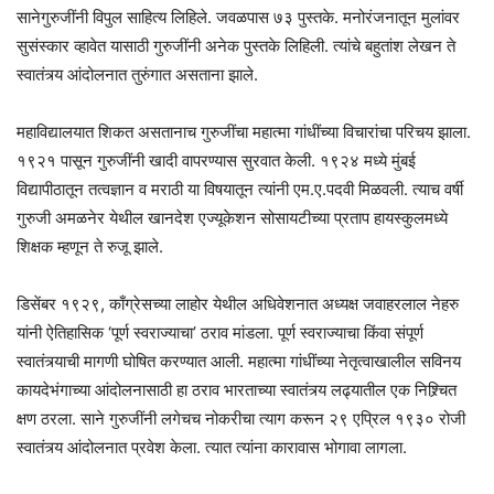
सानेगुरुजींनी विपुल साहित्य लिहिले. जवळपास ७३ पुस्तके. मनोरंजनातून मुलांवर
सुसंस्कार व्हावेत यासाठी गुरुजींनी अनेक पुस्तके लिहिली. त्यांचे बहुतांश लेखन ते
स्वातंत्र्य आंदोलनात तुरुंगात असताना झाले.
महाविद्यालयात शिकत असतानाच गुरुजींचा महात्मा गांधींच्या विचारांचा परिचय झाला.
१९२१ पासून गुरुजींनी खादी वापरण्यास सुरवात केली. १९२४ मध्ये मुंबई
विद्यापीठातून तत्वज्ञान व मराठी या विषयातून त्यांनी एम.ए.पदवी मिळवली. त्याच वर्षी
गुरुजी अमळनेर येथील खानदेश एज्यूकेशन सोसायटीच्या प्रताप हायस्कुलमध्ये
शिक्षक म्हणून ते रुजू झाले.
डिसेंबर १९२९, काँग्रेसच्या लाहोर येथील अधिवेशनात अध्यक्ष जवाहरलाल नेहरु
यांनी ऐतिहासिक ‘पूर्ण स्वराज्याचा’ ठराव मांडला. पूर्ण स्वराज्याचा किंवा संपूर्ण
स्वातंत्र्याची मागणी घोषित करण्यात आली. महात्मा गांधींच्या नेतृत्वाखालील सविनय
कायदेभंगाच्या आंदोलनासाठी हा ठराव भारताच्या स्वातंत्र्य लढ्यातील एक निश्र्चित
क्षण ठरला. साने गुरुजींनी लगेचच नोकरीचा त्याग करून २९ एप्रिल १९३० रोजी
स्वातंत्र्य आंदोलनात प्रवेश केला. त्यात त्यांना कारावास भोगावा लागला.