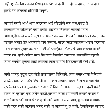
नाही. एकमेकांना समजून घेण्याइतका पेशन्स देखील नाही.एकदम एक घाव दोन
तुकडे हीच टोकाची अविवेकी प्रवृत्ती.
आश्चर्य म्हणजे आधी अशा भांडणाना आई वडिलांची साथ नसे.उलट ते
समजावण्याचे,जोडण्याचे काम करीत. तडजोड शिकवली जायची.माघार
घ्यायला,शिकवले जायचे. दुसऱ्याचा आदर करायला शिकवले जायचे.आता उलट आई
वडीलच आगीत तेल ओतण्याचे काम करतात. भांडण मिटविण्याऐवजी भांडण वाढण्यास
मदत करतात,प्रवृत्त करतात! नाती जोडण्याऐवजी तोडण्याचे काम करतात.यालाही
कारण तेच..हाती आलेला पैसा! शिक्षणाने मिळालेले स्वातंत्र्य. स्वावलंबित्व.म्हणजे
ज्याचा उपयोग सृजना साठी करायचा त्याचा उपयोग विघटनासाठी होतो आहे.
आधी एकत्र कुटुंब पद्धत होती.सणावाराच्या निमित्ताने, लग्न समारंभाच्या निमित्ताने
सगळे एकत्र जमायचेच.तिथे ऑप्शन नव्हता.पळवाट नव्हती.ते आद्य कर्तव्य होते
प्रत्येकाचे.आता ते कुळाचार घरच्या घरी निपटले जातात. ना कुणाला कुणी यावेसे
वाटते, ना कुणाला कुठे जावेसे वाटते.मुलांच्या शाळा,दोघांच्याही कामाचे प्रेशर ही
कारणे दोन्ही पक्षी मान्य होतात.कुणी आले काय, न आले काय, कुणालाच कशाचेच
काही वाटत नाही.आल्याचा आनंद नाही. न आल्याचे दुःख नाही. देण्याघेण्याचे व्यवहार