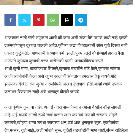
आजकाल नाती गोती संपुष्टात आली की काय अशी शंका येते.माणसे कधी नव्हे इतकी
एकमेकांपासून दुरावत चालली आहेत.पूर्वीच्या लळा जिव्हाळ्याची ओल कुठे दिसत नाही.
एकतर कुटुंबातील माणसांची संख्याच कमी झाली.पुरुष स्त्री दोघांच्याही हातात पैसा
आल्याने कुणाला कुणाची गरज भासेनाशी झाली. परावलंबित्वच संपले.
आधी कुणी मामा, काकांजवळ शिकले,कुणाला मावशीने मोठे केले,कुणाचा सांभाळ
आजी आजोबांनी केला असे जुन्या आठवणी सांगताना हमखास ऐकू यायचे.मोठे
झाल्यावर देखील त्या जुन्या नात्याविषयी अखंड कृतज्ञता होती.आम्ही त्यांचे उपकार
जन्मभर विसरणार नाही असे भारावून बोलले जायचे.
आता कुणीच कुणाचा नाही. अगदी नवरा बायकोच्या नात्याला देखील कीड लागली
आहे.आई बापाचे लाखो रुपये खर्च करून लग्न करायचे,नाटकी संस्कार सोहळे
करायचे,खोट्या आणा शपथा घ्यायच्या अन् वर्षा आत धुसफूस सुरू. एकमेकांचा
द्वेष,मत्सर, तुझे माझे..अशी भांडणे सुरू. कुठेही तडजोडीची भाषा नाही,संयम राहिलेला