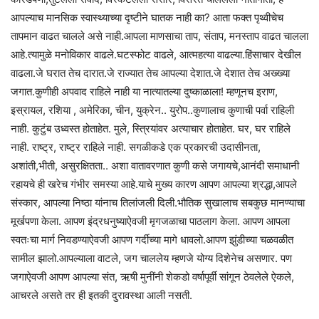
आपल्याच मानसिक स्वास्थ्याच्या दृष्टीने घातक नाही का? आता फक्त पृथ्वीचेच
तापमान वाढत चालले असे नाही.आपला माणसाचा ताप, संताप, मनस्ताप वाढत चालला
आहे.त्यामुळे मनोविकार वाढले.घटस्फोट वाढले, आत्महत्या वाढल्या.हिंसाचार देखील
वाढला.जे घरात तेच दारात.जे राज्यात तेच आपल्या देशात.जे देशात तेच अख्ख्या
जगात.कुणीही अपवाद राहिले नाही या नात्यातल्या दुष्काळाला! म्हणूनच इराण,
इस्रायल, रशिया , अमेरिका, चीन, युक्रेन.. युरोप..कुणालाच कुणाची पर्वा राहिली
नाही. कुटुंब उध्वस्त होताहेत. मुले, स्त्रियांवर अत्याचार होताहेत. घर, घर राहिले
नाही. राष्ट्र, राष्ट्र राहिले नाही. सगळीकडे एक प्रकारची उदासीनता,
अशांती,भीती, असुरक्षितता.. अशा वातावरणात कुणी कसे जगायचे,आनंदी समाधानी
रहायचे ही खरेच गंभीर समस्या आहे.याचे मुख्य कारण आपण आपल्या श्रद्धा,आपले
संस्कार, आपल्या निष्ठा यांनाच तिलांजली दिली.भौतिक सुखालाच सबकुछ मानण्याचा
मूर्खपणा केला. आपण इंद्रधनुष्याऐवजी मृगजळाचा पाठलाग केला. आपण आपला
स्वतःचा मार्ग निवडण्याऐवजी आपण गर्दीच्या मागे धावलो.आपण झुंडीच्या चळवळीत
सामील झालो.आपल्याला वाटले, जग चाललेय म्हणजे योग्य दिशेनेच असणार. पण
जगाऐवजी आपण आपल्या संत, ऋषी मुनींनी शेकडो वर्षापूर्वी सांगून ठेवलेले ऐकले,
आचरले असते तर ही इतकी दुरावस्था आली नसती.