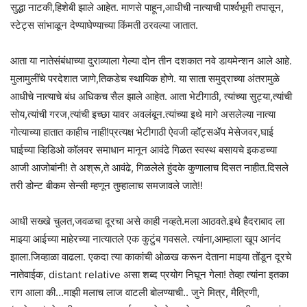
सुद्धा नाटकी,हिशेबी झाले आहेत. माणसे पाहून,आधीची नात्याची पार्श्वभूमी तपासून,
स्टेट्स सांभाळून देण्याघेण्याच्या किंमती ठरवल्या जातात.
आता या नातेसंबंधाच्या दुराव्याला गेल्या दोन तीन दशकात नवे डायमेन्शन आले आहे.
मुलामुलींचे परदेशात जाणे,तिकडेच स्थायिक होणे. या साता समुद्राच्या अंतरामुळे
आधीचे नात्याचे बंध अधिकच सैल झाले आहेत. आता भेटीगाठी, त्यांच्या सुट्या,त्यांची
सोय,त्यांची गरज,त्यांची इच्छा यावर अवलंबून.त्यांच्या इथे मागे असलेल्या नात्या
गोत्याच्या हातात काहीच नाही!प्रत्यक्ष भेटीगाठी ऐवजी व्हॉट्सॲप मेसेजवर,घाई
घाईच्या व्हिडिओ कॉलवर समाधान मानून आवंढे गिळत स्वस्थ बसायचे इकडच्या
आजी आजोबांनी! ते अश्रू,ते आवंढे, गिळलेले हुंदके कुणालाच दिसत नाहीत.दिसले
तरी डोन्ट बीकम सेन्सी म्हणून तुम्हालाच समजावले जाते!!
आधी सख्खे चुलत,जवळचा दूरचा असे काही नव्हते.मला आठवते.इथे हैदराबाद ला
माझ्या आईच्या माहेरच्या नात्यातले एक कुटुंब गवसले. त्यांना,आम्हाला खूप आनंद
झाला.जिव्हाळा वाढला. एकदा त्या काकांची ओळख करून देताना माझ्या तोंडून दूरचे
नातेवाईक, distant relative असा शब्द प्रयोग निघून गेला! तेव्हा त्यांना इतका
राग आला की…माझी मलाच लाज वाटली बोलण्याची.. जुने मित्र, मैत्रिणी,