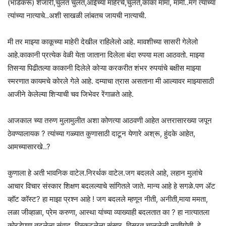
(भाडेकरू) शेजारी,चुलत चुलत,आईच्या माहेरचे,चुलते,काका मामा, मामी..मग त्यांच्या
त्यांच्या नात्याचे..अशी साखळी लांबतच जायची नात्याची.
मी तर माझ्या काकूच्या माहेरी देखील राहिलेलो आहे. मावशीच्या सासरी गेलेलो
आहे.काकानी प्रत्येक वेळी येता जाताना दिलेला बंदा रुपया मला आठवतो. माझ्या
तिसऱ्या पिढीतल्या काकानी दिलेले कोऱ्या करकरीत शंभर रुपयांचे बक्षीस माझ्या
स्मरणात कायमचे कोरले गेले आहे. दम्याचा त्रास असताना मी आल्यावर माझ्यासाठी
आजीने केलेल्या शिऱ्याची चव जिभेवर रेंगाळते आहे.
आजकाल च्या तरुण मुलामुलीत अशा कोणत्या आठवणी आहेत अत्तरासारख्या जपून
ठेवण्यालायक ? त्यांच्या गळ्यात कुणासाठी दाटून येणारे अश्रू, हुंदके आहेत,
आमच्यासारखे..?
कुणाला हे अती भावनिक वाटेल.निरर्थक वाटेल.जग बदलले आहे, लहान मुलांचे
आचार विचार संस्कार शिक्षण बदलल्याचे सांगितले जाते. मान्य आहे हे सगळे.पण ॲट
व्हॉट कॉस्ट? हा माझा प्रश्न आहे ! जग बदलले म्हणून नीती, अनीती,माया ममता,
लळा जीव्हाळा, प्रेम करुणा, आस्था यांच्या व्याख्याही बदलतात का ? हा नात्यातला
कोरडेपणा,तुटलेला संवाद, विस्कटलेला संसार, विसरत चाललेली नातीगोती, हे