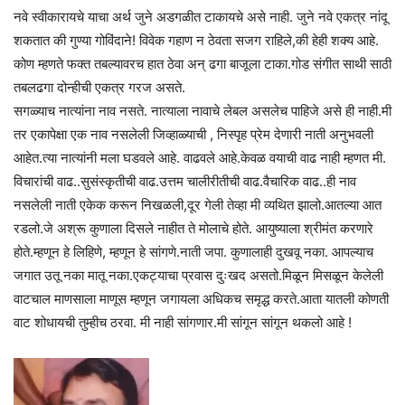
नवे स्वीकारायचे याचा अर्थ जुने अडगळीत टाकायचे असे नाही. जुने नवे एकत्र नांदू
शकतात की गुण्या गोविंदाने! विवेक गहाण न ठेवता सजग राहिले,की हेही शक्य आहे.
कोण म्हणते फक्त तबल्यावरच हात ठेवा अन् ढगा बाजूला टाका.गोड संगीत साथी साठी
तबलढगा दोन्हीची एकत्र गरज असते.
सगळ्याच नात्यांना नाव नसते. नात्याला नावाचे लेबल असलेच पाहिजे असे ही नाही.मी
तर एकापेक्षा एक नाव नसलेली जिव्हाळ्याची , निस्पृह प्रेम देणारी नाती अनुभवली
आहेत.त्या नात्यांनी मला घडवले आहे. वाढवले आहे.केवळ वयाची वाढ नाही म्हणत मी.
विचारांची वाढ..सुसंस्कृतीची वाढ.उत्तम चालीरीतीची वाढ.वैचारिक वाढ..ही नाव
नसलेली नाती एकेक करून निखळली,दूर गेली तेव्हा मी व्यथित झालो.आतल्या आत
रडलो.जे अश्रू कुणाला दिसले नाहीत ते मोलाचे होते. आयुष्याला श्रीमंत करणारे
होते.म्हणून हे लिहिणे, म्हणून हे सांगणे.नाती जपा. कुणालाही दुखवू नका. आपल्याच
जगात उतू नका मातू नका.एकट्याचा प्रवास दुःखद असतो.मिळून मिसळून केलेली
वाटचाल माणसाला माणूस म्हणून जगायला अधिकच समृद्ध करते.आता यातली कोणती
वाट शोधायची तुम्हीच ठरवा. मी नाही सांगणार.मी सांगून सांगून थकलो आहे !