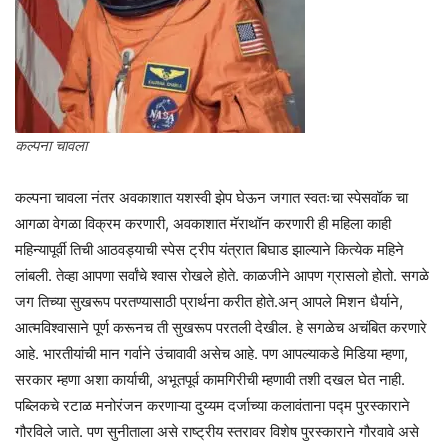
कल्पना चावला
कल्पना चावला नंतर अवकाशात यशस्वी झेप घेऊन जगात स्वतःचा स्पेसवॉक चा
आगळा वेगळा विक्रम करणारी, अवकाशात मॅराथॉन करणारी ही महिला काही
महिन्यापूर्वी तिची आठवड्याची स्पेस ट्रीप यंत्रात बिघाड झाल्याने कित्येक महिने
लांबली. तेव्हा आपणा सर्वांचे श्वास रोखले होते. काळजीने आपण ग्रासलो होतो. सगळे
जग तिच्या सुखरूप परतण्यासाठी प्रार्थना करीत होते.अन् आपले मिशन धैर्याने,
आत्मविश्वासाने पूर्ण करूनच ती सुखरूप परतली देखील. हे सगळेच अचंबित करणारे
आहे. भारतीयांची मान गर्वाने उंचावावी असेच आहे. पण आपल्याकडे मिडिया म्हणा,
सरकार म्हणा अशा कार्याची, अभूतपूर्व कामगिरीची म्हणावी तशी दखल घेत नाही.
पब्लिकचे रटाळ मनोरंजन करणाऱ्या दुय्यम दर्जाच्या कलावंताना पद्म पुरस्काराने
गौरविले जाते. पण सुनीताला असे राष्ट्रीय स्तरावर विशेष पुरस्काराने गौरवावे असे