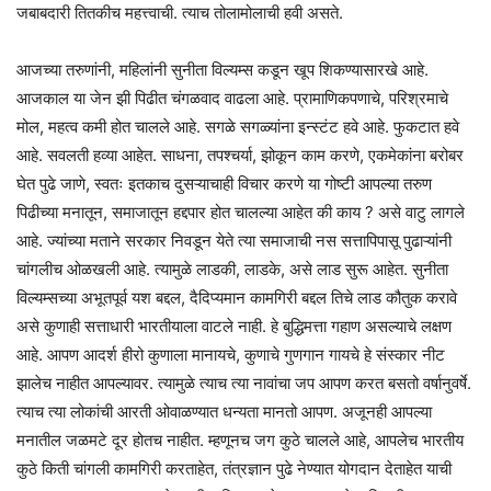
जबाबदारी तितकीच महत्त्वाची. त्याच तोलामोलाची हवी असते.
आजच्या तरुणांनी, महिलांनी सुनीता विल्यम्स कडून खूप शिकण्यासारखे आहे.
आजकाल या जेन झी पिढीत चंगळवाद वाढला आहे. प्रामाणिकपणाचे, परिश्रमाचे
मोल, महत्व कमी होत चालले आहे. सगळे सगळ्यांना इन्स्टंट हवे आहे. फुकटात हवे
आहे. सवलती हव्या आहेत. साधना, तपश्चर्या, झोकून काम करणे, एकमेकांना बरोबर
घेत पुढे जाणे, स्वतः इतकाच दुसऱ्याचाही विचार करणे या गोष्टी आपल्या तरुण
पिढीच्या मनातून, समाजातून हद्दपार होत चालल्या आहेत की काय ? असे वाटु लागले
आहे. ज्यांच्या मताने सरकार निवडून येते त्या समाजाची नस सत्तापिपासू पुढाऱ्यांनी
चांगलीच ओळखली आहे. त्यामुळे लाडकी, लाडके, असे लाड सुरू आहेत. सुनीता
विल्यम्सच्या अभूतपूर्व यश बद्दल, दैदिप्यमान कामगिरी बद्दल तिचे लाड कौतुक करावे
असे कुणाही सत्ताधारी भारतीयाला वाटले नाही. हे बुद्धिमत्ता गहाण असल्याचे लक्षण
आहे. आपण आदर्श हीरो कुणाला मानायचे, कुणाचे गुणगान गायचे हे संस्कार नीट
झालेच नाहीत आपल्यावर. त्यामुळे त्याच त्या नावांचा जप आपण करत बसतो वर्षानुवर्षे.
त्याच त्या लोकांची आरती ओवाळण्यात धन्यता मानतो आपण. अजूनही आपल्या
मनातील जळमटे दूर होतच नाहीत. म्हणूनच जग कुठे चालले आहे, आपलेच भारतीय
कुठे किती चांगली कामगिरी करताहेत, तंत्रज्ञान पुढे नेण्यात योगदान देताहेत याची