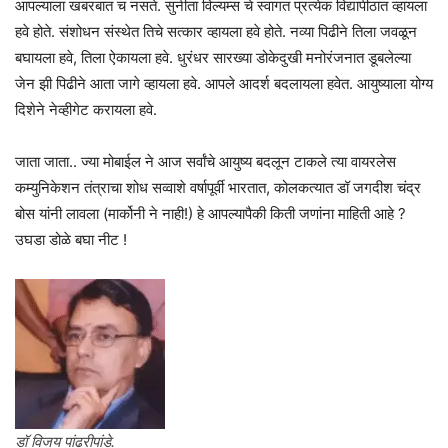
आपल्याला खबरबात च नसते. सुनीता विल्यम्स चे स्वागत प्रत्येक विद्यापीठात व्हायला
हवे होते. संशोधन संस्थेत तिचे सत्कार व्हायला हवे होते. नव्या पिढीने तिला जवळून
बघायला हवे, तिला ऐकायला हवे. धुरंधर सारख्या डोकेदुखी मनोरंजनात डूबलेल्या
जेन झी पिढीने आता जागे व्हायला हवे. आपले आदर्श बदलायला हवेत. आयुष्याला योग्य
दिशेने नेव्हीगेट करायला हवे.
जाता जाता.. ज्या मोबाईल ने आज सर्वांचे आयुष्य बदलून टाकले त्या वायरलेस
कम्युनिकेशन तंत्राचा शोध सव्वाशे वर्षापूर्वी भारतात, कोलकत्यात डॉ जगदीश चंद्र
बोस यांनी लावला (मार्कोनी ने नाही!) हे आपल्यापैकी किती जणांना माहिती आहे ?
उघडा डोळे बघा नीट !
डॉ विजय पांढरीपांडे.