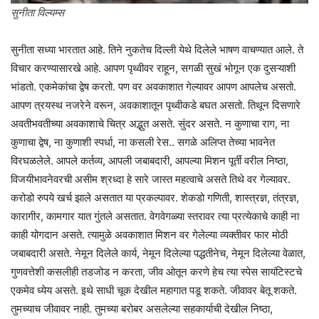
सुनीता विल्यम्स
सुनीता सध्या भारतात आहे. तिने नुकतेच दिल्ली येथे दिलेले भाषण वाचण्यात आले. ते
विचार करण्यासारखे आहे. आपण पृथ्वीवर राहून, सगळी सुखं भोगून एक दुसऱ्याशी
भांडतो. एकमेकांचा द्वेष करतो. पण वर अवकाशात गेल्यावर आपण आपलेच असतो.
आपण त्रयस्थ नजरेने वरून, अवकाशातून पृथ्वीकडे बघत असतो. तिथून दिसणारे
अवतीभवतीच्या अवकाशाचे चित्र अद्भुत असते. सुंदर असते. न कुणाचा राग, ना
कुणाचा द्वेष, ना कुणाशी स्पर्धा, ना कसली रेस.. सगळे अलिप्त तेच्या भावनेत
विरघळलेले. आपले कर्तव्य, आपली जबाबदारी, आपल्या मिशन पूर्ती वरील निष्ठा,
विजयीभावनेवरची असीम श्रध्दा हे सारे जास्त महत्वाचे असते तिथे वर गेल्यावर.
करोडो रुपये खर्च झाले असतात या प्रकल्पावर. शेकडो गणिती, शास्त्रज्ञ, तंत्रज्ञ,
कारागीर, कामगार यात गुंतले असतात. वेगवेगळ्या स्तरावर त्या प्रत्येकाचे काही ना
काही योगदान असते. त्यामुळे अवकाशात मिशन वर गेलेल्या व्यक्तीवर फार मोठी
जबाबदारी असते. नेमून दिलेले कार्य, नेमून दिलेल्या पद्धतीनेच, नेमून दिलेल्या वेळात,
गुणवत्तेशी कसलीही तडजोड न करता, जीव ओतून करणे हेच त्या स्पेस सायंटिस्टचे
एकमेव ध्येय असते. इथे साधी चूक देखील महागात पडू शकते. जीवावर बेतू शकते.
तुमच्याच जीवावर नाही. तुमच्या बरोबर असलेल्या सहकार्याची देखील निष्ठा,