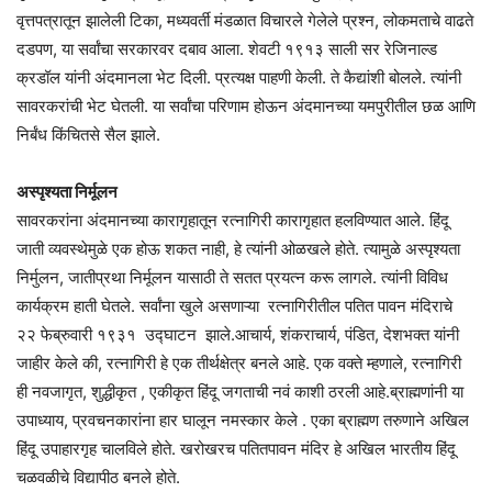
वृत्तपत्रातून झालेली टिका, मध्यवर्ती मंडळात विचारले गेलेले प्रश्न, लोकमताचे वाढते
दडपण, या सर्वांचा सरकारवर दबाव आला. शेवटी १९१३ साली सर रेजिनाल्ड
क्रडॉल यांनी अंदमानला भेट दिली. प्रत्यक्ष पाहणी केली. ते कैद्यांशी बोलले. त्यांनी
सावरकरांची भेट घेतली. या सर्वांचा परिणाम होऊन अंदमानच्या यमपुरीतील छळ आणि
निर्बंध किंचितसे सैल झाले.
अस्पृश्यता निर्मूलन
सावरकरांना अंदमानच्या कारागृहातून रत्नागिरी कारागृहात हलविण्यात आले. हिंदू
जाती व्यवस्थेमुळे एक होऊ शकत नाही, हे त्यांनी ओळखले होते. त्यामुळे अस्पृश्यता
निर्मुलन, जातीप्रथा निर्मूलन यासाठी ते सतत प्रयत्न करू लागले. त्यांनी विविध
कार्यक्रम हाती घेतले. सर्वांना खुले असणाऱ्या रत्नागिरीतील पतित पावन मंदिराचे
२२ फेब्रुवारी १९३१ उद्घाटन झाले.आचार्य, शंकराचार्य, पंडित, देशभक्त यांनी
जाहीर केले की, रत्नागिरी हे एक तीर्थक्षेत्र बनले आहे. एक वक्ते म्हणाले, रत्नागिरी
ही नवजागृत, शुद्धीकृत , एकीकृत हिंदू जगताची नवं काशी ठरली आहे.ब्राह्मणांनी या
उपाध्याय, प्रवचनकारांना हार घालून नमस्कार केले . एका ब्राह्मण तरुणाने अखिल
हिंदू उपाहारगृह चालविले होते. खरोखरच पतितपावन मंदिर हे अखिल भारतीय हिंदू
चळवळीचे विद्यापीठ बनले होते.