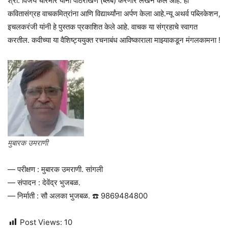
श्री. विजय चोरमारे यांनी पाठराखण (ब्लर्ब) करणारे लेखन केले आहे. हा
कवितासंग्रह वाचकमित्रांना आणि विद्यार्थ्यांना अर्पण केला आहे.न्यू अथर्व पब्लिकेशन,
इचलकरंजी यांनी हे पुस्तक प्रकाशित केले आहे. वाचक या संग्रहाचे स्वागत
करतील. कवीच्या या वैशिष्ट्ययुक्त रचनाबंध आविष्काराला माझ्याकडून मंगलकामना !
मुबारक उमराणी
— परीक्षण : मुबारक उमराणी. सांगली
— संपादन : देवेंद्र भुजबळ.
— निर्माती : सौ अलका भुजबळ. ☎️ 9869484800
Post Views:
10