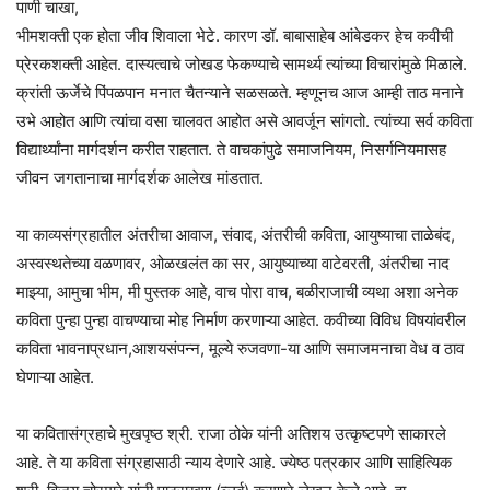
पाणी चाखा,
भीमशक्ती एक होता जीव शिवाला भेटे. कारण डॉ. बाबासाहेब आंबेडकर हेच कवीची
प्रेरकशक्ती आहेत. दास्यत्वाचे जोखड फेकण्याचे सामर्थ्य त्यांच्या विचारांमुळे मिळाले.
क्रांती ऊर्जेचे पिंपळपान मनात चैतन्याने सळसळते. म्हणूनच आज आम्ही ताठ मनाने
उभे आहोत आणि त्यांचा वसा चालवत आहोत असे आवर्जून सांगतो. त्यांच्या सर्व कविता
विद्यार्थ्यांना मार्गदर्शन करीत राहतात. ते वाचकांपुढे समाजनियम, निसर्गनियमासह
जीवन जगतानाचा मार्गदर्शक आलेख मांडतात.
या काव्यसंग्रहातील अंतरीचा आवाज, संवाद, अंतरीची कविता, आयुष्याचा ताळेबंद,
अस्वस्थतेच्या वळणावर, ओळखलंत का सर, आयुष्याच्या वाटेवरती, अंतरीचा नाद
माझ्या, आमुचा भीम, मी पुस्तक आहे, वाच पोरा वाच, बळीराजाची व्यथा अशा अनेक
कविता पुन्हा पुन्हा वाचण्याचा मोह निर्माण करणाऱ्या आहेत. कवीच्या विविध विषयांवरील
कविता भावनाप्रधान,आशयसंपन्न, मूल्ये रुजवणा-या आणि समाजमनाचा वेध व ठाव
घेणाऱ्या आहेत.
या कवितासंग्रहाचे मुखपृष्ठ श्री. राजा ठोके यांनी अतिशय उत्कृष्टपणे साकारले
आहे. ते या कविता संग्रहासाठी न्याय देणारे आहे. ज्येष्ठ पत्रकार आणि साहित्यिक