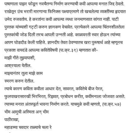
पाषाणाला पाझर फोडून नवचैतन्य निर्माण करण्याची कवी आपल्या मनात जिद्द ठेवतो.
राखेतून उंच भरारी मारणाऱ्या फिनिक्स पक्ष्याप्रमाणे तो खचलेल्या व्यक्तींच्या हृदयात
उमेद रुजवतोय. हे करतांना कवी आपल्या व्यथा जनमाणसात सांगत नाही. पाटी
पुस्तक यांच्याशी गट्टी करुन ज्ञानकण वेचावेत. प्रत्येकाने आपल्या चिंतनशीलतेला
पुस्तकांची जोड दिली तरच आपली उन्नती आहे. काळावरती स्वार होऊन त्यांच्या
आपण घोडदौड केली पाहिजे. ज्ञानदीप तेवत ठेवण्यातच खरा पुरूषार्थ आहे म्हणूनच
प्रकाश वायदंडे आपल्या कवितेविषयी (पा.क्र.३९) म्हणतात की-
माझी गीते तुझ्यापाशी,
आश्रयाला येतील.
माझ्यानंतर तुला माझे काम
स्मरण करुन देतील.
त्याचे कारण कविता कवीला आधार देत, सावरत, कवितेचे बीज पेरत,
फुलपाखरासारखी भिरभिरत, रिझवत, प्रबोधन करीत, कवीमनाला जोजवत असते.
त्याच्या मनात अंतस्फूर्त भावना निर्माण करते. याचमुळे कवी म्हणतो, (पा.क्र.५७)
भीम आमुची अस्मिता अन् भीम
पाठीराखा,
महाडच्या चवदार तळ्याचे चला रे