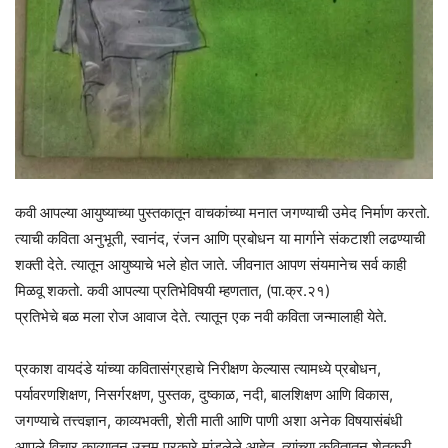
कवी आपल्या आयुष्याच्या पुस्तकातून वाचकांच्या मनात जगण्याची उमेद निर्माण करतो.
त्याची कविता अनुभूती, स्वानंद, रंजन आणि प्रबोधन या मार्गाने संकटाशी लढण्याची
शक्ती देते. त्यातून आयुष्याचे भले होत जाते. जीवनात आपण संयमानेच सर्व काही
मिळवू शकतो. कवी आपल्या प्रतिभेविषयी म्हणतात, (पा.क्र.२१)
प्रतिभेचे बळ मला रोज आवाज देते. त्यातून एक नवी कविता जन्मालाही येते.
प्रकाश वायदंडे यांच्या कवितासंग्रहाचे निरीक्षण केल्यास त्यामध्ये प्रबोधन,
पर्यावरणशिक्षण, निसर्गरक्षण, पुस्तक, दुष्काळ, नदी, बालशिक्षण आणि विकास,
जगण्याचे तत्त्वज्ञान, काव्यभक्ती, शेती माती आणि पाणी अशा अनेक विषयासंबंधी
आपले विचार काव्यातून उत्तम प्रकारे मांडलेले आहेत. त्यांच्या कवितातून शेतकरी