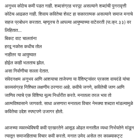
अनुभव कोठेच कमी पडत नाही. शब्दसंग्रह भरपूर असल्याने शब्दांची पुनरावृत्ती
कोठेच आढळत नाही. शिवाय कवितेचा शेवट हा सकारात्मक असल्याने समाज मनाचे
सहज प्रबोधन करतात. म्हणूनच ते आपल्या आयुष्याच्या वाटेवरती (पा.क्र.३३) वर
लिहितात…
बिकट वाट चालतांना
हरवू नकोस कधीच तोल
नाहीतर या आयुष्यात
होईल काही भलताच झोल.
असा निर्वाणीचा सल्ला देतात.
संवेदनक्षम अनुभव आणि आशयाचा ताजेपणा या वैशिष्ट्यांवर प्रकाश वायदंडे यांचा
काव्यसंग्रह निश्चित लक्षणीय ठरणारा आहे. कवीचे जगणे, कवितेची जाण आणि
जाणिव त्याचे एक विशिष्ठ मूल्य निर्धारीत करते. मनातला तरल भाव तो
आत्मविश्वासाने जागवतो. साधा असणारा मनातला विचार नेमक्या शब्दात मांडल्यामुळे
कवितेचा उद्देश स्पष्टपणे उजागर होतो.
आजच्या व्यवस्थेविषयी कवी प्रखरतेने आसूड ओढत मनातील व्यथा निर्भयतेने मांडून
त्यातून समाजहिताचा विचार कवी करतो. मनात उमेद असेल तर काळ्याकट्ट