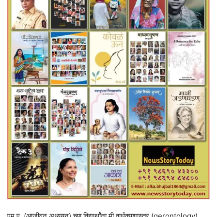
एम्.ए. (आजीवन अध्ययन) च्या विद्यार्थांना मी वार्धक्यशास्त्र (gerontology)