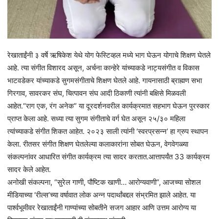
रेखाताईंनी ३ वर्षे ऋषिकेश येथे योग फेस्टिव्हल मध्ये भाग घेऊन योगाचे शिक्षण घेतले
आहे. त्या संगीत विशारद असून, अर्चना कान्हेरे यांच्याकडे नाट्यसंगीत व विकास
भाटवडेकर यांच्याकडे सुगमसंगीताचे शिक्षण घेतले आहे. गायनासाठी ब्राह्मण सभा
गिरगाव, सावरकर संघ, चित्पावन संघ आदी ठिकाणी त्यांनी बक्षिसे मिळवली
आहेत.“राग एक, रंग अनेक” या दूरदर्शनवरील कार्यक्रमात सहभाग घेऊन पुरस्कार
प्राप्त केला आहे. सध्या त्या सुगम संगीताचे वर्ग घेत असून २५/३० महिला
त्यांच्याकडे संगीत शिकत आहेत. २०२३ साली त्यांनी ‘स्वरप्रसन्न’ हा ग्रुप स्थापन
केला. रीतसर संगीत शिक्षण घेतलेल्या कलाकारांना सोबत घेऊन, वेगवेगळ्या
संकल्पनांवर आधारित संगीत कार्यक्रम त्या सादर करतात.आत्तापर्यंत 33 कार्यक्रम
सादर केले आहेत.
अनोखी संकल्पना, “सुरेल गाणी, पौष्टिक खाणी… आरोग्यवाणी”, आजच्या सोशल
मीडियाच्या ‘रील्स’च्या वर्षावात लोक अन्न पदार्थांबद्दल संभ्रमित झाले आहेत. या
पार्श्वभूमीवर रेखाताईंनी गाण्यांच्या सोबतीने सजग आहार आणि उत्तम आरोग्य या