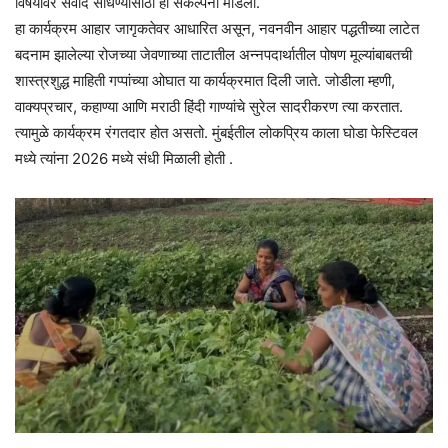
विषयावर संवाद साधण्यासाठी ही संकल्पना मांडली.
हा कार्यक्रम आहार जागृकतेवर आधारित असून, नवनवीन आहार पद्धतीच्या लाटेत
बदनाम झालेल्या रोजच्या जेवणाच्या ताटातील अन्नपदार्थातील पोषण मूल्यांबाबतची
शास्त्रशुद्ध माहिती गप्पांच्या ओघात या कार्यक्रमात दिली जाते. जोडीला म्हणी,
वाक्यप्रचार, कहाण्या आणि मराठी हिंदी गाण्यांचे सुरेल सादरीकरण त्या करतात.
त्यामुळे कार्यक्रम रंगतदार होत असतो. मुंबईतील लोकप्रिय काला घोडा फेस्टिवल
मध्ये त्यांना 2026 मध्ये संधी मिळाली होती .