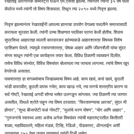
रेखाताई ॲारगॅनिक केमिस्ट्री घेऊन एम.एससी झाल्या. त्यानंतर त्यांनी ३५ वर्ष पार्ला
कॅालेज मध्ये त्यांनी तो विषय शिकवला. तिथून त्या २०१० मध्ये निवृत्त झाल्या.
निवृत्त झाल्यानंतर रेखाताईंनी आपल्या ज्ञानाचा उपयोग वेगळ्या पध्दतीने समाजासाठी
करायला सुरवात केली. त्यांनी उच्च शिक्षणात पदविका प्राप्त केली होतीच. शिवाय
सुप्रसिध्द आहारतज्ञ मालती कारवारकर ह्यांच्याकडे आहारशास्त्र विषयक विशेष
प्रशिक्षण घेतले. त्यामुळे रसायनशास्त्र, पोषक आहार आणि जीवनशैली यांचा सुंदर
संगम साधून त्यांनी एक कार्यक्रम तयार केला. विविध ठिकाणी व्याख्यानं दिलीत.
तसेच विविध संस्थेत, विविध विषयांवर बोलायला त्या जायला लागल्या. त्यांचे विषय खूप
वेगवेगळे असतात.
पाकशास्त्र हा सगळ्यांचाच जिव्हाळ्याचा विषय आहे. काय खावं, कसं खावं, कुठली
भांडी वापरावीत, कुठली वापरू नयेत, काय खाऊ नये, त्या मागचे शास्त्रीय कारण या
सर्व गोष्टी, रेखाताई अगदी सोप्या भाषेत उलगडून सांगतात. ज्या ठिकाणी त्या जाणार
असतील, तिथले श्रोते पाहून त्या विषय ठरवतात. “चिरतारुण्याचा आरसा”, सुंदर मी
होणार”, “शुध्द बीजापोटी फळं गोमटी”, “मुलांचे भरण पोषण”, “योग आणि आहार” ,
“गुरुजनांचे स्वास्थ्य अशा असेच अनेक विषयांवर त्यांची महाराष्ट्रातील कितीतरी
शाळा, महाविद्यालये, महिला मंडळं, टिव्हि, रेडिओ , पॅाडकास्ट, ॲानलाईन अशी
जवळपास २५० पेक्षा जास्त व्याख्यानं त्यांनी दिली आहेत.