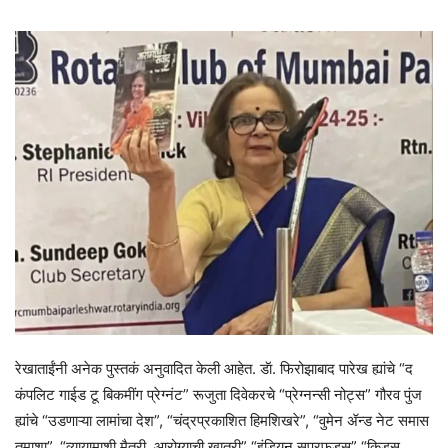
रेखाताईंनी अनेक पुस्तकं अनुवादित केली आहेत. डॅा. फिरोझाबाद पारेख ह्यांचे “द
कंपलिट गाईड टू बिकमींग प्रेग्नंट” रूजुता दिवेकरचे “प्रेग्नन्सी नोट्स” गौरव पुंज
ह्यांचे “उडणाऱ्या लामांचा देश”, “चंद्रप्रकाशित हिमशिखरे”, “वुमेन ॲन्ड नेट समास
तमाशा”, “व्यायामाशी मैत्री, आरोग्याची खात्री” “इंडियन सुपरफूड्स” “किडस्