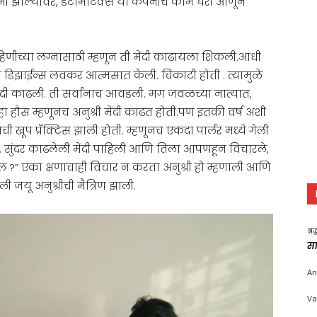
कमी झाल्यावर, डेटामॅटिक्स या कंपनीचे काम घरी आणून
हिणीच्या लग्नासाठी म्हणून ती मेंदी काढायला शिकली.आधी
डिझाईन्स लवकर आत्मसात केली. चिकाटी होती . त्यामुळे
मेंदी काढली. ती सर्वांनाच आवडली. मग जवळच्या नात्यात,
 हौस म्हणूनच अनुश्री मेंदी काढत होती.पण इतकी वर्ष अशी
ची खूप प्रॅक्टिस झाली होती. म्हणूनच एकदा पार्लर मध्ये गेली
, सुंदर काढलेली मेंदी पाहिली आणि तिला आपणहून विचारले,
काढाल ?” एका क्षणाचाही विचार न करता अनुश्री हो म्हणाली आणि
जयू अनुश्रीची मैत्रिण झाली.
श्र
सा
An
Va