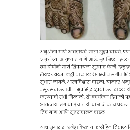
अनुश्रीला गाणे आवडायचे, गाता सुद्धा यायचे. पण
अनुश्रीच्या आयुष्यात गाणे आले. सुप्रसिध्द ग
त्या दोघींनी गाणं शिकायला सुरवात केली. हळूहळू
डॅाक्टर वंदना कट्टी यांच्याकडे शास्त्रीय संगीत 
सुधारू लागले. आत्मविश्वास वाढला. यानंतर अन
.. सूत्रसंचालनाची . ! सुप्रसिद्ध व्हायोलिन वादक 
करण्याची संधी मिळाली. तो कार्यक्रम दिवाळी
आवडतय. मग या क्षेत्रात येण्यासाठी काय प्रयत्न
तिचं गाणं आणि सूत्रसंचालन वाढलं.
याच सुमारास “स्नेहांकित” या दृष्टीहिन विद्यार्थ