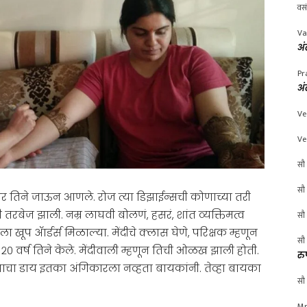
वस
Va
अं
Pr
अं
Ve
Ve
सौ 
सौ 
ोबर तिने जाऊन आणले. रोज त्या डिझाईन्सची कोणाच्या तरी
 तरबेज झाली. नम्र लाघवी बोलणं, हसरं, शांत व्यक्तिमत्व
सौ 
 खूप ॲार्डर्स मिळाल्या. मेंदीचे क्लास घेणे, परिक्षक म्हणून
सौ 
२० वर्ष तिने केले. मेंदीवाली म्हणून तिची ओळख झाली होती.
रु
केसाचा डाय इतका अंगिकारला नव्हता बायकांनी. तेव्हा बायका
सौ 
Mr