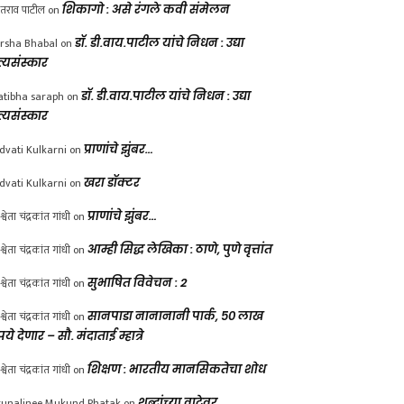
ंतराव पाटील
on
शिकागो : असे रंगले कवी संमेलन
rsha Bhabal
on
डॉ. डी.वाय.पाटील यांचे निधन : उद्या
त्यसंस्कार
atibha saraph
on
डॉ. डी.वाय.पाटील यांचे निधन : उद्या
त्यसंस्कार
dvati Kulkarni
on
प्राणांचे झुंबर…
dvati Kulkarni
on
खरा डॉक्टर
श्वेता चंद्रकांत गांधी
on
प्राणांचे झुंबर…
श्वेता चंद्रकांत गांधी
on
आम्ही सिद्ध लेखिका : ठाणे, पुणे वृत्तांत
श्वेता चंद्रकांत गांधी
on
सुभाषित विवेचन : 2
श्वेता चंद्रकांत गांधी
on
सानपाडा नानानानी पार्क, ५० लाख
पये देणार – सौ. मंदाताई म्हात्रे
श्वेता चंद्रकांत गांधी
on
शिक्षण : भारतीय मानसिकतेचा शोध
unalinee Mukund Phatak
on
शब्दांच्या वाटेवर….