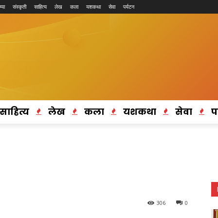
्या
संस्कृती
साहित्य
लेख
कला
यशकथा
सेवा
पर्यटन
साहित्य
लेख
कला
यशकथा
सेवा
प
306
0