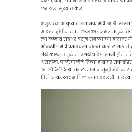
करता, काही वर्षांनी संसारातल्या जबाबदाऱ्या 
करायला सुरवात केली.
अनुश्रीच्या आयुष्यात अचानक मेंदी आली. मामेब
आवडत होतीच, त्यात कलाकार असल्यामुळे तिने 
त्या लग्नात रात्रभर बसून सगळ्यांच्या हातावर 
ओळखीत मेंदी काढायला बोलवायला लागले. तेव्हा
मेंदी काढल्यामुळे ती अगदी प्रविण झाली होती . ति
असतांना, पार्लरवालीने तिच्या हातावर सफाईदार
“मी ॲार्डर्स दिल्या तर लग्नासाठी तुम्ही मेंदी 
तिची आवड व्यवसायिक रूपात बदलली. पार्लरवाली 