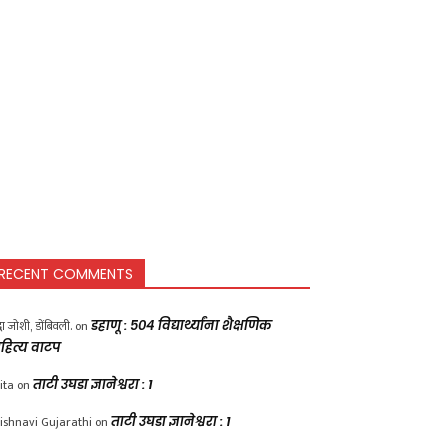
RECENT COMMENTS
द्धा जोशी, डोंबिवली.
on
डहाणू : ५०४ विद्यार्थ्यांना शैक्षणिक
हित्य वाटप
ita
on
ताटी उघडा ज्ञानेश्वरा : 1
ishnavi Gujarathi
on
ताटी उघडा ज्ञानेश्वरा : 1