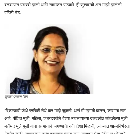
वळवण्यात यशस्वी झालो आणि नामांकन पाठवले. ही सुखदाची अन माझी झालेली
पहिली भेट.
सुखदा प्रधान सिंग
‘दिव्यत्वाची जेथे प्रचिती तेथे कर माझे जुळती’ असं मी म्हणतो कारण, कारणच तसं
आहे. पीडित मुली, महिला, जबरदस्तीने वेश्या व्यवसायाच्या दलदलीत लोटलेल्या मुली,
मतीमंद मुले मुली यांना सन्मानाने जगण्याची नवी दिशा मिळावी, त्यांच्यात आत्मनिर्भरता
निर्माण व्हावी, समाजाच्या मुख्य प्रवाहात त्यांना कसं सामावून घेता येईल या ध्येय्याने