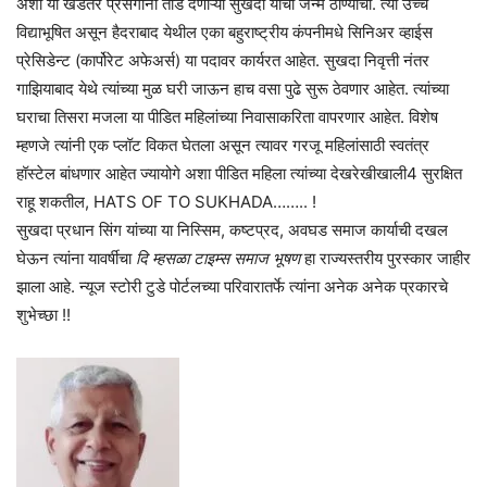
अशा या खडतर प्रसंगांना तोंड देणाऱ्या सुखदा यांचा जन्म ठाण्याचा. त्या उच्च
विद्याभूषित असून हैदराबाद येथील एका बहुराष्ट्रीय कंपनीमधे सिनिअर व्हाईस
प्रेसिडेन्ट (कार्पोरेट अफेअर्स) या पदावर कार्यरत आहेत. सुखदा निवृत्ती नंतर
गाझियाबाद येथे त्यांच्या मुळ घरी जाऊन हाच वसा पुढे सुरू ठेवणार आहेत. त्यांच्या
घराचा तिसरा मजला या पीडित महिलांच्या निवासाकरिता वापरणार आहेत. विशेष
म्हणजे त्यांनी एक प्लॉट विकत घेतला असून त्यावर गरजू महिलांसाठी स्वतंत्र
हॉस्टेल बांधणार आहेत ज्यायोगे अशा पीडित महिला त्यांच्या देखरेखीखाली4 सुरक्षित
राहू शकतील, HATS OF TO SUKHADA…….. !
सुखदा प्रधान सिंग यांच्या या निस्सिम, कष्टप्रद, अवघड समाज कार्याची दखल
घेऊन त्यांना यावर्षीचा
दि म्हसळा टाइम्स समाज भूषण
हा राज्यस्तरीय पुरस्कार जाहीर
झाला आहे. न्यूज स्टोरी टुडे पोर्टलच्या परिवारातर्फे त्यांना अनेक अनेक प्रकारचे
शुभेच्छा !!