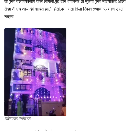
ती पुन्हा वेश्याव्यवसाय करू लागली.पुढे दोन वर्षानंतर ती मुलगी पुन्हा माझ्याकडे आली
तेंव्हा ती एच आय व्ही बाधित झाली होती,पण आता तिला स्विकारण्याचा प्रश्नच उरला
नव्हता.
गाझियाबाद येथील घर