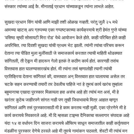
संस्कार त्यांच्या आई कै. मीनाताई प्रधान यांच्याकडून त्यांना लाभले आहेत.
सुखदा प्रधान सिंग यांची आणि माझी तशी ओळख नव्हती. परंतु जुलै २५ मधे
आमच्या व्हाटस् अप ग्रुपच्या एका गप्पाष्टकाच्या कार्यक्रमाचे श्री हेमंत गुप्ते यांच्या
‘वसिष्ठ सृष्ठी सोसायटी मिरा रोड’ येथे आयोजन केले होते. काही परिचित होते काही
अपरिचित. त्या दिवशी सुखदा यांची प्रथम भेट झाली. त्यांनी त्यांचा परिचय करून
देताना त्या पीडित मुला मुलींसाठी जे समाजकार्य करतात त्याची माहिती थोडक्यात
सांगितली, ती ऐकून मी हादरून गेलो इतकं ते कठीण कार्य होतं. कारणही तसंच
विस्तवास हात घालण्यासारखंच होतं. मी त्यांना तसं म्हणालोही त्यानी त्यांची
प्रतिक्रिया देताना सांगितलं की, वास्तवात अन् विस्तवात हात घालायचा असेल तर
चटके सहन करण्याची तयारी तर ठेवलीच पाहिजे ना! हे तुमचं कार्य खरंच तुम्हांला
बहुमानाचा एखादा पुरस्कार मिळायला हवा असंच आहे हो! त्यांचं मत असं, मी हे
खरंतर कुठेच जाहीरपणे सांगत नाही पण तुम्ही जिवाभावाचे मित्र आहात म्हणून
सांगितलं आणि तसं पुरस्कारासाठी मी हे काम करतच नाही मुळी. एका प्रेरणेने मी हे
कार्य करायचे स्विकारले आहे. मी दि म्हसळा टाइम्स दैनिकाचा सल्लागार संपादक आहे
यंदा १४ वा वर्धापन दिन साजरा करायचे औचित्य साधून समाजातील काही कर्तृत्ववान
मंडळींना पुरस्कार देणेचे ठरवले आहे मी तुमचे नामांकन पाठवतो. शेवटी मी त्यांचं मन