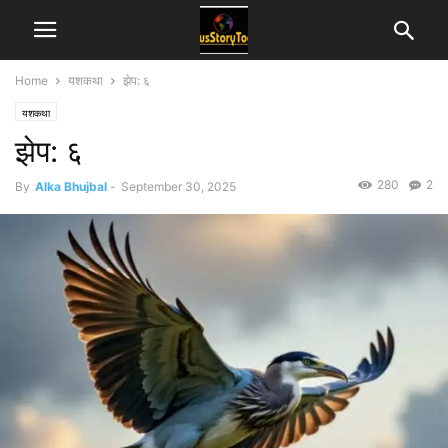
Home
यशकथा
झेप: ६
यशकथा
झेप: ६
280
2
By
Alka Bhujbal
-
September 30, 2025