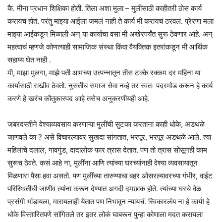
कै. मीना प्रधान शिक्षिका होती. तिला अशा मुला – मुलींसाठी काहीतरी ठोस कार्य
करायचं होतं. परंतु माझ्या आईला जमलं नाही ते कार्य मी करायचं ठरवलं. प्रेरणा मला
माझ्या आईकडून मिळाली अन् या कार्याचा वसा मी अखेरपर्यंत सुरू ठेवणार आहे. अन्
महत्वाचं म्हणजे कोणत्याही सामाजिक संस्था किंवा वैयक्तिक इतरांकडून मी आर्थिक
सहाय्य घेत नाही .
मी, माझा मुलगा, माझे पती आमच्या उत्पन्नातून तीस टक्के रक्कम दर महिना या
कार्यासाठी राखीव ठेवतो. नुसतीच समाज सेवा नव्हे तर स्वतः पदरमोड करून हे कार्य
करणे हे खरंच कौतुकास्पद आहे तसेच अनुकरणीयही आहे.
जबरदस्तीने वेश्याव्यवसाय करणाऱ्या मुलींची सुटका करताना काही धोके, अडथळे
जाणवले का ? असे विचारल्यावर सुखदा सांगतात, भरपूर, भरपूर अडथळे आले. त्या
महिलांचे दलाल, गावगुंड, दादालोक फार त्रास देतात. पण तो त्रास सोसूनही काम
सुरूच ठेवते. कसं आहे ना, मुलींना आणि त्यांच्या घरच्यांनाही वेश्या व्यवसायातून
मिळणारा पैसा हवा असतो. पण मुलींच्या तारुण्याचा बहर ओसरल्यावरच्या गंभीर, वाईट
परिस्थितीची जाणीव त्यांना करून देण्यात अगदी दमछाक होते. त्यांच्या घरचे वेळ
प्रसंगी भांडायला, मारायलाही येतात पण निभावून न्यायचं. स्विकारलंय ना हे कार्य! हे
धोके विस्तारितपणे सांगितले तर इतर लोकं घाबरून पुन्हा कोणाला मदत करायला