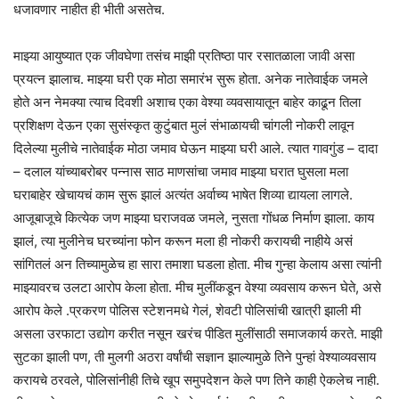
धजावणार नाहीत ही भीती असतेच.
माझ्या आयुष्यात एक जीवघेणा तसंच माझी प्रतिष्ठा पार रसातळाला जावी असा
प्रयत्न झालाच. माझ्या घरी एक मोठा समारंभ सुरू होता. अनेक नातेवाईक जमले
होते अन नेमक्या त्याच दिवशी अशाच एका वेश्या व्यवसायातून बाहेर काढून तिला
प्रशिक्षण देऊन एका सुसंस्कृत कुटुंबात मुलं संभाळायची चांगली नोकरी लावून
दिलेल्या मुलीचे नातेवाईक मोठा जमाव घेऊन माझ्या घरी आले. त्यात गावगुंड – दादा
– दलाल यांच्याबरोबर पन्नास साठ माणसांचा जमाव माझ्या घरात घुसला मला
घराबाहेर खेचायचं काम सुरू झालं अत्यंत अर्वाच्य भाषेत शिव्या द्यायला लागले.
आजूबाजूचे कित्येक जण माझ्या घराजवळ जमले, नुसता गोंधळ निर्माण झाला. काय
झालं, त्या मुलीनेच घरच्यांना फोन करून मला ही नोकरी करायची नाहीये असं
सांगितलं अन तिच्यामुळेच हा सारा तमाशा घडला होता. मीच गुन्हा केलाय असा त्यांनी
माझ्यावरच उलटा आरोप केला होता. मीच मुलींकडून वेश्या व्यवसाय करून घेते, असे
आरोप केले .प्रकरण पोलिस स्टेशनमधे गेलं, शेवटी पोलिसांची खात्री झाली मी
असला उरफाटा उद्योग करीत नसून खरंच पीडित मुलींसाठी समाजकार्य करते. माझी
सुटका झाली पण, ती मुलगी अठरा वर्षांची सज्ञान झाल्यामुळे तिने पुन्हां वेश्याव्यवसाय
करायचे ठरवले, पोलिसांनीही तिचे खूप समुपदेशन केले पण तिने काही ऐकलेच नाही.