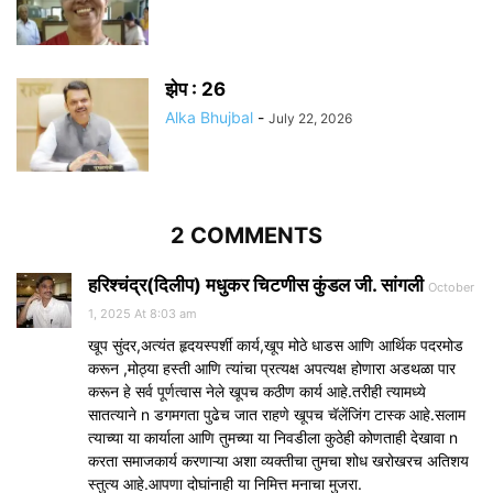
झेप : 26
Alka Bhujbal
-
July 22, 2026
2 COMMENTS
हरिश्चंद्र(दिलीप) मधुकर चिटणीस कुंडल जी. सांगली
October
1, 2025 At 8:03 am
खूप सुंदर,अत्यंत हृदयस्पर्शी कार्य,खूप मोठे धाडस आणि आर्थिक पदरमोड
करून ,मोठ्या हस्ती आणि त्यांचा प्रत्यक्ष अपत्यक्ष होणारा अडथळा पार
करून हे सर्व पूर्णत्वास नेले खूपच कठीण कार्य आहे.तरीही त्यामध्ये
सातत्याने n डगमगता पुढेच जात राहणे खूपच चॅलेंजिंग टास्क आहे.सलाम
त्याच्या या कार्याला आणि तुमच्या या निवडीला कुठेही कोणताही देखावा n
करता समाजकार्य करणाऱ्या अशा व्यक्तीचा तुमचा शोध खरोखरच अतिशय
स्तुत्य आहे.आपणा दोघांनाही या निमित्त मनाचा मुजरा.