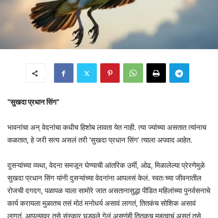
“सुखदा प्रधान सिंग”
भावनांचा अन् वेदनांचा कधीच हिशोब लावता येत नाही. त्या ज्यांच्या असतात त्यांनाच
कळतात, हे जरी सत्य असलं तरी ‘सुखदा प्रधान सिंग’ त्याला अपवाद आहेत.
दुसऱ्यांच्या व्यथा, वेदना समजून घेण्याची आंतरिक उर्मी, ओढ, मिळालेल्या प्रेरणेमुळे
सुखदा प्रधान सिंग यांनी दुसऱ्यांच्या वेदनांना आपलसं केलं. स्वतःच्या जीवनातील
रोजची दगदग, पळापळ याला सामोरे जात असतानासुद्धा पीडित महिलांच्या पुनर्वसनाचे
कार्य करायला मुळातच तसं मोठं मनोधर्य असावं लागतं, तितकंच सोशिक असावं
लागतं. आपल्यावर तसे संस्कार घडवले गेलं असणंही तितकच महत्वाचं असतं तसे