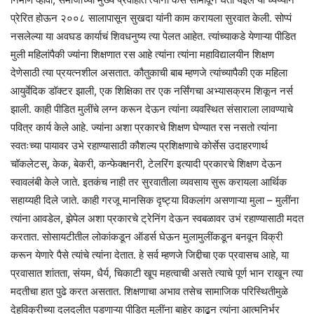
प्रेरित होऊन २००८ सालापासून सुखदा यांनी काम करायला सुरवात केली. सोप्पं
नसलेल्या या अवघड कार्याचं शिवधनुष्य त्या पेलत आहेत. त्यांच्याकडे येणाऱ्या पीडित
मुली महिलांपैकी ज्यांना शिक्षणात रस आहे त्यांना त्यांना महाविद्यालयीन शिक्षण
देणेसाठी त्या प्रयत्नशील असतात. कौतुकाची बाब म्हणजे त्यांच्यापैकी एक महिला
आयुर्वेदिक डॉक्टर झाली, एक शिक्षिका तर एक नर्सिंगचा अभ्यासक्रम शिकून नर्स
झाली. काही पीडित मुलींचे लग्न करून देऊन त्यांना व्यवस्थित संसाराला लावण्याचे
पवित्र कार्य केले आहे. ज्यांना अशा प्रकारचे शिक्षण घेण्यात रस नसतो त्यांना
स्वतःच्या पायावर उभे रहाण्यासाठी कौशल्य प्रशिक्षणाचे कोर्सेस उदाहरणार्थ
चॉकलेटस्, केक, बेकरी, कन्फेक्क्षनरी, टेलरिंग इत्यादी प्रकारचे शिक्षण देऊन
स्वावलंबी केले जाते. इतकंच नाही तर सुरवातीला व्यवसाय सुरू करायला आर्थिक
सहाय्यही दिले जाते. काही गरजू मानसिक दृष्ट्या विकलांग असणाऱ्या मुला – मुलींना
त्यांना आवडेल, झेपेल अशा प्रकारचे ट्रेनिंग देऊन स्वबळावर उभं रहाण्यासाठी मदत
करतात. सोसायटीतील लोकांकडून ऑडर्स घेऊन मुलामुलींकडून बनवून विक्री
करून येणारे पैसे त्यांचे त्यांना देतात. हे सर्व म्हणजे जिद्दीचा एक प्रवासच आहे, या
प्रवासात शांतता, संयम, धैर्य, चिकाटी खूप महत्वाची असते त्याचे पूर्ण भान राखून त्या
मदतीचा हात पुढे करत असतात. शिक्षणाचा अभाव तसेच सामाजिक परिस्थितीमुळे
देहविक्रीच्या दलदलीत पडणाऱ्या पीडित मुलींना बाहेर काढून त्यांना आत्मनिर्भर