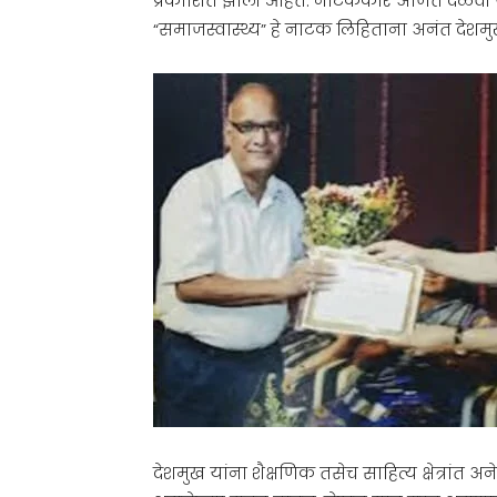
प्रकाशित झाली आहेत. नाटककार अजित दळवी यां
“समाजस्वास्थ्य” हे नाटक लिहिताना अनंत देशमुख 
देशमुख यांना शैक्षणिक तसेच साहित्य क्षेत्रांत 