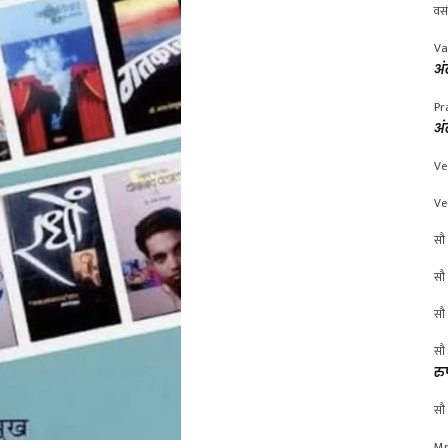
वस
Va
अं
Pr
अं
Ve
Ve
सौ 
सौ 
सौ 
सौ 
रु
सौ 
Mr