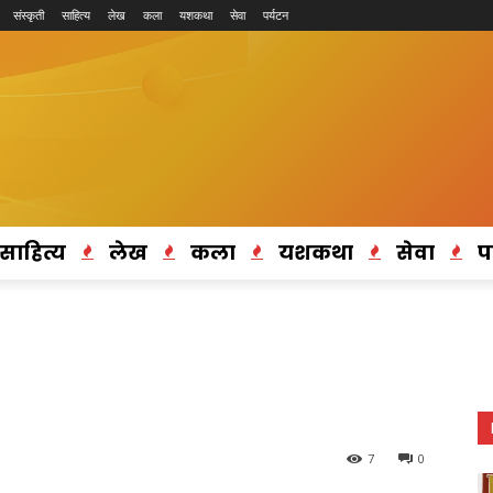
संस्कृती
साहित्य
लेख
कला
यशकथा
सेवा
पर्यटन
साहित्य
लेख
कला
यशकथा
सेवा
प
7
0