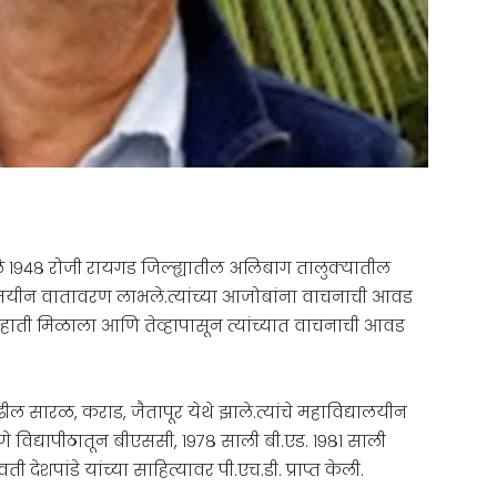
 जुलै १९४८ रोजी रायगड जिल्ह्यातील अलिबाग तालुक्यातील
ड:मयीन वातावरण लाभले.त्यांच्या आजोबांना वाचनाची आवड
ना हाती मिळाला आणि तेव्हापासून त्यांच्यात वाचनाची आवड
ुढील सारळ, कराड, जैतापूर येथे झाले.त्यांचे महाविद्यालयीन
णे विद्यापीठातून बीएससी, १९७८ साली बी.एड. १९८१ साली
 देशपांडे यांच्या साहित्यावर पी.एच.डी. प्राप्त केली.