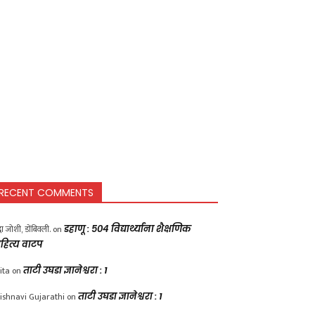
RECENT COMMENTS
द्धा जोशी, डोंबिवली.
on
डहाणू : ५०४ विद्यार्थ्यांना शैक्षणिक
हित्य वाटप
ita
on
ताटी उघडा ज्ञानेश्वरा : 1
ishnavi Gujarathi
on
ताटी उघडा ज्ञानेश्वरा : 1