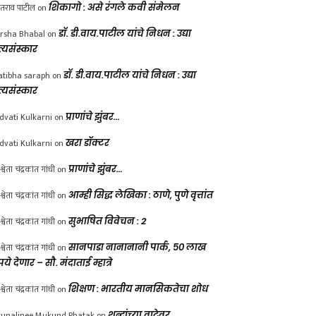
ंतराव पाटील
on
शिकागो : असे रंगले कवी संमेलन
rsha Bhabal
on
डॉ. डी.वाय.पाटील यांचे निधन : उद्या
त्यसंस्कार
atibha saraph
on
डॉ. डी.वाय.पाटील यांचे निधन : उद्या
त्यसंस्कार
dvati Kulkarni
on
प्राणांचे झुंबर…
dvati Kulkarni
on
खरा डॉक्टर
श्वेता चंद्रकांत गांधी
on
प्राणांचे झुंबर…
श्वेता चंद्रकांत गांधी
on
आम्ही सिद्ध लेखिका : ठाणे, पुणे वृत्तांत
श्वेता चंद्रकांत गांधी
on
सुभाषित विवेचन : 2
श्वेता चंद्रकांत गांधी
on
सानपाडा नानानानी पार्क, ५० लाख
पये देणार – सौ. मंदाताई म्हात्रे
श्वेता चंद्रकांत गांधी
on
शिक्षण : भारतीय मानसिकतेचा शोध
unalinee Mukund Phatak
on
शब्दांच्या वाटेवर….