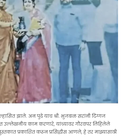
त, उल्हासित झाले. अन पुढे याच श्री. भुजबळ सरांनी दिग्गज
ेत्रात उल्लेखनीय काम करणारे, यांच्यावर गौरवपर लिहिलेले
्तकात प्रकाशित करून प्रसिद्धीस आणले, हे तर माझ्यासाठी