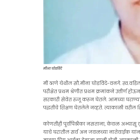
मीना घोडविंदे
मीं ठाणे येथील सौ.मीना घोडविंदे-वनगे. स्व.वडिलां
परीक्षेत प्रथम श्रेणीत प्रथम क्रमांकने उत्तीर्ण ह
सरकारी सेवेत रुजू करून घेतले. आमच्या घराण
पद्धतीचे शिक्षण घेतलेले नव्हते. त्याकाळी वरील
कोणतीही पूर्वपिठीका नसताना, केवळ अभ्यासू वृत्तीन
याचे घरातील सर्व अन जवळच्या नातेवाईक यांना 