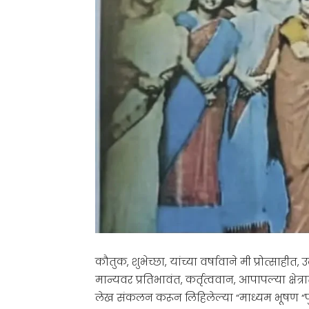
कौतुक, शुभेच्छा, यांच्या वर्षावाने मी प्रोत्साही
मान्यवर प्रतिभावंत, कर्तृत्ववान, आपापल्या क्ष
लेख संकलन करून लिहिलेल्या “माध्यम भूषण “पुस