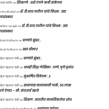
ंतराव पाटील
on
शिकागो : असे रंगले कवी संमेलन
rsha Bhabal
on
डॉ. डी.वाय.पाटील यांचे निधन : उद्या
त्यसंस्कार
atibha saraph
on
डॉ. डी.वाय.पाटील यांचे निधन : उद्या
त्यसंस्कार
dvati Kulkarni
on
प्राणांचे झुंबर…
dvati Kulkarni
on
खरा डॉक्टर
श्वेता चंद्रकांत गांधी
on
प्राणांचे झुंबर…
श्वेता चंद्रकांत गांधी
on
आम्ही सिद्ध लेखिका : ठाणे, पुणे वृत्तांत
श्वेता चंद्रकांत गांधी
on
सुभाषित विवेचन : 2
श्वेता चंद्रकांत गांधी
on
सानपाडा नानानानी पार्क, ५० लाख
पये देणार – सौ. मंदाताई म्हात्रे
श्वेता चंद्रकांत गांधी
on
शिक्षण : भारतीय मानसिकतेचा शोध
unalinee Mukund Phatak
on
शब्दांच्या वाटेवर….