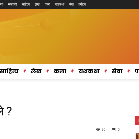
्या
संस्कृती
साहित्य
लेख
कला
यशकथा
सेवा
पर्यटन
साहित्य
लेख
कला
यशकथा
सेवा
प
ले ?
80
0