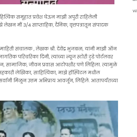
Vi
साहित्यिक समूहात प्रवेश घेऊन माझी अपुरी राहिलेली
लेखन मीं 3/4 साप्ताहिक, दैनिक, वृत्तपत्रातून संपादक
ाहिती संचालक , लेखक श्री. देवेंद्र भुजबळ, यांनी माझी ऑन
क परिचरिका दिनी, त्यांच्या न्यूज स्टोरी टुडे पोर्टलवर
लीन, सामाजिक, जीवन प्रवास आटोपशीर पणे लिहिला. त्यामुळे
सहकारी लेखिका, साहित्यिका, माझे हॉस्पिटल मधील
र्वानी मिळून उत्तम अभिप्राय आवर्जून, लिहिले. आतापर्यंतच्या