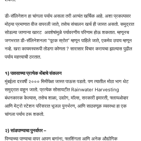
डी-सॅलिनेशन हा चांगला पर्याय असला तरी अत्यंत खर्चिक आहे. अशा प्रकल्पावर
मोठ्या प्रमाणात वीज वापरली जाते, तसेच संचालन खर्च ही जास्त असतो. समुद्रात
सोडल्या जाणाऱ्या खारट अवशेषांमुळे पर्यावरणीय परिणाम होऊ शकतात. म्हणूनच
जगभरात डी-सॅलिनेशनला “पूरक स्रोत” म्हणून पाहिले जाते, एकमेव उपाय म्हणून
नव्हे. खरा कायमस्वरूपी तोडगा कोणता ? सारासार विचार करायचा झाल्यास पुढील
पर्याय महत्त्वाची ठरतात.
१) पावसाच्या प्रत्येक थेंबाचे संकलन
मुंबईला दरवर्षी २००० मिमीपेक्षा जास्त पाऊस पडतो. पण त्यातील मोठा भाग थेट
समुद्रात वाहून जातो. प्रत्येक सोसायटीत Rainwater Harvesting
बंधनकारक केल्यास, तसेच शाळा, उद्योग, मॉल्स, सरकारी इमारती, फ्लायओव्हर
आणि मेट्रो स्टेशन परिसरात भूजल पुनर्भरण, आणि साठवणूक व्यवस्था हा एक
चांगला पर्याय ठरू शकतो.
२) सांडपाण्याचा पुनर्वापर –
पिण्याच्या पाण्याचा वापर आपण बागांना, फ्लशिंगला आणि अनेक औद्योगिक