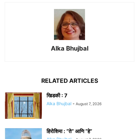
Alka Bhujbal
RELATED ARTICLES
खिडकी : 7
Alka Bhujbal
-
August 7, 2026
हिरोशिमा : “ते” आणि “हे”