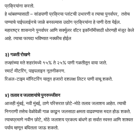
प्रक्रियांना करतो.
हे थांबवण्यासाठी – सांडपाणी प्रक्रिया प्लांटची उभारणी व त्याचा पुनर्वापर, तसेच
पाण्याचे पाईपलाईनचे जाळे बनवल्यास उद्योग प्रक्रियांना हे पाणी देता येईल.
महाराष्ट्र शासनाने पुनर्वापर आणि सर्क्युलर वॉटर इकॉनॉमीसाठी धोरणही मंजूर केले
आहे. त्याचा फायदा भविष्यात नक्कीच होईल
३) गळती रोखणे
तज्ज्ञांच्या मते शहरांमध्ये १५% ते २५% पाणी गळतीतून वाया जाते.
स्मार्ट मीटरिंग, पाइपलाइन नूतनीकरण.
रिअल-टाइम मॉनिटरिंग यातून हजारो दशलक्ष लिटर पाणी वाचू शकते.
४) तलाव व जलाशयांचे पुनरुज्जीवन
आजही मुंबई, नवी मुंबई, ठाणे परिसरात छोटे-मोठे तलाव जलाशय आहेत. त्याची
निगराणी तसेच वेळोवेळी गाळ काढून जलसाठा क्षमता वाढवण्यास मदत होऊ शकते.
त्याचप्रमाणे नवीन छोटे, मोठे जलाशय प्रकल्प बांधणे हा सर्वात स्वस्त आणि शाश्वत
पर्याय म्हणून बघितला जाऊ शकतो.