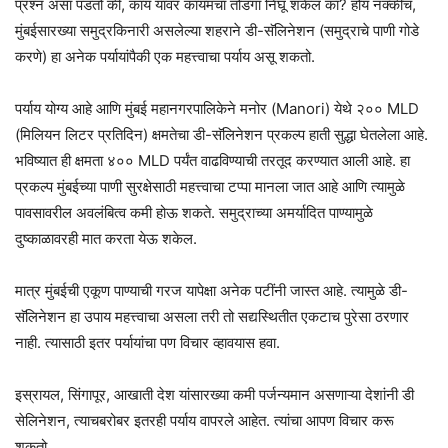
प्रश्न असा पडतो की, काय यावर कायमचा तोडगा निघू शकेल का? होय नक्कीच,
मुंबईसारख्या समुद्रकिनारी असलेल्या शहराने डी-सॅलिनेशन (समुद्राचे पाणी गोडे
करणे) हा अनेक पर्यायांपैकी एक महत्त्वाचा पर्याय असू शकतो.
पर्याय योग्य आहे आणि मुंबई महानगरपालिकेने मनोर (Manori) येथे २०० MLD
(मिलियन लिटर प्रतिदिन) क्षमतेचा डी-सॅलिनेशन प्रकल्प हाती सुद्धा घेतलेला आहे.
भविष्यात ही क्षमता ४०० MLD पर्यंत वाढविण्याची तरतूद करण्यात आली आहे. हा
प्रकल्प मुंबईच्या पाणी सुरक्षेसाठी महत्त्वाचा टप्पा मानला जात आहे आणि त्यामुळे
पावसावरील अवलंबित्व कमी होऊ शकते. समुद्राच्या अमर्यादित पाण्यामुळे
दुष्काळावरही मात करता येऊ शकेल.
मात्र मुंबईची एकूण पाण्याची गरज यापेक्षा अनेक पटींनी जास्त आहे. त्यामुळे डी-
सॅलिनेशन हा उपाय महत्त्वाचा असला तरी तो सद्यस्थितीत एकटाच पुरेसा ठरणार
नाही. त्यासाठी इतर पर्यायांचा पण विचार व्हावयास हवा.
इस्रायल, सिंगापूर, आखाती देश यांसारख्या कमी पर्जन्यमान असणाऱ्या देशांनी डी
सेलिनेशन, त्याचबरोबर इतरही पर्याय वापरले आहेत. त्यांचा आपण विचार करू
शकतो.