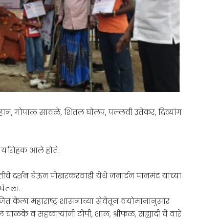
ंह चौहान, गोपाळ सावळे, शितल घोलप, पल्लवी उतेकर, दिव्यांग
िर्यारोहक आले होते.
चे दर्शन घेऊन पोखरकरवाडी येथे जनार्दन पानमंद यांच्या
घेतला.
त केला महाराष्ट्र शासनाच्या सेवेतून वयोमानानुसार
ल चाळके व सहकाऱ्यांनी टोपी, शाल, श्रीफळ, सह्यादी चे वारे