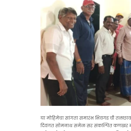
या मोहिमेचा सांगता समारंभ भिवगड ची तळछावणी
दिवंगत सोमनाथ समेळ सर संकल्पित कणखर मनाचे 