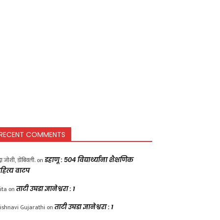
RECENT COMMENTS
द्धा जोशी, डोंबिवली.
on
डहाणू : ५०४ विद्यार्थ्यांना शैक्षणिक
हित्य वाटप
ita
on
ताटी उघडा ज्ञानेश्वरा : 1
ishnavi Gujarathi
on
ताटी उघडा ज्ञानेश्वरा : 1