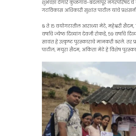
शुभेच्छा देणारे कुळगाव-बदलापूर नगरपरिषद चे 
गटविकास अधिकारी सुशांत पाटील यांचे प्रशंसन
८ ते १५ वयोगटातील आराध्या मेटे, महेश्वरी सैदम,
वर्षाचे ज्येष्ठ दिव्यांग देवजी रोकडे, ५९ वर्षाचे दि
सावंत हे उत्कृष्ट पुरस्काराचे मानकरी ठरले. तर प्
पाटील, मयुरा सैदम, अंकिता मेटे हे विशेष पुरस्