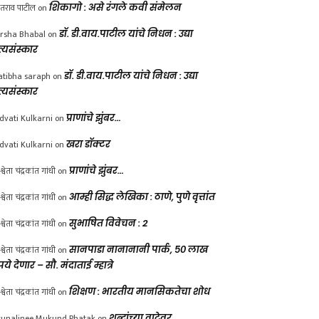
ंतराव पाटील
on
शिकागो : असे रंगले कवी संमेलन
rsha Bhabal
on
डॉ. डी.वाय.पाटील यांचे निधन : उद्या
त्यसंस्कार
atibha saraph
on
डॉ. डी.वाय.पाटील यांचे निधन : उद्या
त्यसंस्कार
dvati Kulkarni
on
प्राणांचे झुंबर…
dvati Kulkarni
on
खरा डॉक्टर
श्वेता चंद्रकांत गांधी
on
प्राणांचे झुंबर…
श्वेता चंद्रकांत गांधी
on
आम्ही सिद्ध लेखिका : ठाणे, पुणे वृत्तांत
श्वेता चंद्रकांत गांधी
on
सुभाषित विवेचन : 2
श्वेता चंद्रकांत गांधी
on
सानपाडा नानानानी पार्क, ५० लाख
पये देणार – सौ. मंदाताई म्हात्रे
श्वेता चंद्रकांत गांधी
on
शिक्षण : भारतीय मानसिकतेचा शोध
unalinee Mukund Phatak
on
शब्दांच्या वाटेवर….