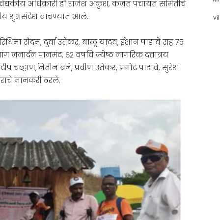
वैद्यकीय अधिकाऱी डाॅ राजेश अंकुश, कर्जत पंचायत समितीचे
ीय शुभसंदेश वाचण्यात आले.
Vi
 रिधिमा सैदम, दुर्वा उतेकर, बाळू यादव, ईशान पाडावे सह ७५
व्यांग जनार्दन पानमंद, ६२ वर्षाचे ज्येष्ठ नागरिक दत्तात्रय
रदीप चव्हाण,नितीन बने, प्रवीण उतेकर, प्रमोद पाडावे, सुरेश
काराचे मानकरी ठरले.