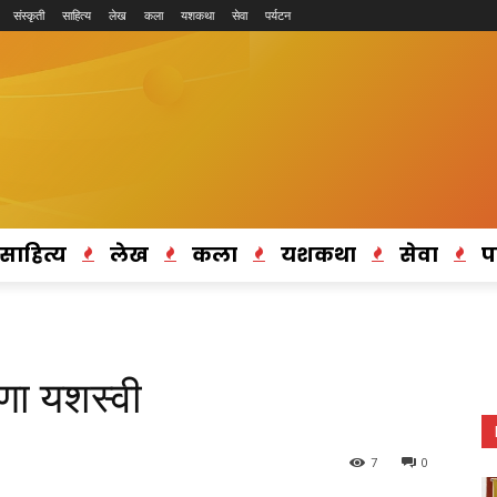
संस्कृती
साहित्य
लेख
कला
यशकथा
सेवा
पर्यटन
साहित्य
लेख
कला
यशकथा
सेवा
प
िणा यशस्वी
7
0