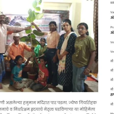
वस
Va
अं
Pr
अं
Ve
Ve
सौ 
सौ 
सौ 
सौ 
रु
 असलेल्या हनुमान मंदिरात पार पडला. ज्येष्ठ गिर्यारोहक
सौ 
व निर्धारक्षम हृदयाचे नेतृत्व घडविणाऱ्या या मोहिमेला
Mr