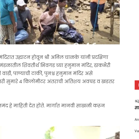
रात उद्घाटन होवून श्री अनिल चाळके यांनी प्रदक्षिणा
रिमंडळातील शिवतीर्थ भिवगड च्या हनुमान मंदिर, ढाकभैरी
ी वाडी, पाण्याची टाकी, पुनश्च हनुमान मंदिर असे
 जाणारी सुमारे ४ किलोमीटर अंतराची अतिशय अवघड व खडतर
श्र
न पानमंद हे माहिती देत होते. मार्गात मानवी साखळी करून
सा
An
Va