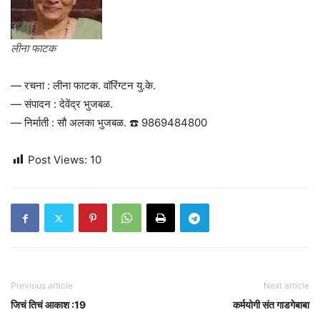
लीना फाटक
— रचना : लीना फाटक. वाॅरिंग्टन यु.के.
— संपादन : देवेंद्र भुजबळ.
— निर्माती : सौ अलका भुजबळ. ☎️ 9869484800
Post Views:
10
Previous article
Next article
जिचं तिचं आकाश :19
कर्मयोगी संत गाडगेबाबा