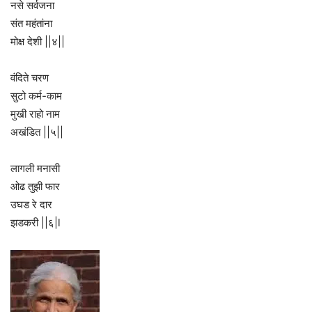
नसे सर्वजना
संत महंतांना
मोक्ष देशी ||४||
वंदिते चरण
सुटो कर्म-काम
मुखी राहो नाम
अखंडित ||५||
लागली मनासी
ओढ तुझी फार
उघड रे दार
झडकरी ||६|l