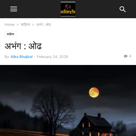
Home
साहित्य
अभंग : ओढ
साहित्य
अभंग : ओढ
4
By
Alka Bhujbal
-
February 24, 2026