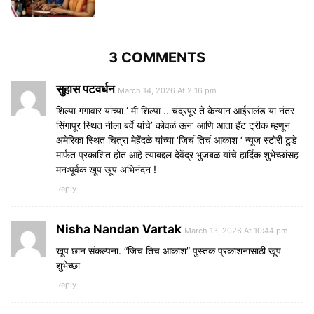
3 COMMENTS
सुहास पटवर्धन
March 14, 2026 At 2:16 pm
शिल्पा गंगावार यांच्या ‘ मी शिल्पा .. चंद्रपूर ते केन्यान आईसलंड या नंतर
सिंगापूर स्थित नीला बर्वे यांचे’ कोवळं ऊन’ आणि आता हॅट ट्रीक म्हणून
अमेरिका स्थित चित्रा मेहेंदळे यांच्या ‘जिच॔ तिच॔ आकाश ‘ न्यूज स्टोरी टुडे
मार्फत प्रकाशित होत आहे त्याबद्दल देवेंद्र भुजबळ यांचे हार्दिक शुभेच्छांसह
मनःपूर्वक खूप खूप अभिनंदन !
Reply
Nisha Nandan Vartak
March 13, 2026 At 10:44 pm
खूप छान संकल्पना. “जिच तिच आकाश” पुस्तक प्रकाशनासाठी खूप
शुभेच्छा
Reply