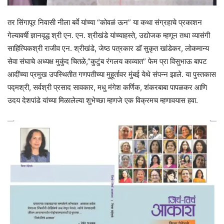
तर सिंगापूर निवासी नीला बर्वे यांच्या “कोवळं ऊन” या कथा संग्रहाचे प्रकाशन
गेल्यावर्षी ज्ञानवृद्ध श्री एन. एन. श्रीखंडे यांच्याहस्ते, उद्योजक म्हणून तथा व्यासंगी
साहित्यिकश्री राजीव एन. श्रीखंडे, जेष्ठ पत्रकार डॉ सुकृत खांडेकर, लोकमान्य
सेवा संघाचे अध्यक्ष मुकुंद चितळे,”कुटुंब रंगलय काव्यात” फेम प्रा विसुभाऊ बापट
आदींच्या प्रमुख उपस्थितीत गणपतीच्या मुहूर्तावर मुंबई येथे संपन्न झाले. या पुस्तकास
पद्मश्री, सर्वश्री प्रसाद सावकार, मधु मंगेश कर्णिक, शंकरबाबा पापळकर आणि
उदय देशपांडे यांच्या मिळालेल्या शुभेच्छा म्हणजे एक विक्रमच म्हणावयास हवा.