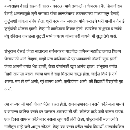
बाळासाहेब देसाई सहकारी साखर कारखान्याचे तत्कालीन चेअरमन कै. शिवाजीराव
देसाई असल्यामुळे श्री जगताप यांचा कॉन्ट्रॅक्टर व्यवसायाच्या माध्यमातून देसाई
कुटुंबाशी चांगला संबंध होता. श्री प्रभाकर जगताप यांचे कराडचे घरी माजी व देसाई
कुटुंबांची ओळख झाली. तेव्हा मी कॉलेजला शिकत होतो. त्यावेळेस शंभूराज व त्यांचे
बंधू रविराज कराडला सुट्टी मध्ये जगताप यांच्या घरी यायचे. मी सुद्धा तेथे असे.
शंभूराज देसाई जेव्हा सातारला धनंजयराव गाडगीळ वाणिज्य महाविद्यालयात शिक्षण
घेण्यासाठी आले तेव्हाच, माझी याच कॉलेजमध्ये प्राध्यापकाची नोकरी सुरू झाली.
जेव्हा आमची वर्गात भेट झाली, तेव्हा दोघांनाही खूप आनंद झाला. शंभूराज वर्गात
नेहमी तासाला बसत. त्यांचा पाच ते सहा मित्रांचा समूह होता. जाईल तिथे हे सर्व
असत. मग तो वर्ग असो, ग्रंथालय असो, क्रीडांगण असो, की विद्यार्थी विश्रांती गृह
असो.
त्या काळात मी यादो गोपाळ पेठेत राहत होतो. राजवाड्यावरून बसने कॉलेजला यायचं
व सायन्स कॉलेज स्टॉप वर उतरून आमच्या डी.जी. कॉलेज कडे पायी चालत यायचं.
एक दिवस सायन्स कॉलेजवर बसला खूप गर्दी होती तेव्हा, शंभूराजांनी मला त्यांचे
गाडीतून माझे घरी आणून सोडले. तेव्हा बस स्टॉप वरील सर्वच विद्यार्थी आश्चर्यचकित