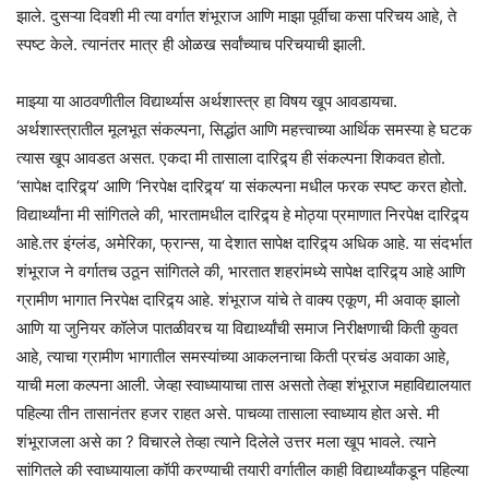
झाले. दुसऱ्या दिवशी मी त्या वर्गात शंभूराज आणि माझा पूर्वीचा कसा परिचय आहे, ते
स्पष्ट केले. त्यानंतर मात्र ही ओळख सर्वांच्याच परिचयाची झाली.
माझ्या या आठवणीतील विद्यार्थ्यास अर्थशास्त्र हा विषय खूप आवडायचा.
अर्थशास्त्रातील मूलभूत संकल्पना, सिद्धांत आणि महत्त्वाच्या आर्थिक समस्या हे घटक
त्यास खूप आवडत असत. एकदा मी तासाला दारिद्र्य ही संकल्पना शिकवत होतो.
‘सापेक्ष दारिद्र्य’ आणि ‘निरपेक्ष दारिद्र्य‘ या संकल्पना मधील फरक स्पष्ट करत होतो.
विद्यार्थ्यांना मी सांगितले की, भारतामधील दारिद्र्य हे मोठ्या प्रमाणात निरपेक्ष दारिद्र्य
आहे.तर इंग्लंड, अमेरिका, फ्रान्स, या देशात सापेक्ष दारिद्र्य अधिक आहे. या संदर्भात
शंभूराज ने वर्गातच उठून सांगितले की, भारतात शहरांमध्ये सापेक्ष दारिद्र्य आहे आणि
ग्रामीण भागात निरपेक्ष दारिद्र्य आहे. शंभूराज यांचे ते वाक्य एकूण, मी अवाक् झालो
आणि या जुनियर कॉलेज पातळीवरच या विद्यार्थ्यांची समाज निरीक्षणाची किती कुवत
आहे, त्याचा ग्रामीण भागातील समस्यांच्या आकलनाचा किती प्रचंड अवाका आहे,
याची मला कल्पना आली. जेव्हा स्वाध्यायाचा तास असतो तेव्हा शंभूराज महाविद्यालयात
पहिल्या तीन तासानंतर हजर राहत असे. पाचव्या तासाला स्वाध्याय होत असे. मी
शंभूराजला असे का ? विचारले तेव्हा त्याने दिलेले उत्तर मला खूप भावले. त्याने
सांगितले की स्वाध्यायाला कॉपी करण्याची तयारी वर्गातील काही विद्यार्थ्यांकडून पहिल्या