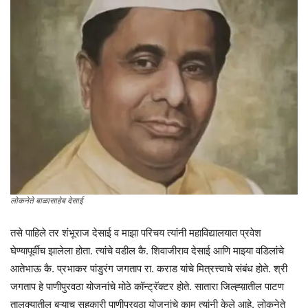
लोकनेते बाळासाहेब देसाई
तसे पाहिले तर शंभूराज देसाई व माझा परिचय त्यांनी महाविद्यालयात प्रवेश
घेण्यापूर्वीच झालेला होता. त्यांचे वडील कै. शिवाजीराव देसाई आणि माझ्या वडिलांचे
आतेभाऊ कै. प्रभाकर पांडुरंग जगताप रा. कराड यांचे मित्रत्त्वाचे संबंध होते. श्री
जगताप हे पाणीपुरवठा योजनांचे मोठे कॉन्ट्रॅक्टर होते. सातारा जिल्ह्य़ातील पाटण
तालुक्यातील बऱ्याच सहकारी पाणीपुरवठा योजनांचे काम त्यांनी केले आहे. लोकनेते