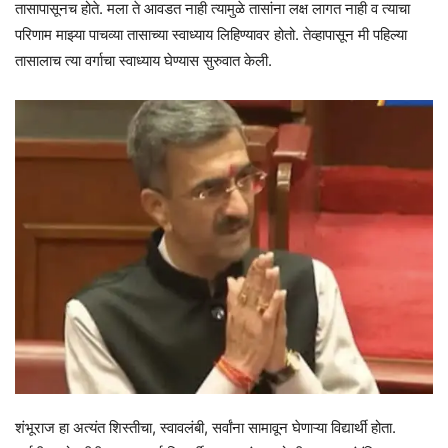
तासापासूनच होते. मला ते आवडत नाही त्यामुळे तासांना लक्ष लागत नाही व त्याचा
परिणाम माझ्या पाचव्या तासाच्या स्वाध्याय लिहिण्यावर होतो. तेव्हापासून मी पहिल्या
तासालाच त्या वर्गाचा स्वाध्याय घेण्यास सुरुवात केली.
शंभूराज हा अत्यंत शिस्तीचा, स्वावलंबी, सर्वांना सामावून घेणाऱ्या विद्यार्थी होता.