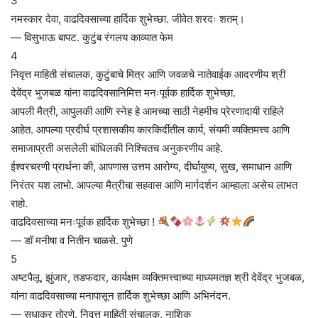
3
नमस्कार देवा, वाढदिवसाच्या हार्दिक शुभेच्छा. जीवेत शरदः शतम्।
— विसुभाऊ बापट. कुटुंब रंगलय काव्यात फेम
4
निवृत्त माहिती संचालक, कुटुंबाचे मित्र आणि जवळचे नातेवाईक आदरणीय श्री
देवेंद्र भुजबळ यांना वाढदिवसानिमित्त मनःपूर्वक हार्दिक शुभेच्छा.
आपली मैत्री, आपुलकी आणि स्नेह हे आमच्या साठी नेहमीच प्रेरणादायी राहिले
आहेत. आपल्या प्रदीर्घ प्रशासकीय कारकिर्दीतील कार्य, संयमी व्यक्तिमत्त्व आणि
समाजाप्रती असलेली बांधिलकी निश्चितच अनुकरणीय आहे.
ईश्वरचरणी प्रार्थना की, आपणास उत्तम आरोग्य, दीर्घायुष्य, सुख, समाधान आणि
निरंतर यश लाभो. आपल्या मैत्रीचा सहवास आणि मार्गदर्शन आम्हाला असेच लाभत
राहो.
वाढदिवसाच्या मनःपूर्वक हार्दिक शुभेच्छा !
— डॉ मनीषा व नितीन चाळसे. पुणे
5
अष्टपैलू, झुंजार, तडफदार, कार्यक्षम व्यक्तिमत्त्वाच्या माध्यमतज्ञ श्री देवेंद्र भुजबळ,
यांना वाढदिवसाच्या मनापासून हार्दिक शुभेच्छा आणि अभिनंदन.
— सुधाकर तोरणे. निवृत्त माहिती संचालक, नाशिक