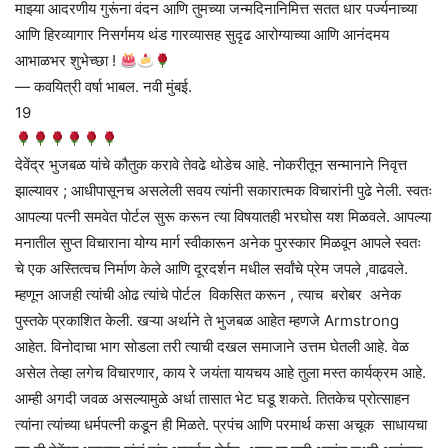
माझ्या आदरणीय गुरूंना वंदन आणि तुमच्या जन्मदिनानिमित्त सतत धार पर्ज्यनाच्या
आणि हिरव्यागार निसर्गमय थंड गारव्यासह सुदृढ आरोग्याच्या आणि आनंदमय
आभाळभर शुभेच्छा !
— कवयित्री वर्षा भाबल. नवी मुंबई.
19
देवेंद्र भुजबळ यांचे कौतुक करावे तेवढे थोडेच आहे. नोकरीतून सन्मानाने निवृत्त
झाल्यावर ; आधीपासूनच असलेली सवय त्यांनी सकारात्मक विचारांनी पुढे नेली. स्वतः
आपल्या पत्नी समवेत पोर्टल सुरू करून त्या विषयातही भरघोस यश मिळवले. आपल्या
मनातील सुप्त विचाराना योग्य मार्ग स्वीकारून अनेक पुरस्कार मिळवून आपले स्वतः
चे एक अस्तित्वच निर्माण केले आणि दूरदर्शन मधील सर्वांचे प्रेम जपले ,वाढवले.
म्हणून आजही त्यांची ओढ त्यांचे पोर्टल विकसित करून , त्याच बरोबर अनेक
पुस्तके प्रकाशित केली. खऱ्या अर्थाने ते भुजबळ आहेत म्हणजे Armstrong
आहेत. विनोदाचा भाग सोडला तरी त्याची दखल समाजाने उत्तम घेतली आहे. वेळ
असेल तेव्हा लगेच विचारणार, काय रे जयंता यायचय आहे तुला मस्त कार्यक्रम आहे.
आम्ही अगदी जवळ असल्यामुळे अर्धा तासात भेट घडू शकते. तितकेच प्रोत्साहन
त्यांना त्यांच्या धर्मपत्नी कडून ही मिळते. प्रपंच आणि परमार्थ कसा अचूक साधायचा