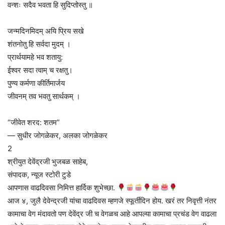
वन्शः सदैव भवता हि सुदिप्तोस्तु ॥
जन्मदिनमिदम् अयि प्रिय सखे
शंतनोतु हि सर्वदा मुदम् ।
प्रार्थयामहे भव शतायु:
ईश्वर सदा त्वाम् च रक्षतु।
पुण्य कर्मणा कीर्तिमार्जय
जीवनम् तव भवतु सार्थकम् ।
“जीवेत शरद: शतम”
— सुधीर जोगळेकर, अलका जोगळेकर
2
श्रीयुत देवेंद्रजी भुजबळ साहेब,
संपादक, न्यूज स्टोरी टुडे
आपणास वाढदिवसा निमित्त हार्दिक शुभेच्छा.
आज ४, जुलै देवेन्द्रजी यांचा वाढदिवस म्हणजे स्फूर्तीदिन होय. खरं तर निवृत्ती नंतर
कामाचा वेग मंदावतो पण देवेंद्र जी च वेगळच आहे आपल्या कामाचा प्रचंड वेग वाढला