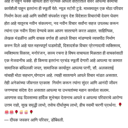
आहे ते पाहून थक्क व्हायला होते प्रत्येक आपला क्षेत्रातील वावर आपल्या कामाची
कार्यशैली पाहून इतरांना ही स्फूर्ती येते. न्यूज स्टोरी टुडे. माध्यमातून एक मोठा परिवार
निर्माण केला आहे आणि सर्वांशी संपर्कात राहून देश विदेशात विचारांची देवाण घेवाण
होत आहे यातूनच नवीन संकल्पना, नव नवीन विचार सर्वांना सहज उपलब्ध करून
त्यांना एक नवीन दिशा देण्याचे काम आपण सातत्याने करत आहात. साहित्यिक,
लेखक मंडळींना आणि वाचक वर्गास ही आपले विचार मांडण्याचे व्यासपीठ निर्माण
करुन दिले आहे यात महत्त्वपूर्ण घडामोडी, दिशादर्शक विचार प्रेरणादायी व्यक्तिमत्व,
व्यक्तिमत्व विकास, मनोरंजन, काव्य रचना हे विषय वाचायला मिळतात ही वाचकांसाठी
एक मेजवानीच आहे. ही किमया इतरांना प्रचंड स्फूर्ती देणारी आहे आपल्या या कामात
सामाजिक बांधिलकी जपत, सामाजिक कार्यातून आपल्या पत्नी, सौ. अलकाताई
यांचाही मोठा सहभाग,योगदान आहे. त्याही सातत्याने आपले विचार मांडत असतात.
तेही अनेकांच्या जीवनात प्रकाश निर्माण करून त्यांना सुंदर आणि आनंदी जीवन
जगण्याचा संदेश देत असतात आपल्या या उभयतांच्या महान कार्याला सलाम.
आपणास वाढ दिवसाच्या हार्दिक शुभेच्छा देतानाच आपले व आपल्या परिवाराचे आरोग्य
उत्तम राहो, सुख समृद्धी लाभो, तसेच दीर्घायुष्य लाभो, हीच स्वामी चरणी प्रार्थना.
— दीपक जवकर आणि परिवार, डोंबिवली.