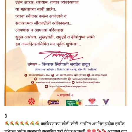
8
वाढदिवसाच्या कोटी कोटी अगणित अगणित हादीॅक हादीॅक
शुभेच्छा अनेक सन्मानाने सन्मानित श्री.देवेंद्र भाऊजी
आपणास खुप