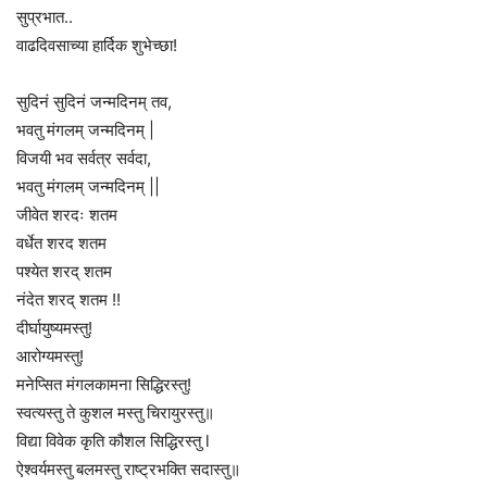
सुप्रभात..
वाढदिवसाच्या हार्दिक शुभेच्छा!
सुदिनं सुदिनं जन्मदिनम् तव,
भवतु मंगलम् जन्मदिनम् |
विजयी भव सर्वत्र सर्वदा,
भवतु मंगलम् जन्मदिनम् ||
जीवेत शरदः शतम
वर्धेत शरद शतम
पश्येत शरद् शतम
नंदेत शरद् शतम !!
दीर्घायुष्यमस्तु!
आरोग्यमस्तु!
मनेप्सित मंगलकामना सिद्धिरस्तु!
स्वत्यस्तु ते कुशल मस्तु चिरायुरस्तु॥
विद्या विवेक कृति कौशल सिद्धिरस्तु l
ऐश्वर्यमस्तु बलमस्तु राष्ट्रभक्ति सदास्तु॥