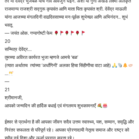
तर मी देवेंद्र भुजबळ यांचं नांव आवर्जुन घेईन. अशा या गुणी अखंड लक्ष्मी अलंकृत
राजमान्य राजश्री सद्गुरू कृपावंत आणि माता पिता कृपावंत श्री. देवेंद्र माऊली
यांना आजच्या मंगलदिनी वाढदिवसाच्या मनःपूर्वक शुभेच्छा आणि अभिनंदन.. शुभं
भवतू
— जयंत ओक. गप्पागोष्टी फेम
20
सन्मित्र देवेंद्र…
तुमच्या अविरत कार्यरत भुजा म्हणजे आमचे ‘बळ’
(त्यात अर्थातच त्यांच्या ‘अर्धांगिनी’ अलका हिचा सिंहीणीचा वाटा आहे)
…
—
21
श्रीमानजी,
आपको जन्मदिन की हार्दिक बधाई एवं मंगलमय शुभकामनाएँ
ईश्वर से प्रार्थना है की आपका जीवन सदैव उत्तम स्वास्थ्य, यश, सम्मान, समृद्धि और
निरंतर सफलता से परिपूर्ण रहे। आपका प्रेरणादायी नेतृत्व समाज और राष्ट्र को
सदैव नई दिशा और ऊर्जा प्रदान करता रहे।