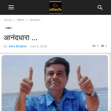
Home
साहित्य
आनंदधारा …
साहित्य
आनंदधारा …
5
0
By
Alka Bhujbal
-
July 6, 2026