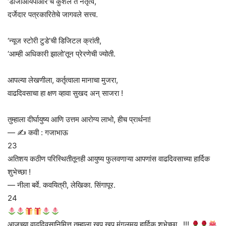
‘डीजीआयपीआर’चे कुशल ते नेतृत्व,
दर्जेदार पत्रकारितेचे जागवले सत्त्व.
‘न्यूज स्टोरी टुडे’ची डिजिटल क्रांती,
‘आम्ही अधिकारी झालो’तून प्रेरणेची ज्योती.
आपल्या लेखणीला, कर्तृत्वाला मानाचा मुजरा,
वाढदिवसाचा हा क्षण व्हावा सुखद अन् साजरा !
तुम्हाला दीर्घायुष्य आणि उत्तम आरोग्य लाभो, हीच प्रार्थना!
— ✍️ कवी : गजाभाऊ
23
अतिशय कठीण परिस्थितीतूनही आयुष्य फुलवणाऱ्या आपणांस वाढदिवसाच्या हार्दिक
शुभेच्छा !
— नीला बर्वे. कवयित्री, लेखिका. सिंगापूर.
24
आजच्या वाढदिवसानिमित्त तुम्हाला खूप खूप मंगलमय हार्दिक शुभेच्छा…!!!