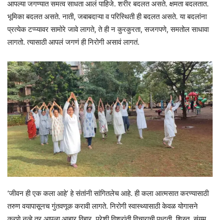
आपल्या जगण्यात समत्व साधता आलं पाहिजे. शरीर बदलत असते. क्षमता बदलतात.
भूमिका बदलत असते. नाती, जबाबदाऱ्या व परिस्थिती ही बदलत असते. या बदलांना
प्रत्येक टप्प्यावर सामोरे जावे लागते, ते ही न कुरकुरता, सजगपणे, समतोल साधावा
लागतो. त्यासाठी आपलं जगणं ही निरोगी असावं लागतं.
‘जीवन ही एक कला आहे’ हे संतांनी सांगितलेच आहे. ही कला आत्मसात करण्यासाठी
तरुण वयापासूनच गुंतवणूक करावी लागते. निरोगी स्वास्थ्यासाठी केवळ योगासने
करणे नव्हे तर आपला आहार विहार, पुरेशी विश्रांती,विचाराची पध्दती, शिस्त, संयम