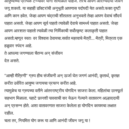
आयुष्याच्या प्रत्येक टप्प्यावर यांना सांभाळले पाहिजे. तरच आपण आरोग्यदायी जीवन
जगू शकतो. या सहाही डाॅक्टरांची अनुभूती आपणास पदोपदी येत असते.फक्त दृष्टी
आणि कान हवेत. जेव्हा आपण चंद्राची शीतलता अनुभवतो तेव्हा आपण देवाचं सौंदर्य
पाहात असतो. जेव्हा आपण सूर्य पाहतो त्यावेळी देवाचे सामर्थ्य पाहात असतो. जेव्हा
आपण आरशात पाहातो त्यावेळी त्या निर्मिकाची सर्वोत्कृष्ट कलाकृती पाहात
असतो.म्हणून स्वतः वर विश्वास ठेवायचा.सर्वात महत्वाचे मैत्री… मैत्री, मित्रता एक
हळुवार स्पंदन आहे.
ते आपल्या जगण्याला चैतन्य अन् संजीवन
देत असते.
“आम्ही मैत्रिणी” ग्रुप हीच संजीवनी अन् ऊर्जा घेत जगणं आनंदी, कृतार्थ, कृतज्ञ
करीत उर्वरित आयुष्य जगायचा प्रयत्न करीत आहे.
त्यामुळेच या ग्रुपच्या वतीने आंतरराष्ट्रीय योगदिन साजरा केला. महिलांचा उत्स्फूर्त
सहभाग मिळाला. पहाटे छानशी पावसाची सर येऊन गेल्याने वातावरण आल्हाददायी
अन् प्रसन्न होते. अशा वातावरणात साजरा केलेला हा योगदिन कायमचा लक्षात
राहील.
चला तर, नियमित योग करू या आणि आनंदी जीवन जगू या !