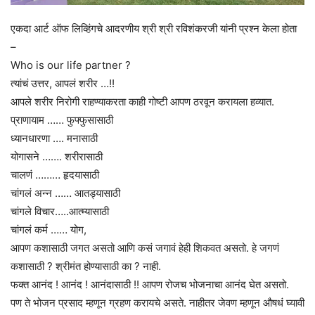
एकदा आर्ट ऑफ लिव्हिंगचे आदरणीय श्री श्री रविशंकरजी यांनी प्रश्न केला होता
–
Who is our life partner ?
त्यांचं उत्तर, आपलं शरीर …!!
आपले शरीर निरोगी राहण्याकरता काही गोष्टी आपण ठरवून करायला हव्यात.
प्राणायाम …… फुफ्फुसासाठी
ध्यानधारणा …. मनासाठी
योगासने ……. शरीरासाठी
चालणं ……… हृदयासाठी
चांगलं अन्न …… आतड्यासाठी
चांगले विचार…..आत्म्यासाठी
चांगलं कर्म …… योग,
आपण कशासाठी जगत असतो आणि कसं जगावं हेही शिकवत असतो. हे जगणं
कशासाठी ? श्रीमंत होण्यासाठी का ? नाही.
फक्त आनंद ! आनंद ! आनंदासाठी !! आपण रोजच भोजनाचा आनंद घेत असतो.
पण ते भोजन प्रसाद म्हणून ग्रहण करायचे असते. नाहीतर जेवण म्हणून औषधं घ्यावी