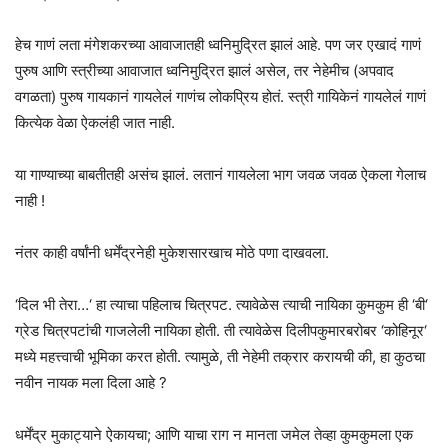
हेच गाणं लता मंगेशकरच्या आवाजातही ध्वनिमुद्रित झालं आहे. पण जर एखादं गाणं
पुरुष आणि स्त्रीच्या आवाजात ध्वनिमुद्रित झालं असेल, तर नेहेमीच (अपवाद
वगळता) पुरुष गायकानं गायलेलं गाणंच लोकप्रिय होतं. स्त्री गायिकेनं गायलेलं गाणं
कित्येक वेळा ऐकलंही जात नाही.
या गाण्याच्या बाबतीतही असंच झालं. लतानं गायलेला भाग जवळ जवळ ऐकला गेलाच
नाही !
नंतर काही वर्षांनी धर्मेंद्रनेही मुकेशसारखाच मोठे पणा दाखवला.
‘दिल भी तेरा…‘ हा त्याचा पहिलाच चित्रपट. त्यावेळेस त्याची नायिका कुमकुम ही ‘बी‘
ग्रेड चित्रपटांची गाजलेली नायिका होती. ती त्यावेळेस दिलीपकुमारबरोबर ‘कोहिनूर‘
मध्ये महत्त्वाची भूमिका करत होती. त्यामुळे, ती नेहेमी तक्रार करायची की, हा कुठचा
नवीन नायक मला दिला आहे ?
धर्मेंद्र मुकाट्याने ऐकायचा; आणि याचा राग न मानता जमेल तेव्हा कुमकुमला एक