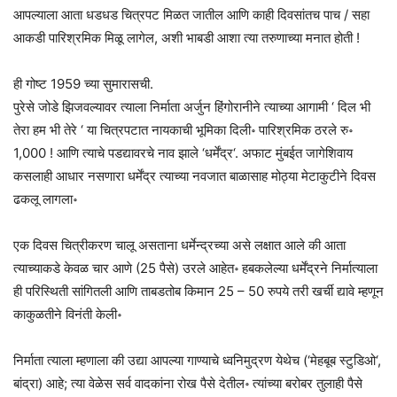
आपल्याला आता धडधड चित्रपट मिळत जातील आणि काही दिवसांतच पाच / सहा
आकडी पारिश्रमिक मिळू लागेल, अशी भाबडी आशा त्या तरुणाच्या मनात होती !
ही गोष्ट 1959 च्या सुमारासची.
पुरेसे जोडे झिजवल्यावर त्याला निर्माता अर्जुन हिंगोरानीने त्याच्या आगामी ‘ दिल भी
तेरा हम भी तेरे ‘ या चित्रपटात नायकाची भूमिका दिली॰ पारिश्रमिक ठरले रु॰
1,000 ! आणि त्याचे पडद्यावरचे नाव झाले ‘धर्मेंद्र‘. अफाट मुंबईत जागेशिवाय
कसलाही आधार नसणारा धर्मेंद्र त्याच्या नवजात बाळासाह मोठ्या मेटाकुटीने दिवस
ढकलू लागला॰
एक दिवस चित्रीकरण चालू असताना धर्मेन्द्रच्या असे लक्षात आले की आता
त्याच्याकडे केवळ चार आणे (25 पैसे) उरले आहेत॰ हबकलेल्या धर्मेंद्रने निर्मात्याला
ही परिस्थिती सांगितली आणि ताबडतोब किमान 25 – 50 रुपये तरी खर्ची द्यावे म्हणून
काकुळतीने विनंती केली॰
निर्माता त्याला म्हणाला की उद्या आपल्या गाण्याचे ध्वनिमुद्रण येथेच (‘मेहबूब स्टुडिओ‘,
बांद्रा) आहे; त्या वेळेस सर्व वादकांना रोख पैसे देतील॰ त्यांच्या बरोबर तुलाही पैसे