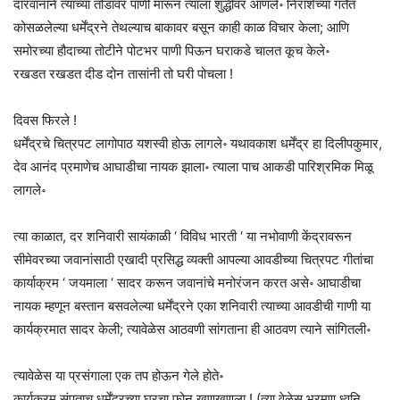
दारवानाने त्याच्या तोंडावर पाणी मारून त्याला शुद्धीवर आणले॰ निराशेच्या गर्तेत
कोसळलेल्या धर्मेंद्रने तेथल्याच बाकावर बसून काही काळ विचार केला; आणि
समोरच्या हौदाच्या तोटीने पोटभर पाणी पिऊन घराकडे चालत कूच केले॰
रखडत रखडत दीड दोन तासांनी तो घरी पोचला !
दिवस फिरले !
धर्मेंद्रचे चित्रपट लागोपाठ यशस्वी होऊ लागले॰ यथावकाश धर्मेंद्र हा दिलीपकुमार,
देव आनंद प्रमाणेच आघाडीचा नायक झाला॰ त्याला पाच आकडी पारिश्रमिक मिळू
लागले॰
त्या काळात, दर शनिवारी सायंकाळी ‘ विविध भारती ‘ या नभोवाणी केंद्रावरून
सीमेवरच्या जवानांसाठी एखादी प्रसिद्ध व्यक्ती आपल्या आवडीच्या चित्रपट गीतांचा
कार्याक्रम ‘ जयमाला ‘ सादर करून जवानांचे मनोरंजन करत असे॰ आघाडीचा
नायक म्हणून बस्तान बसवलेल्या धर्मेंद्रने एका शनिवारी त्याच्या आवडीची गाणी या
कार्यक्रमात सादर केली; त्यावेळेस आठवणी सांगताना ही आठवण त्याने सांगितली॰
त्यावेळेस या प्रसंगाला एक तप होऊन गेले होते॰
कार्यक्रम संपताच धर्मेंद्रच्या घरचा फोन खणखणला ! (त्या वेळेस भ्रमण ध्वनि