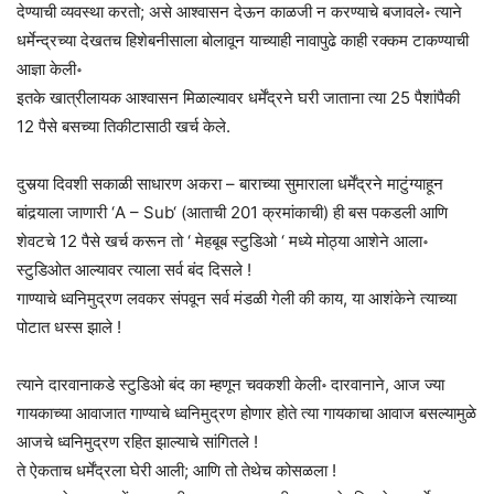
देण्याची व्यवस्था करतो; असे आश्वासन देऊन काळजी न करण्याचे बजावले॰ त्याने
धर्मेन्द्रच्या देखतच हिशेबनीसाला बोलावून याच्याही नावापुढे काही रक्कम टाकण्याची
आज्ञा केली॰
इतके खात्रीलायक आश्वासन मिळाल्यावर धर्मेंद्रने घरी जाताना त्या 25 पैशांपैकी
12 पैसे बसच्या तिकीटासाठी खर्च केले.
दुसर्‍या दिवशी सकाळी साधारण अकरा – बाराच्या सुमाराला धर्मेंद्रने माटुंग्याहून
बांदर्‍याला जाणारी ‘A – Sub‘ (आताची 201 क्रमांकाची) ही बस पकडली आणि
शेवटचे 12 पैसे खर्च करून तो ‘ मेहबूब स्टुडिओ ‘ मध्ये मोठ्या आशेने आला॰
स्टुडिओत आल्यावर त्याला सर्व बंद दिसले !
गाण्याचे ध्वनिमुद्रण लवकर संपवून सर्व मंडळी गेली की काय, या आशंकेने त्याच्या
पोटात धस्स झाले !
त्याने दारवानाकडे स्टुडिओ बंद का म्हणून चवकशी केली॰ दारवानाने, आज ज्या
गायकाच्या आवाजात गाण्याचे ध्वनिमुद्रण होणार होते त्या गायकाचा आवाज बसल्यामुळे
आजचे ध्वनिमुद्रण रहित झाल्याचे सांगितले !
ते ऐकताच धर्मेंद्रला घेरी आली; आणि तो तेथेच कोसळला !