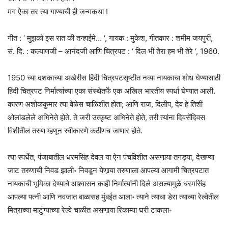
मग ऐका तर त्या गाण्याची ही जन्मकथा !
गीत : ‘ मुझको इस रात की तन्हाईमे… ‘, गायक : मुकेश, गीतकार : शमीम जयपुरी,
सं. दि. : कल्याणजी – आनंदजी आणि चित्रपट : ‘ दिल भी तेरा हम भी तेरे ‘, 1960.
1950 च्या दशकाच्या अखेरीस हिंदी चित्रपटसृष्टीत नव्या नायकाचा शोध घेण्यासाठी
हिंदी चित्रपट निर्मात्यांच्या एका संस्थेतर्फे एक अखिल भारतीय स्पर्धा घेण्यात आली.
कारण अशोककुमार त्या वेळेस चाळिशीत होता; आणि राज, दिलीप, देव हे तिशी
ओलांडलेले अभिनेते होते. ते जरी उत्कृष्ट अभिनेते होते, तरी त्यांना दिवसेंदिवस
विशीतील तरुण म्हणून स्वीकारणे कठीणच जाणार होते.
त्या स्पर्धेत, पंजाबातील धरमसिंह देवल या ऐन पंचविशीत असणार्‍या तगड्या, देखण्या
जाट तरुणाची निवड झाली॰ निवडून येणार्‍या तरुणाला आपल्या आगामी चित्रपटात
नायकाची भूमिका देण्याचे आश्वासन काही निर्मात्यांनी दिले असल्यामुळे धरमसिंह
आपल्या पत्नी आणि नवजात बाळासह मुंबईत आला॰ त्याने त्याचा डेरा त्याच्या रेल्वेतील
मित्राच्या माटुंग्याच्या रेल्वे चाळीत असणार्‍या रिकाम्या घरी टाकला॰