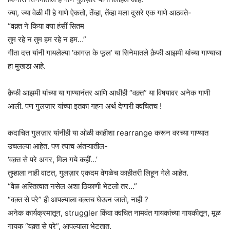
ज्या, ज्या वेळी मी हे गाणे ऐकतो, तेंव्हा, तेंव्हा मला दुसरे एक गाणे आठवते-
“वक़्त ने किया क्या हंसीं सितम
तुम रहे न तुम हम रहे न हम…”
गीता दत्त यांनी गायलेल्या ‘कागज़ के फूल’ या सिनेमातले क़ैफी आझमी यांच्या गाण्याचा
हा मुखडा आहे.
क़ैफी आझमी यांच्या या गाण्यानंतर आणि आधीही “वक़्त” या विषयावर अनेक गाणी
आली. पण गुलज़ार यांच्या इतका गहन अर्थ देणारी क्वचितच !
कदाचित गुलज़ार यांनीही या ओळी काहीशा rearrange करून वरच्या गाण्यात
उचलल्या आहेत. पण त्याच अंतऱ्यातील-
‘वक़्त से परे अगर, मिल गये कहीं…’
तुम्हाला नाही वाटत, गुलज़ार एकदम वेगळेच काहीतरी लिहून गेले आहेत.
“वेळ अस्तित्वात नसेल अशा ठिकाणी भेटलो तर…”
“वक़्त से परे” ही आपल्याला वक़्तच घेऊन जातो, नाही ?
अनेक कार्यक्रमातून, struggler किंवा क्वचित नामवंत गायकांच्या गायकीतून, मूळ
गायक “वक़्त से परे”, आपल्याला भेटतात.