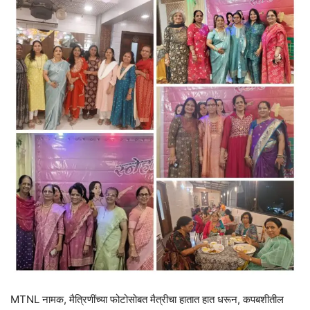
MTNL नामक, मैत्रिणींच्या फोटोसोबत मैत्रीचा हातात हात धरून, कपबशीतील