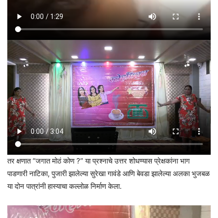
तर क्षणात “जगात मोठं कोण ?” या प्रश्नाचे उत्तर शोधण्यास प्रेक्षकांना भाग
पाडणारी नाटिका, पुजारी झालेल्या सुरेखा गावंडे आणि बेवडा झालेल्या अलका भुजबळ
या दोन पात्रांनी हास्याचा कल्लोळ निर्माण केला.