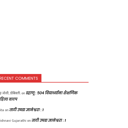
RECENT COMMENTS
द्धा जोशी, डोंबिवली.
on
डहाणू : ५०४ विद्यार्थ्यांना शैक्षणिक
हित्य वाटप
ita
on
ताटी उघडा ज्ञानेश्वरा : 1
ishnavi Gujarathi
on
ताटी उघडा ज्ञानेश्वरा : 1