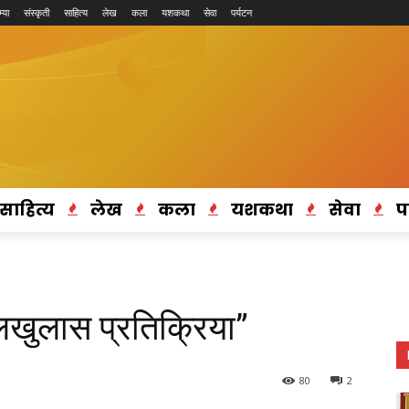
्या
संस्कृती
साहित्य
लेख
कला
यशकथा
सेवा
पर्यटन
साहित्य
लेख
कला
यशकथा
सेवा
प
लखुलास प्रतिक्रिया”
80
2