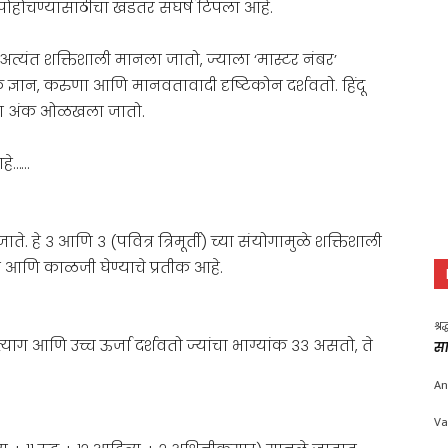
पोहोचण्यासाठीचा खडतर संघर्ष टिपला आहे.
त अत्यंत शक्तिशाली मानला जातो, ज्याला ‘मास्टर नंबर’
िक ज्ञान, करुणा आणि मानवतावादी दृष्टिकोन दर्शवतो. हिंदू
ी हा अंक ओळखला जातो.
आहे……
ाते. हे ३ आणि ३ (पवित्र त्रिमूर्ती) च्या संयोगामुळे शक्तिशाली
ाचे आणि काळजी घेण्याचे प्रतीक आहे.
श्र
ग आणि उच्च ऊर्जा दर्शवतो ज्यांचा भाग्यांक ३३ असतो, ते
सा
An
Va