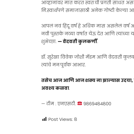
आव्हानांवर मात करत स्वतःची प्रगती साधत अस
नि:स्वार्थपणे समाजासाठी अनेक गोष्टी केल्या आ
आपलं नवं हिंदू वर्ष हे अधिक मास असलेलं वर्ष 
नवी पुस्तके नव्या वर्षात येऊ देत आणि त्यांच्य
शुभेच्छा.
— वेदवती कुलकर्णी
.
डॉ. सुरेखा विवेक जोशी मॅडम आणि वेदवती कुलकर्
त्यांचे मनःपूर्वक आभार.
तसेच आज आणि आज शक्य ना झाल्यास उदया, दूरदर
अवश्य कळवा
.
— टीम : एनएसटी.
9869484800
Post Views:
8