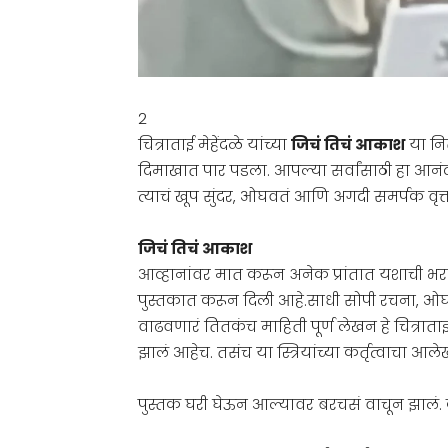
2
चित्राताई मेहेंदळे यांच्या
जिचं तिचं आकाश
या नि
दिमाखात पार पडला. आपल्या सर्वांसाठी हा आनंद
त्याचं खूप सुंदर, ओघवतं आणि अगदी समर्पक वृ
जिचं तिचं आकाश
आव्हानांवर मात करून अनेक प्रांतात यशाची भरारी 
पुस्तकात करून दिली आहे.साधी सोपी रचना, ओघ
वाढवणारं तितकंच माहिती पूर्ण लेखन हे चित्राता
झालं आहेच. तसंच या स्त्रियांच्या कर्तृत्वाचा आले
पुस्तक घरी घेऊन आल्यावर बरचसं वाचून झालं. 