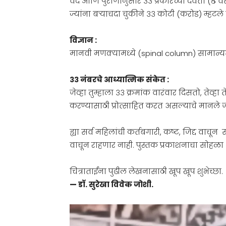
वेद आणि पुराणानुसार ३३ प्रकारच्या देवता (८ वसू
ज्यांना बऱ्याचदा चुकीने ३३ कोटी (करोड) म्हटले 
विज्ञान :
मानवी मणक्यामध्ये (spinal column) सामान्
३३ नंबरचे आध्यात्मिक संकेत :
जेव्हा तुम्हाला ३३ क्रमांक वारंवार दिसतो, तेव्हा
करण्यासाठी प्रोत्साहित करत असल्याचे मानले जात
ह्या सर्व महिलांची कर्तबगारी, कष्ट, जिद्द वाचून
वाचून राहणार नाही. पुस्तक प्रकाशनाचा सोहळ
चित्राताईंना पुढील लेखनासाठी खूप खूप शुभेच्छा.
— डॉ. सुरेखा विवेक जोशी.