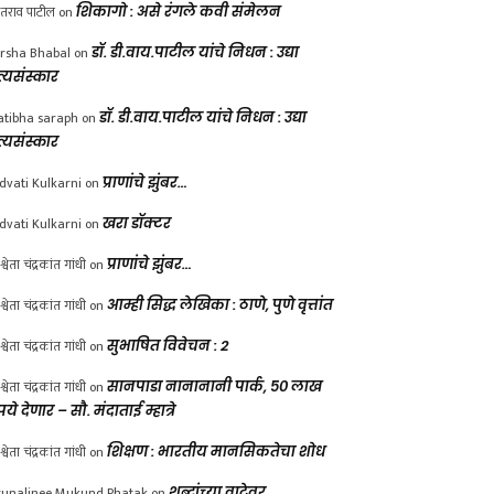
ंतराव पाटील
on
शिकागो : असे रंगले कवी संमेलन
rsha Bhabal
on
डॉ. डी.वाय.पाटील यांचे निधन : उद्या
त्यसंस्कार
atibha saraph
on
डॉ. डी.वाय.पाटील यांचे निधन : उद्या
त्यसंस्कार
dvati Kulkarni
on
प्राणांचे झुंबर…
dvati Kulkarni
on
खरा डॉक्टर
श्वेता चंद्रकांत गांधी
on
प्राणांचे झुंबर…
श्वेता चंद्रकांत गांधी
on
आम्ही सिद्ध लेखिका : ठाणे, पुणे वृत्तांत
श्वेता चंद्रकांत गांधी
on
सुभाषित विवेचन : 2
श्वेता चंद्रकांत गांधी
on
सानपाडा नानानानी पार्क, ५० लाख
पये देणार – सौ. मंदाताई म्हात्रे
श्वेता चंद्रकांत गांधी
on
शिक्षण : भारतीय मानसिकतेचा शोध
unalinee Mukund Phatak
on
शब्दांच्या वाटेवर….