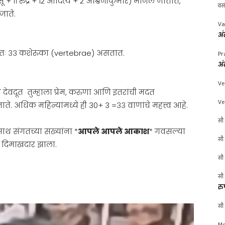
 + ११ रुद्र + १२ आदित्य + २ अश्विनीकुमार) मानले जातात,
वस
जाते.
Va
अं
यतः ३३ कशेरुका (vertebrae) असतात.
Pr
अं
Ve
 ते देवदूत तुम्हाला प्रेम, करुणा आणि इतरांची मदत
Ve
े. अधिक महिन्यांमध्ये ही 30+ 3 =३३ वाणांचे महत्त्व आहे.
सौ 
 साथ संगतच्या सख्यांना *
आपले आपले आकाश
* गवसल्या
सौ 
ा दिमाखदार झाला.
सौ 
सौ 
रु
सौ 
Mr