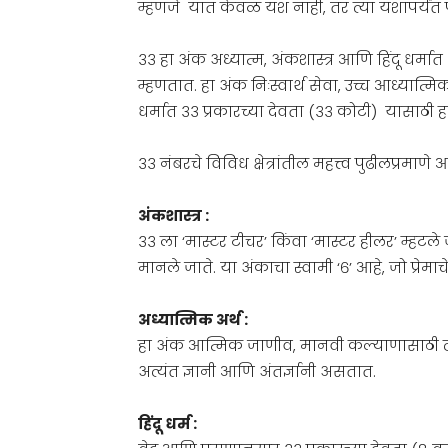
म्हणजे यात केवळ यश नाही, तर त्या यशापर्यंत 
३३ हा अंक अध्यात्म, अंकशास्त्र आणि हिंदू धर्मा
म्हणतात. हा अंक निःस्वार्थ सेवा, उच्च आध्यात्म
धर्मात ३३ प्रकारच्या देवता (३३ कोटी) यासाठ
३३ नंबरचे विविध क्षेत्रांतील महत्त्व पुढीलप्रमाणे 
अंकशास्त्र :
३३ ला ‘मास्टर टीचर’ किंवा ‘मास्टर हीलर’ म्हटले ज
मानले जाते. या अंकाचा स्वामी ‘६’ आहे, जो प्रेम
अध्यात्मिक अर्थ :
हा अंक आत्मिक जाणीव, मानवी कल्याणासाठी त्या
अत्यंत ज्ञानी आणि अंतर्ज्ञानी असतात.
हिंदू धर्म :