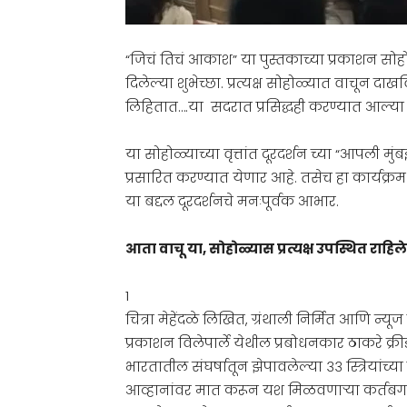
“जिचं तिचं आकाश” या पुस्तकाच्या प्रकाशन सो
दिलेल्या शुभेच्छा. प्रत्यक्ष सोहोळ्यात वाचून द
लिहितात….या सदरात प्रसिद्धही करण्यात आल्या
या सोहोळ्याच्या वृत्तांत दूरदर्शन च्या “आपली मुं
प्रसारित करण्यात येणार आहे. तसेच हा कार्यक्र
या बद्दल दूरदर्शनचे मनःपूर्वक आभार.
आता वाचू या, सोहोळ्यास प्रत्यक्ष उपस्थित राहिल
1
चित्रा मेहेंदळे लिखित, ग्रंथाली निर्मित आणि न्यू
प्रकाशन विलेपार्ले येथील प्रबोधनकार ठाकरे क्
भारतातील संघर्षातून झेपावलेल्या ३३ स्त्रियांच
आव्हानांवर मात करून यश मिळवणाऱ्या कर्तबगा