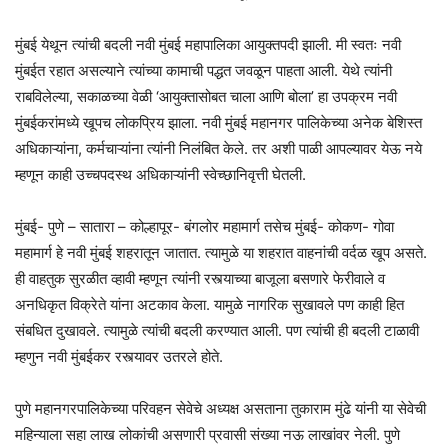
मुंबई येथून त्यांची बदली नवी मुंबई महापालिका आयुक्तपदी झाली. मी स्वतः नवी
मुंबईत रहात असल्याने त्यांच्या कामाची पद्धत जवळून पाहता आली. येथे त्यांनी
राबविलेल्या, सकाळच्या वेळी ‘आयुक्तासोबत चाला आणि बोला’ हा उपक्रम नवी
मुंबईकरांमध्ये खूपच लोकप्रिय झाला. नवी मुंबई महानगर पालिकेच्या अनेक बेशिस्त
अधिकाऱ्यांना, कर्मचाऱ्यांना त्यांनी निलंबित केले. तर अशी पाळी आपल्यावर येऊ नये
म्हणून काही उच्चपदस्थ अधिकाऱ्यांनी स्वेच्छानिवृत्ती घेतली.
मुंबई- पुणे – सातारा – कोल्हापूर- बंगलोर महामार्ग तसेच मुंबई- कोकण- गोवा
महामार्ग हे नवी मुंबई शहरातून जातात. त्यामुळे या शहरात वाहनांची वर्दळ खूप असते.
ही वाहतुक सुरळीत व्हावी म्हणून त्यांनी रस्त्याच्या बाजूला बसणारे फेरीवाले व
अनधिकृत विक्रेते यांना अटकाव केला. यामुळे नागरिक सुखावले पण काही हित
संबधित दुखावले. त्यामुळे त्यांची बदली करण्यात आली. पण त्यांची ही बदली टाळावी
म्हणुन नवी मुंबईकर रस्त्यावर उतरले होते.
पुणे महानगरपालिकेच्या परिवहन सेवेचे अध्यक्ष असताना तुकाराम मुंढे यांनी या सेवेची
महिन्याला सहा लाख लोकांची असणारी प्रवासी संख्या नऊ लाखांवर नेली. पुणे