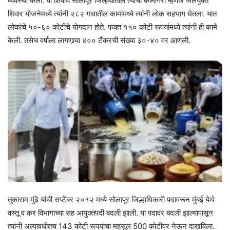
व्यवस्था केली. या शिवाय सोलापूर जिल्ह्य़ातील त्यांची कामगिरी म्हणजे जलयुक्त
शिवार योजनेमध्ये त्यांनी २८२ गावातील कामांमध्ये त्यांनी लोक सहभाग घेतला. यात
लोकांचे ५०-६० कोटींचे योगदान होते. फक्त १५० कोटी रूपयांमध्ये त्यांनी ही कामे
केली. तसेच वर्षाला लागणार्‍या ४०० टँकरची संख्या ३०-४० वर आणली.
तुकाराम मुंढे यांची सप्टेंबर २०१२ मध्ये सोलापूर जिल्हाधिकारी पदावरून मुंबई येथे
वस्तू व कर विभागाच्या सह आयुक्तपदी बदली झाली. या पदावर बदली झाल्यापासून
त्यांनी अल्पावधीतच 143 कोटी रूपयांचा महसूल 500 कोटीवर नेऊन दाखविला.