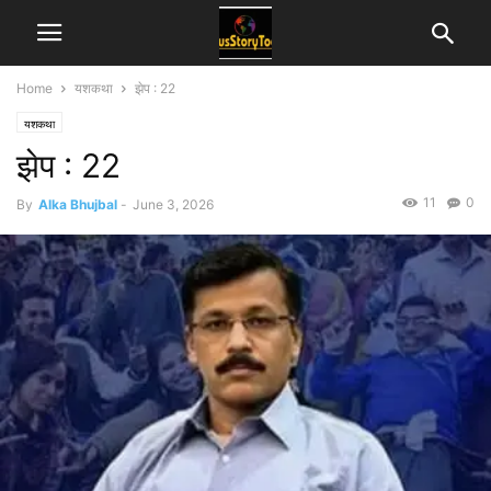
Home
यशकथा
झेप : 22
यशकथा
झेप : 22
11
0
By
Alka Bhujbal
-
June 3, 2026