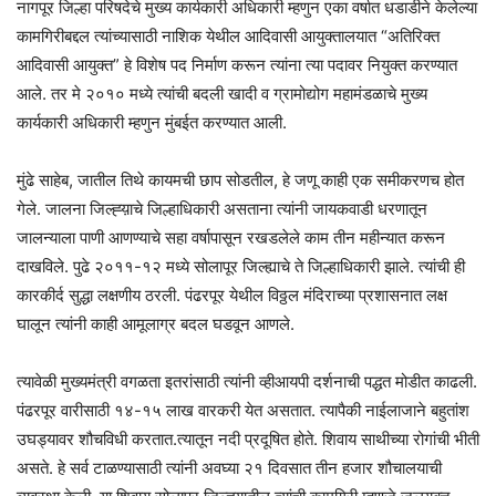
नागपूर जिल्हा परिषदेचे मुख्य कार्यकारी अधिकारी म्हणुन एका वर्षात धडाडीने केलेल्या
कामगिरीबद्दल त्यांच्यासाठी नाशिक येथील आदिवासी आयुक्तालयात “अतिरिक्त
आदिवासी आयुक्त” हे विशेष पद निर्माण करून त्यांना त्या पदावर नियुक्त करण्यात
आले. तर मे २०१० मध्ये त्यांची बदली खादी व ग्रामोद्योग महामंडळाचे मुख्य
कार्यकारी अधिकारी म्हणुन मुंबईत करण्यात आली.
मुंढे साहेब, जातील तिथे कायमची छाप सोडतील, हे जणू काही एक समीकरणच होत
गेले. जालना जिल्ह्य़ाचे जिल्हाधिकारी असताना त्यांनी जायकवाडी धरणातून
जालन्याला पाणी आणण्याचे सहा वर्षापासून रखडलेले काम तीन महीन्यात करून
दाखविले. पुढे २०११-१२ मध्ये सोलापूर जिल्ह्याचे ते जिल्हाधिकारी झाले. त्यांची ही
कारकीर्द सुद्धा लक्षणीय ठरली. पंढरपूर येथील विठ्ठल मंदिराच्या प्रशासनात लक्ष
घालून त्यांनी काही आमूलाग्र बदल घडवून आणले.
त्यावेळी मुख्यमंत्री वगळता इतरांसाठी त्यांनी व्हीआयपी दर्शनाची पद्धत मोडीत काढली.
पंढरपूर वारीसाठी १४-१५ लाख वारकरी येत असतात. त्यापैकी नाईलाजाने बहुतांश
उघड्यावर शौचविधी करतात.त्यातून नदी प्रदूषित होते. शिवाय साथीच्या रोगांची भीती
असते. हे सर्व टाळण्यासाठी त्यांनी अवघ्या २१ दिवसात तीन हजार शौचालयाची