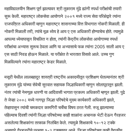
महाविद्यालयीन शिक्षण पूर्ण झाल्यावर श्री तुकाराम मुंढे ह्यांनी स्पर्धा परीक्षांची तयारी
सुरू केली. महाराष्ट्र लोकसेवा आयोगाने २००१ मध्ये राज्य सेवा परिक्षेद्वारे त्यांना
राजपत्रित अधिकारी म्हणुन महाराष्ट्र शासनाच्या वित्त विभागात नोकरी मिळाली. ही
नोकरी मिळाली तरी, त्यांचे मूळ ध्येय हे आय ए एस अधिकारी होण्याचेच होते. त्यामुळे
आपल्या ध्येयापासून विचलित न होता, त्यांनी केंद्रीय लोकसेवा आयोगाच्या स्पर्धा
परीक्षांचा अभ्यास सुरूच ठेवला आणि या अभ्यासाचे फळ त्यांना 2005 साली आय ए
एस साठी निवड होऊन मिळाले. या परीक्षेत ते भारतात विसावे आले. उच्च गुण
मिळविल्याने त्यांना महाराष्ट्र केडर मिळाले.
मसूरी येथील लालबहादूर शास्त्री राष्ट्रीय अकादमीतून प्रशिक्षण घेतल्यानंतर श्री
तुकाराम मुंढे यांच्या सेवेची सुरवात सहायक जिल्हाधिकारी म्हणुन सोलापूरातून झाली.
नंतर त्यांची नेमणूक धारणी या आदिवासी भागात प्रकल्प अधिकारी म्हणून झाली. पुढे
ते जेव्हा २००८ मध्ये नागपूर जिल्हा परिषदेचे मुख्य कार्यकारी अधिकारी झाले,
तेव्हापासुन त्यांची चमकदार कामगिरी चर्चेचा विषय ठरत गेली. रुजू झाल्याच्या
पहिल्याच दिवशी त्यांनी जिल्हा परिषदेच्या काही शाळांना अचानक भेटी देऊन गैरहजर
असलेल्या शिक्षकांना तत्काळ निलंबित केले. त्यामुळे शिक्षकाचे १०-१२ टक्के
असणारे गैरहजरीचे प्रमाण १-२ टक्क्यावर आले. जिल्हा परिषदेच्या काही वैद्यकीय