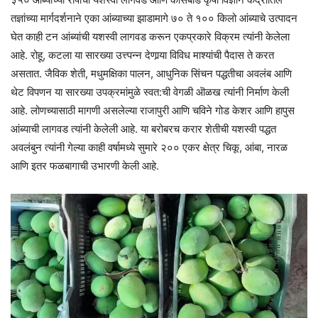
तज्ञांच्या मार्गदर्शनाने एका आंब्याच्या झाडामागे ७० ते १०० किलो आंब्याचे उत्पादन
घेत काही टन आंब्यांची यशस्वी लागवड करून एकप्रकारे विक्रम त्यांनी केलेला
आहे. रोहू, कटला या सारख्या उत्त्पन्न देणार्‍या विविध माश्यांची पैदास ते करत
असतात. जैविक शेती, मधुमक्षिका पालन, आधुनिक सिंचन पद्धतीचा अवलंब आणि
थेट विपणन या सारख्या उपक्रमांमुळे स्वत:ची वेगळी ऒळख त्यांनी निर्माण केली
आहे. लोणच्यासाठी मागणी असलेल्या राजापुरी आणि चविने गोड केशर आणि हापुस
आंब्याची लागवड त्यांनी केलेली आहे. या बरोबरच करार शेतीची यशस्वी पद्धत
अवलंबुन त्यांनी गेल्या काही वर्षामध्ये सुमारे २०० एकर क्षेत्र चिकू, आंबा, नारळ
आणि इतर फळबागाची उभारणी केली आहे.