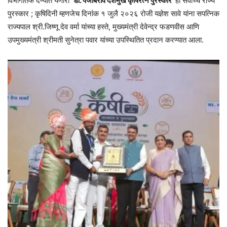
विभागातर्फे देण्यात येणारा
‘डॉ. पंजाबराव देशमुख कृषिरत्न पुरस्कार
’ हा सर्वोच्च राज्य
पुरस्कार ; कृषिदिनी म्हणजेच दिनांक १ जुलै २०२६ रोजी यज्ञेश सावे यांना सपत्निक
राज्यपाल श्री.जिष्णू देव वर्मा यांच्या हस्ते, मुख्यमंत्री देवेन्द्र फडणवीस आणि
उपमुख्यमंत्री श्रीमती सुनेत्रा पवार यांच्या उपस्थितित प्रदान करण्यात आला.