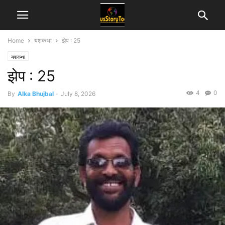
Home
यशकथा
झेप : 25
यशकथा
झेप : 25
4
0
By
Alka Bhujbal
-
July 8, 2026