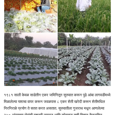
१९८१ साली केवळ साडेतीन एकर जमिनितून सुरुवात करून पुढे आंबा लागवडीमध्ये
मिळालेल्या यशाचा वापर करून जवळपास ८ एकर शेती खरेदी करून शेतीमधिल
निरनिराळे प्रयोग ते सतत करत असतात. सुरुवातीला गुजराथ मधून आणलेल्या
३५० आंब्याच्या रोपांची यशस्वी लागवड आणि कोसबाड कृषी विज्ञान केंद्रातिल