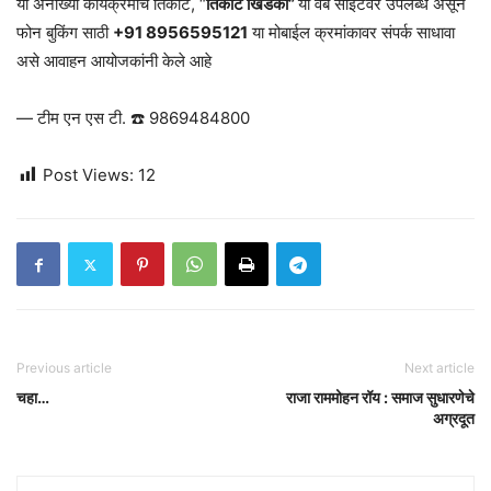
या अनोख्या कार्यक्रमाचे तिकीट, “
तिकीट खिडकी”
या वेब साईटवर उपलब्ध असून
फोन बुकिंग साठी
+91 8956595121
या मोबाईल क्रमांकावर संपर्क साधावा
असे आवाहन आयोजकांनी केले आहे
— टीम एन एस टी. ☎️ 9869484800
Post Views:
12
Previous article
Next article
चहा…
राजा राममोहन रॉय : समाज सुधारणेचे
अग्रदूत