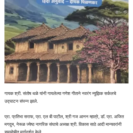
गायक श्री. संतोष थळे यांनी गायलेल्या गणेश गीताने नवरंग म्युझिक सर्कलचे
उद्घाटन संपन्न झाले.
प्रा. प्रतिभा सराफ, प्रा. एल बी पाटील, श्री गज आनन म्हात्रे, डाॅ. प्रा. अजित
मगदुम, नेरूळ ज्येष्ठ नागरिक संघाचे अध्यक्ष श्री. विकास साठे आदी मान्यवरांनी
समयोचीत मार्गदर्शन केले.