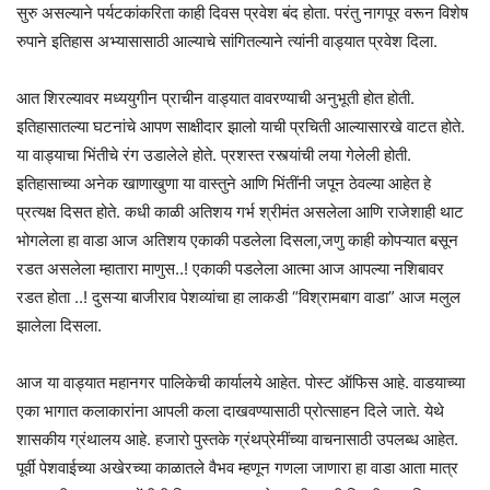
सुरु असल्याने पर्यटकांकरिता काही दिवस प्रवेश बंद होता. परंतु नागपूर वरून विशेष
रुपाने इतिहास अभ्यासासाठी आल्याचे सांगितल्याने त्यांनी वाड्यात प्रवेश दिला.
आत शिरल्यावर मध्ययुगीन प्राचीन वाड्यात वावरण्याची अनुभूती होत होती.
इतिहासातल्या घटनांचे आपण साक्षीदार झालो याची प्रचिती आल्यासारखे वाटत होते.
या वाड्याचा भिंतीचे रंग उडालेले होते. प्रशस्त रस्त्यांची लया गेलेली होती.
इतिहासाच्या अनेक खाणाखुणा या वास्तुने आणि भिंतींनी जपून ठेवल्या आहेत हे
प्रत्यक्ष दिसत होते. कधी काळी अतिशय गर्भ श्रीमंत असलेला आणि राजेशाही थाट
भोगलेला हा वाडा आज अतिशय एकाकी पडलेला दिसला,जणु काही कोपऱ्यात बसून
रडत असलेला म्हातारा माणुस..! एकाकी पडलेला आत्मा आज आपल्या नशिबावर
रडत होता ..! दुसऱ्या बाजीराव पेशव्यांचा हा लाकडी “विश्रामबाग वाडा” आज मलुल
झालेला दिसला.
आज या वाड्यात महानगर पालिकेची कार्यालये आहेत. पोस्ट ऑफिस आहे. वाडयाच्या
एका भागात कलाकारांना आपली कला दाखवण्यासाठी प्रोत्साहन दिले जाते. येथे
शासकीय ग्रंथालय आहे. हजारो पुस्तके ग्रंथप्रेमींच्या वाचनासाठी उपलब्ध आहेत.
पूर्वी पेशवाईच्या अखेरच्या काळातले वैभव म्हणून गणला जाणारा हा वाडा आता मात्र