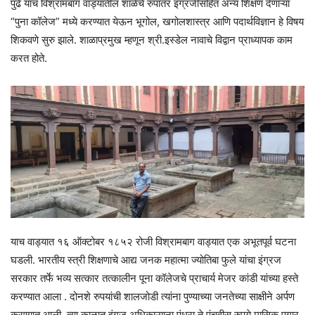
पुढे याच विश्रामबाग वाड्यातील शाळेचे रुपांतर इंग्रजीसहित अन्य शिक्षण देणाऱ्या
“पुना कॉलेज” मध्ये करण्यात येऊन भूगोल, खगोलशास्त्र आणि पदार्थविज्ञान हे विषय
शिकवणे सुरु झाले. शाळाप्रमुख म्हणून श्री.इस्डेल नावाचे विद्वान प्राध्यापक काम
करत होते.
याच वाड्यात १६ ऑक्टोबर १८५२ रोजी विश्रामबाग वाड्यात एक अभूतपूर्व घटना
घडली. भारतीय स्त्री शिक्षणाचे आद्य जनक महात्मा ज्योतिबा फुले यांचा इंग्रज
सरकार तर्फे भव्य सत्कार तत्कालीन पूना कॉलेजचे प्राचार्य मेजर कांडी यांच्या हस्ते
करण्यात आला . दोनशे रुपयांची शालजोडी त्यांना पुण्याच्या जनतेच्या साक्षीने अर्पण
करण्यात आली. त्या काळात इंगज अधिकाऱ्याना पंधरा ते पंचवीस रुपये मासिक पगार