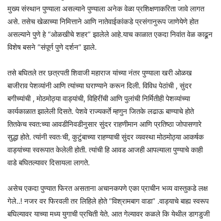
मुख्य संस्थान पुण्याला असल्याने पुण्याला अनेक वेळा प्रशिक्षणाकरिता जावे लागत
असे. तसेच खेळाच्या निमित्ताने आणि नातेवाईकांकडे प्रसंगानुरूप जाणेयेणे होत
असल्याने पुणे हे “ओळखीचे शहर” झालेले आहे.याच काळात एकदा निवांत वेळ काढून
विशेष बसने “संपूर्ण पुणे दर्शन” झाले.
तसे बघितले तर छत्रपती शिवाजी महाराज यांच्या नंतर पुण्याला खरी ओळख
बाजीराव पेशव्यांनी आणि त्यांच्या घराण्याने करून दिली. विविध पेठांची , सुंदर
बगीच्यांची , मोठमोठ्या वाड्यांची, विहिरींची आणि पुलांची निर्मितीही पेशव्यांच्या
कार्यकाळात झालेली दिसते. पेशवे राज्यकर्ते म्हणुन जितके लढाऊ बाण्याचे होते
तितकेच स्वत:च्या आवडीनिवडीनुसार सुंदर राहणीमान आणि प्रतिष्ठा जोपासणारे
सुद्धा होते. त्यांनी स्वतःची, कुटुंबाच्या राहण्याची सुंदर व्यवस्था मोठमोठ्या आकर्षक
वाड्यांच्या स्वरूपात केलेली होती. त्यांची हि आवड आजही आपल्याला पुण्याचे काही
वाडे बघितल्यावर दिसायला लागते.
असेच एकदा पुण्यात फिरत असताना अचानकपणे एका प्राचीन भव्य वास्तुकडे लक्ष
गेले..! नजर वर फिरवली तर लिहिले होते “विश्रामबाग वाडा” .वाड्याचे बाह्य स्वरूप
बघिल्यावर याच्या मध्य युगाची प्रचिती येते. आत गेल्यावर कळले कि येथील डागडुजी