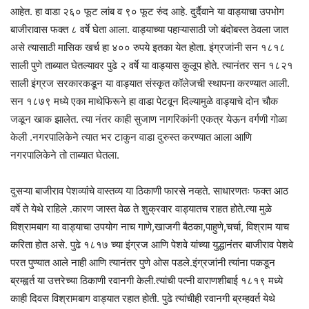
आहेत. हा वाडा २६० फूट लांब व ९० फूट रुंद आहे. दुर्दैवाने या वाड्याचा उपभोग
बाजीरावास फक्त ८ वर्षे घेता आला. वाड्याच्या पहाऱ्यासाठी जो बंदोबस्त ठेवला जात
असे त्यासाठी मासिक खर्च हा ४०० रुपये इतका येत होता. इंग्रजांनी सन १८१८
साली पुणे ताब्यात घेतल्यावर पुढे २ वर्षे या वाड्यास कुलूप होते. त्यानंतर सन १८२१
साली इंग्रज सरकारकडून या वाड्यात संस्कृत कॉलेजची स्थापना करण्यात आली.
सन १८७९ मध्ये एका माथेफिरूने हा वाडा पेटवून दिल्यामुळे वाड्याचे दोन चौक
जळून खाक झालेत. त्या नंतर काही सुजाण नागरिकांनी एकत्र येऊन वर्गणी गोळा
केली .नगरपालिकेने त्यात भर टाकुन वाडा दुरुस्त करण्यात आला आणि
नगरपालिकेने तो ताब्यात घेतला.
दुसऱ्या बाजीराव पेशव्यांचे वास्तव्य या ठिकाणी फारसे नव्हते. साधारणतः फक्त आठ
वर्षे ते येथे राहिले .कारण जास्त वेळ ते शुक्रवार वाड्यातच राहत होते.त्या मुळे
विश्रामबाग या वाड्याचा उपयोग नाच गाणे,खाजगी बैठका,पाहुणे,चर्चा, विश्राम याच
करिता होत असे. पुढे १८१७ च्या इंग्रज आणि पेशवे यांच्या युद्धानंतर बाजीराव पेशवे
परत पुण्यात आले नाही आणि त्यानंतर पुणे ओस पडले.इंग्रजांनी त्यांना पकडून
ब्रम्ह्वर्त या उत्तरेच्या ठिकाणी रवानगी केली.त्यांची पत्नी वाराणशीबाई १८१९ मध्ये
काही दिवस विश्रामबाग वाड्यात रहात होती. पुढे त्यांचीही रवानगी ब्रम्हवर्त येथे