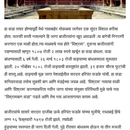
हा वाडा तयार होण्यापूर्वी येथे गावाबाहेर मोकळ्या जागेवर एक सुंदर विशाल बगीचा
होता. फारशी वस्ती नसल्याने हि जागा बाजीरावांना खूप आवडली .या बागेची निगराणी
करणारा एक माळी होता.त्या माळ्याचे नाव होते “विश्राम”. दुसऱ्या बाजीरावांनी
राहण्यासाठी म्हणून १८०७ रोजी २ लाख रुपये खर्चून हा वाडा बांधला. वाडा
बांधण्यासाठी ६ वर्ष गेली. २६ मार्च १८०३ रोजी वाड्याच्या बांधकामाला सुरूवात
झाली. २० नोव्हेंबर १८०८ रोजी वाड्याची वास्तूशांत झाली. ३९ हजार चौरस फुटांची
ही वास्तू आहे. वाड्याची मूळ जागा पेशवाईतील सरदार हरिपंत फडके यांची. हा वाडा
शनिवारवाडा तसेच तुळशी बाग आणि मंडईच्या जवळ आहे. ‘विश्राम’ नावाचा माळी
आणि ‘विश्राम’ करण्याकरिता नवीन जागा यांच्या संयुक्त परिस्थिती मुळे याचे नाव
”विश्रामबाग वाडा” पडले आणि तेच नाव आजतागायत कायम आहे.
बाजीरावांचे सासरे सरदार दाजीबा ऊर्फ हरिपंत फडके यांच्या मुलीचे; राधाबाई हिचे
लग्न १६ फेब्रुवारी १७९७ रोजी झाले. त्यावेळी
हुंड्याच्या स्वरुपात ही जागा दिली गेली. पुढे रीतसर बांधकाम होऊन या तीन मजली