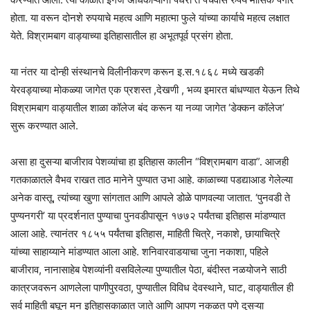
होता. या वरून दोनशे रुपयाचे महत्व आणि महात्मा फुले यांच्या कार्याचे महत्व लक्षात
येते. विश्रामबाग वाड्याच्या इतिहासातील हा अभूतपूर्व प्रसंग होता.
या नंतर या दोन्ही संस्थानचे विलीनीकरण करून इ.स.१८६८ मध्ये खडकी
येरवड्याच्या मोकळ्या जागेत एक प्रशस्त ,देखणी , भव्य इमारत बांधण्यात येऊन तिथे
विश्रामबाग वाड्यातील शाळा कॉलेज बंद करून या नव्या जागेत ‘डेक्कन कॉलेज’
सुरू करण्यात आले.
असा हा दुसऱ्या बाजीराव पेशव्यांचा हा इतिहास कालीन “विश्रामबाग वाडा”. आजही
गतकाळातले वैभव राखत ताठ मानेने पुण्यात उभा आहे. काळाच्या पडद्याआड गेलेल्या
अनेक वास्तू, त्यांच्या खुणा सांगतात आणि आपले डोळे पाणवल्या जातात. ‘पुनवडी ते
पुण्यनगरी’ या प्रदर्शनात पुण्याचा पुनवडीपासून १७७२ पर्यंतचा इतिहास मांडण्यात
आला आहे. त्यानंतर १८५५ पर्यंतचा इतिहास, माहिती चित्रे, नकाशे, छायाचित्रे
यांच्या साहाय्याने मांडण्यात आला आहे. शनिवारवाडयाचा जुना नकाशा, पहिले
बाजीराव, नानासाहेब पेशव्यांनी वसविलेल्या पुण्यातील पेठा, बंदीस्त नळयोजने साठी
कात्रजवरून आणलेला पाणीपुरवठा, पुण्यातील विविध देवस्थाने, घाट, वाड्यातील ही
सर्व माहिती बघून मन इतिहासकाळात जाते आणि आपण नकळत पणे दुसऱ्या