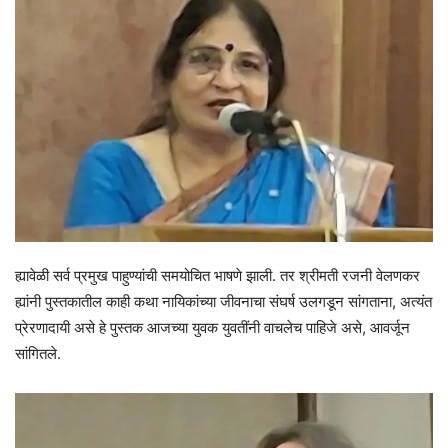
ह्यावेळी सर्व प्रमुख पाहुण्यांची समयोचित भाषणे झाली. तर श्रीमती रजनी वेलणकर
ह्यांनी पुस्तकातील काही कथा नायिकांच्या जीवनाचा संघर्ष उलगडून सांगताना, अत्यंत
प्रेरणादायी असे हे पुस्तक आजच्या युवक युवतींनी वाचलेच पाहिजे असे, आवर्जून
सांगितले.