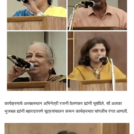
कार्यक्रमाचे अध्यक्षस्थान अभिनेत्री रजनी वेलणकर ह्यांनी भूषविले. सौ अलका
भुजबळ ह्यांनी बहारदारपणे सूत्रसंचालन करून कार्यक्रमात चांगलीच रंगत आणली.