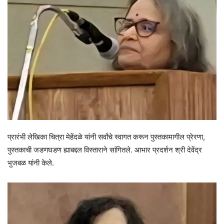
प्रारंभी लेखिका चित्रा मेहेंदळे यांनी सर्वांचे स्वागत करून पुस्तकामागील प्रेरणा,
पुस्तकाची जडणघडण ह्याबद्दल विस्ताराने सांगितले. आभार प्रदर्शन श्री देवेंद्र
भुजबळ यांनी केले.