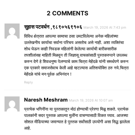
2 COMMENTS
सुहास पटवर्धन ,९८९०५६९१०६
March 19, 2026 At 7:43 pm
विविध क्षेत्रात आपल्या कामाचा ठसा उमटविलेल्या अनेक महिलांच्या
उल्लेखनीय कार्याचा सर्वाना परिचय असतोच असे नाही. अशा व्यक्तिंचा
शोध घेऊन काही निवडक महिलांनी केलेल्या कार्याची बारीकसारीक
तपशीलांसह माहिती मिळवून ती जिज्ञासू वाचकांसाठी पुस्तकरुपाने उपलब्ध
करुन देणे हे शिवधनुष्य पेलण्याचे काम चित्रा मेहेंदळे यांनी समर्थपणे करुन
एक प्रकारे समाजसेवाच केली आहे म्हटल्यास अतिशयोक्ति ठरु नये.चित्रा
मेहेंदळे यांचे मनःपूर्वक अभिनंदन !
Reply
Naresh Meshram
March 19, 2026 At 10:07 am
प्रत्येक भगिनींना या पुस्तकातून मोठं होण्याची प्रेरणा मिळू शकते. प्रत्येक
पालकांनी सदर पुस्तक आपल्या मुलींना वाचण्यासाठी विकत घ्याव. आजच्या
सोशल मीडियाच्या जमान्यात हे पुस्तक सर्वांसाठी उपयोगी असा सिद्ध झालेला
आहे.