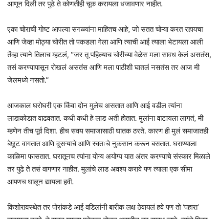
आणून दिली तर पुढे ते कोणतीही चूक करायला धजावणार नाहीत.
एका चोराची गोष्ट आपल्या सगळ्यांना माहितच आहे, जो सतत चोऱ्या करत रहायचा
आणि जेव्हा मोठ्या चोरीत तो पकडला गेला आणि त्याची आई त्याला भेटायला आली
तेंव्हा त्याने तिलाच म्हटलं, “जर तू‌ पहिल्याच चोरीच्या वेळेस मला सावध केलं असतंस,
तसं करण्यापासून रोखलं असतंस आणि मला पाठीशी घातलं नसतंस तर आज मी
जेलमध्ये नसतो.”
आजकाल घरोघरी एक किंवा दोन मुलेच असतात आणि आई वडील त्यांना
लाडाकोडात वाढवतात. कधी कधी हे लाड अती होतात. मुलांना वाटायला लागतं, मी
म्हणेन तीच पूर्व दिशा. हीच सवय समाजासाठी घातक ठरते. कारण‌ ही मुलं समाजातही
बेछूट वागतात आणि दुसऱ्याचे आणि स्वतःचे नुकसान करून बसतात. घराण्याला
काळिमा‌ फासतात. घरातूनच त्यांना योग्य अयोग्य यात अंतर करण्याचे संस्कार मिळाले
तर पुढे ते तसं वागणार नाहीत. मुलांचे लाड अवश्य करावे पण त्याला एक सीमा
आपणच घालून द्यायला हवी.
किशोरावस्थेत तर पोरांकडे आई वडिलांनी बारीक लक्ष ठेवायलं हवे पण तो ‘पहारा’