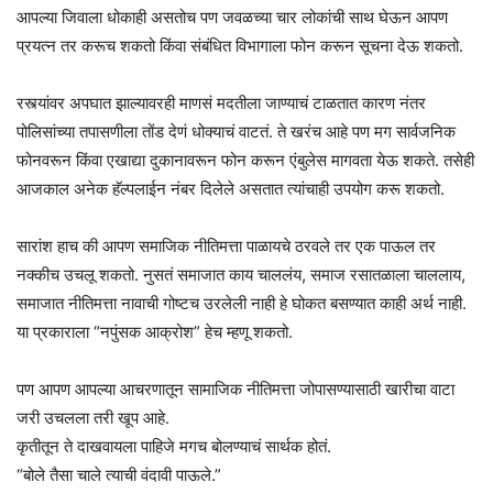
आपल्या जिवाला धोकाही असतोच पण जवळच्या चार लोकांची साथ घेऊन आपण
प्रयत्न तर करूच शकतो किंवा संबंधित विभागाला फोन करून सूचना देऊ शकतो.
रस्त्यांवर अपघात झाल्यावरही माणसं मदतीला जाण्याचं टाळतात कारण नंतर
पोलिसांच्या तपासणीला तोंड देणं धोक्याचं वाटतं. ते खरंच आहे पण मग सार्वजनिक
फोनवरून किंवा एखाद्या दुकानावरून फोन करून एंबुलेस मागवता येऊ शकते. तसेही
आजकाल अनेक हॅल्पलाईन नंबर दिलेले असतात त्यांचाही उपयोग करू शकतो.
सारांश‌ हाच की आपण समाजिक नीतिमत्ता पाळायचे ठरवले तर एक पाऊल तर
नक्कीच उचलू शकतो. नुसतं समाजात काय चाललंय, समाज रसातळाला चाललाय,
समाजात नीतिमत्ता नावाची गोष्टच उरलेली नाही हे घोकत बसण्यात काही अर्थ नाही.
या प्रकाराला “नपुंसक आक्रोश” हेच म्हणू शकतो.
पण आपण आपल्या आचरणातून सामाजिक नीतिमत्ता जोपासण्यासाठी खारीचा वाटा
जरी उचलला तरी खूप आहे.
कृतीतून ते दाखवायला पाहिजे मगच बोलण्याचं सार्थक होतं.
“बोले तैसा चाले त्याची वंदावी पाऊले.”