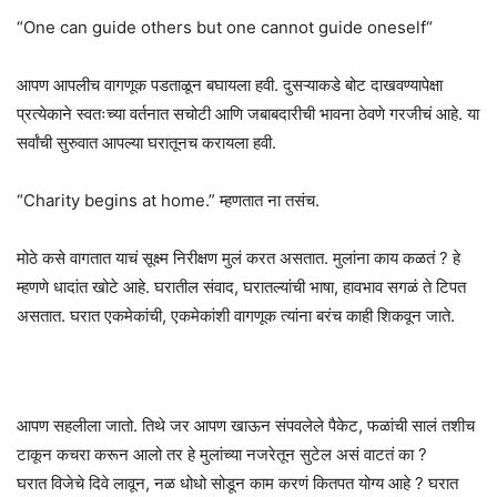
“One can guide others but one cannot guide oneself“
आपण आपलीच वागणूक पडताळून बघायला हवी. दुसऱ्याकडे बोट दाखवण्यापेक्षा
प्रत्येकाने स्वतःच्या वर्तनात सचोटी आणि जबाबदारीची भावना ठेवणे गरजीचं आहे. या
सर्वांची सुरुवात आपल्या घरातूनच करायला हवी.
“Charity begins at home.” म्हणतात ना तसंच.
मोठे कसे वागतात याचं सूक्ष्म निरीक्षण मुलं करत असतात. मुलांना काय कळतं ? हे
म्हणणे धादांत खोटे आहे. घरातील संवाद, घरातल्यांची भाषा, हावभाव सगळं ते टिपत
असतात. घरात एकमेकांची, एकमेकांशी वागणूक त्यांना बरंच काही शिकवून जाते.
आपण सहलीला जातो. तिथे जर आपण खाऊन संपवलेले पैकेट, फळांची सालं तशीच
टाकून कचरा करून आलो तर‌ हे मुलांच्या नजरेतून सुटेल असं वाटतं का ?
घरात विजेचे दिवे लावून, नळ धोधो‌ सोडून काम करणं कितपत योग्य आहे ? घरात