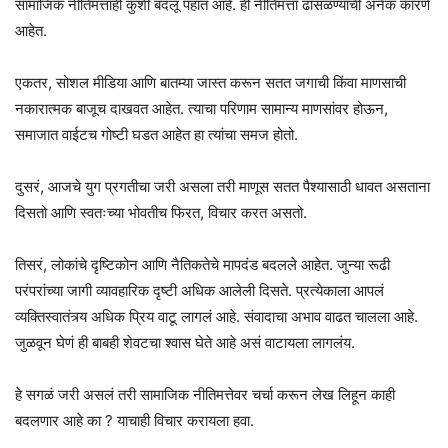
सामाजिक नीतिमत्ताही कुशी बदलू पहात आहे. ही नीतिमत्ता ढासळण्याची अनेक कारणे
आहेत.
एकतर, सोशल मीडिया आणि बातम्या जास्त करून सतत जगाची किंवा माणसाची
नकारात्मक बाजूच दाखवत आहेत. त्याचा परिणाम सामान्य माणसांवर होऊन,
समाजात वाईटच गोष्टी घडत आहेत हा त्यांचा समज होतो.
दुसरं, आजचे युग प्रगतीचा जरी असला तरी माणूस सतत पैश्यासाठी धावत असताना
दिसतो आणि स्वतःच्या भोवतीच फिरत, विचार करत असतो.
तिसरं, लोकांचे दृष्टिकोन आणि नैतिकतेचे मापदंड बदलले आहेत. जुन्या रूढी
परंपरांच्या जागी व्यावहारिक दृष्टी अधिक आलेली दिसते. प्रत्येकाला आपलं
व्यक्तिस्वातंत्र्य अधिक प्रिय वाटू लागलं आहे. संवादाचा अभाव वाढत चालला आहे.
जुळवून घेणं ही बाबही शेवटचा श्वास घेते आहे असं वाटायला लागलंय.
हे सगळं जरी असलं तरी सामाजिक नीतिमत्तेवर चर्चा करून लेख लिहून काही
बदलणार आहे का ? याचाही विचार करायला हवा.