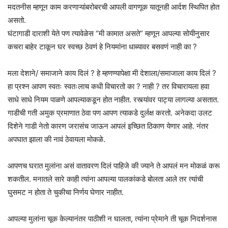
मदतनीस म्हणून काम करणाऱ्यांबरोबरची आपली वागणूक यातून‌ही आर्दश स्थिपित होत
असतो.
घंटागाडी दाराशी येते पण त्यावेळेस “मी कामात असते” म्हणून आपल्या सोयीनुसार
कचरा बाहेर टाकून घर स्वच्छ ठेवणं हे नियमांना धाब्यावर बसवणं नाही का ?
मला देशाने/ समाजाने काय दिलं ? हे म्हणण्यापेक्षा मी देशाला/समाजाला काय दिलं‌ ?
हा प्रश्न आपण स्वतः स्वतःलाच कधी विचारतो का ? नाही ? तर विचारायला हवा
साधे साधे नियम पाळणे‌ आपल्याकडून होत नाहीत. रस्त्यांवर पाट्या लागल्या असतात.
गाडीची गती अमुक प्रमाणात ठेवा पण आपण त्याकडे दुर्लक्ष करतो. अनेकदा उलट
दिशेने गाडी नेतो कारण जरासंच जाऊन आपलं इच्छित ठिकाण येणार आहे. नंतर
अपघात झाला की नावं ठेवायला मोकळे.
आपणच घरात मुलांना असं वातावरण दिलं पाहिजे की ज्याने ते आपलं मन मोकळं करू
शकतील. मनातले सारे काही त्यांना आपल्या पालकांकडे बोलता आले तर त्यांची
घुसमट न‌ होता ते चुकीचा निर्णय घेणार नाहीत.
आपल्या मुलांना चूक केल्यानंतर पाठीशी न घालता, त्यांना प्रेमाने ती चूक निदर्शनास