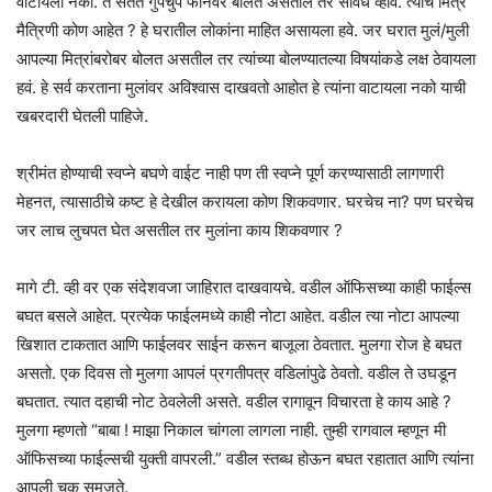
वाटायला नको. ते सतत गुपचुप फोनवर बोलत असतील तर सावध व्हावे. त्यांचे मित्र
मैत्रिणी कोण आहेत ? हे घरातील लोकांना माहित असायला हवे. जर घरात मुलं/मुली
आपल्या मित्रांबरोबर बोलत असतील तर त्यांच्या बोलण्यातल्या विषयांकडे लक्ष ठेवायला
हवं. हे सर्व करताना मुलांवर अविश्वास दाखवतो आहोत हे त्यांना वाटायला नको याची
खबरदारी घेतली पाहिजे.
श्रीमंत होण्याची स्वप्ने बघणे वाईट नाही पण ती स्वप्ने पूर्ण करण्यासाठी लागणारी
मेहनत, त्यासाठीचे कष्ट हे देखील करायला कोण शिकवणार. घरचेच ना? पण घरचेच
जर लाच लुचपत घेत असतील तर मुलांना काय शिकवणार ?
मागे टी. व्ही वर एक संदेशवजा जाहिरात दाखवायचे. वडील ऑफिसच्या काही फाईल्स
बघत‌ बसले आहेत. प्रत्येक फाईलमध्ये काही नोटा आहेत. वडील त्या नोटा आपल्या
खिशात टाकतात आणि फाईलवर साईन करून बाजूला ठेवतात. मुलगा रोज हे बघत
असतो. एक दिवस तो मुलगा आपलं प्रगतीपत्र वडिलांपुढे ठेवतो. वडील ते उघडून
बघतात‌. त्यात दहाची नोट ठेवलेली असते. वडील रागावून विचारता हे काय आहे ?
मुलगा म्हणतो “बाबा ! माझा निकाल चांगला लागला नाही. तुम्ही रागवाल म्हणून मी
ऑफिसच्या फाईल्सची युक्ती वापरली.” वडील स्तब्ध होऊन बघत रहातात आणि त्यांना
आपली‌ चूक समजते.