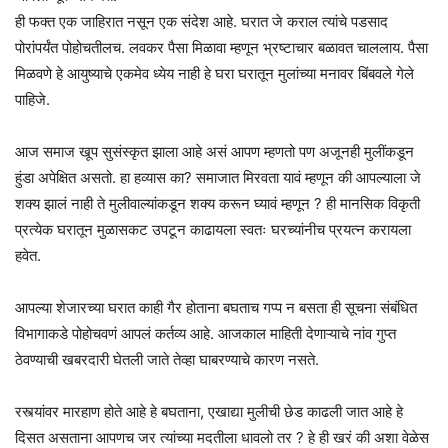
ही फक्त एक जाहिरात नसून एक संदेश आहे. घरात जे कराल त्यांचे पडसाद
पोरांपर्यंत पोहोचतीलच. लवकर पैसा मिळावा म्हणून भ्रष्टाचार बळावत चाललाय. पैसा
मिळवणे हे आयुष्याचे एकमेव ध्येय नाही हे घरा घरातून मुलांच्या मनावर बिंबवले गेले
पाहिजे.
आज समाज खूप सुसंस्कृत झाला आहे असं आपण म्हणतो पण अजूनही मुलींकडून
हुंडा अपेक्षित असतो. हा हव्यास का? समाजात मिरवता यावं म्हणून की आपल्याला जे
शक्य झालं नाही ते मुलीवाल्यांकडून शक्य करून घ्यावं म्हणून ? ही मानसिक विकृती
प्रत्येक घरातून मुळासकट उपटून काढायला स्वतः घरच्यांनीच प्रयत्न करायला
हवेत.
आपल्या शेजारच्या घरात काही गैर होताना बघताच गप्प न बसता ही सूचना संबंधित
विभागाकडे पोहोचवणं आपलं कर्तव्य आहे. आजकाल माहिती देणाऱ्याचे नांव गुप्त
ठेवण्याची खबरदारी घेतली जाते तेव्हा घाबरण्याचे कारण नसते.
रस्त्यांवर मारहाण होते आहे हे बघताना, एखाद्या मुलीची छेड काढली जात आहे हे
दिसत असताना आपणच जर त्यांच्या मदतीला धावलो तर ? हे ही खरं की अशा वेळेस