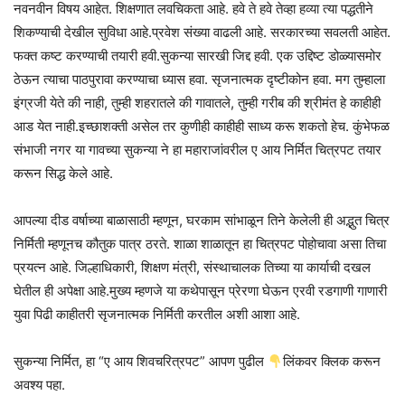
नवनवीन विषय आहेत. शिक्षणात लवचिकता आहे. हवे ते हवे तेव्हा हव्या त्या पद्धतीने
शिकण्याची देखील सुविधा आहे.प्रवेश संख्या वाढली आहे. सरकारच्या सवलती आहेत.
फक्त कष्ट करण्याची तयारी हवी.सुकन्या सारखी जिद्द हवी. एक उद्दिष्ट डोळ्यासमोर
ठेऊन त्याचा पाठपुरावा करण्याचा ध्यास हवा. सृजनात्मक दृष्टीकोन हवा. मग तुम्हाला
इंग्रजी येते की नाही, तुम्ही शहरातले की गावातले, तुम्ही गरीब की श्रीमंत हे काहीही
आड येत नाही.इच्छाशक्ती असेल तर कुणीही काहीही साध्य करू शकतो हेच. कुंभेफळ
संभाजी नगर या गावच्या सुकन्या ने हा महाराजांवरील ए आय निर्मित चित्रपट तयार
करून सिद्ध केले आहे.
आपल्या दीड वर्षाच्या बाळासाठी म्हणून, घरकाम सांभाळून तिने केलेली ही अद्भुत चित्र
निर्मिती म्हणूनच कौतुक पात्र ठरते. शाळा शाळातून हा चित्रपट पोहोचावा असा तिचा
प्रयत्न आहे. जिल्हाधिकारी, शिक्षण मंत्री, संस्थाचालक तिच्या या कार्याची दखल
घेतील ही अपेक्षा आहे.मुख्य म्हणजे या कथेपासून प्रेरणा घेऊन एरवी रडगाणी गाणारी
युवा पिढी काहीतरी सृजनात्मक निर्मिती करतील अशी आशा आहे.
सुकन्या निर्मित, हा “ए आय शिवचरित्रपट” आपण पुढील
लिंकवर क्लिक करून
अवश्य पहा.