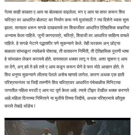
गेल्या काही काळात ए आय चा बोलबाला वाढलेला. मग ए आय चा वापर करून शिव
चरित्रा वर आधारित बोलपट का निर्माण करू नये मुलांसाठी ? त्या दिशेने ध्यास सुरू
झाला. सत्याला धरून सगळे दाखवायचे तर शिवाजीवर आधारित ऐतिहासिक बखरीचा
अभ्यास केला पाहिजे. जुनी कागदपत्रे, चरित्रे, शिवाजी वर आधारित साहित्य वाचले
पाहिजे. हे सगळे नेटाने पद्धतशीर पणे सुकन्याने केले. तेही घरकाम अन् छोट्या
बाळाला सांभाळून! त्यावेळचे पोशाख, ती वातावरण निर्मिती, ती ऐतिहासिक पुराणी भाषा
हे सांभाळत लेखन करायचे होते. वास्तवाला धक्का लागू न देता. अशा सूचना ए आय
ला देणे, अन् हवे ते हवे तसे ए आय कडून करून घेणे हे फार मोठे आव्हान होते. ते
शिव धनुष्य सुकन्याने लीलया पेलले असेच म्हणावे लागेल. कारण अथक एक हाती
परिश्रमानंतर या जिद्दी तरुणीने शिव चरित्रावर आधारित पंचेचाळीस मिनिटाचा
जगातील पहिला मराठी ए आय पट पूर्ण केला आहे. त्याचे टीझर देखील थक्क करणारे
आहे.महिला दिनाच्या निमित्ताने या मुलीचे तिच्या जिद्दीचे, अथक परिश्रमाचे कौतुक
करावे तेव्हढे थोडेच !