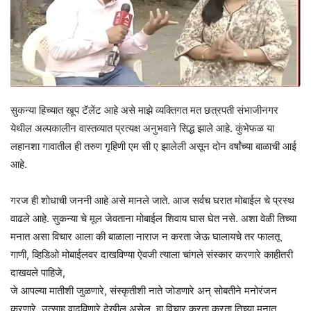
सुकन्या हिच्यात खूप टॅलेंट आहे असे माझे व्यक्तिगत मत छत्रपती संभाजीनगर
येथील अल्पकालीन वास्तव्यात प्रत्यक्ष अनुभवाने सिद्ध झाले आहे. कुंभेफळ या
लहानशा गावातील ही तरुण गृहिणी एम सी ए झालेली असून दोन वर्षांच्या बाळाची आई
आहे.
गरज ही शोधाची जननी आहे असे मानले जाते. आज सर्वच घरात मोबाईल चे प्रस्थ
वाढले आहे. सुकन्या चे मूल जेवताना मोबाईल शिवाय घास घेत नसे. अशा वेळी तिच्या
मनात असा विचार आला की बाळाला नाराज न करता जेऊ घालायचे तर फालतू
गाणी, व्हिडिओ मोबाईलवर दाखविण्या ऐवजी त्याला चांगले संस्कार करणारे काहीतरी
दाखवले पाहिजे,
जे आपल्या मातीशी जुळणारे, संस्कृतीशी नाते जोडणारे अन् सोबतीने मनोरंजन
करणारे, उत्साह वाढविणारे देखील असेल. हा विचार करता करता तिच्या मनात