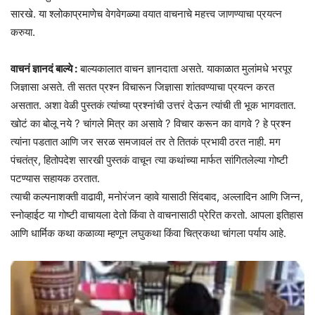
सारखे. या श्लोकाप्रमाणेच वेगवेगळ्या वयात वाचनाचे महत्त्व जाणण्याचा प्रयत्न
करुया.
वाचनं ज्ञानदं बाल्ये :
बाल्यकालात वाचन ज्ञानदाता असते. याकाळात मुलांमधे भरपूर
जिज्ञासा असते. ती सतत प्रश्न विचारून जिज्ञासा शांतवण्याचा प्रयत्न करत
असतात. अशा वेळी पुस्तकं त्यांच्या प्रश्नांची उत्तरं देऊन त्यांची ती भूक भागवतात.
खोटं का बोलू नये ? चांगले मित्र का असावे ? विचार करून का वागवे ? हे प्रश्न
त्यांना पडतात आणि जर सरळ समजावलं तर ते तितकं प्रभावी ठरत नाही. मग
पंचतंत्र, हितोपदेश सारखी पुस्तकं वाचून त्या कथांच्या मार्फत सांगितलेल्या गोष्टी
पटण्यास सहायक ठरतात.
त्याची कल्पनाशक्ती वाढावी, मनोरंजन व्हावे यासाठी सिंदबाद, अल्लादिन आणि जिन्न,
स्नोव्हाईट या गोष्टी वाचायला देतो किंवा ते वाचनासाठी प्रेरित करतो. आपला इतिहास
आणि धार्मिक कथा कळाव्या म्हणून लघुकथा किंवा चित्रकथा चांगला पर्याय आहे.