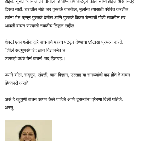
होईल. नुसतं “वाचाल तर वाचाल” हे घोषवाक्य घोळवून काही साध्य‌ होईल असं चित्र
दिसत नाही. घरातील मोठे जर पुस्तकं वाचतील, मुलांना त्यासाठी प्रेरित करतील,
त्यांना भेट म्हणून पुस्तकं देतील आणि पुस्तकं विकत घेण्याची‌ गोडी लावतील तर
आपली वाचन संस्कृती नक्कीच टिकून राहील.
शेवटी एका श्लोकाद्वारे वाचनाचे महत्त्व पटवून देण्याचा छोटासा प्रयत्न करते.
“शीलं सद्गुणसंपत्ति: ज्ञान विज्ञानमेव च
उत्साहो वर्धते येनं वाचनं तद् हितावह:।।
ज्याने शील, सद्गुण, संपत्ती, ज्ञान विज्ञान, उत्साह या सगळ्यांची वाढ होते ते वाचन
हितकारी असते.
असे हे बहुगुणी वाचन आपण केले पाहिजे आणि दुसऱ्यांना प्रेरणा दिली पाहिजे.
अस्तु