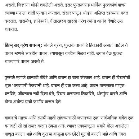
असतो, जिज्ञासा थोडी शमलेली असते. इतर पुस्तकांसह धार्मिक पुस्तकांचं वाचन
त्यांच्या मनाला शांती प्रदान करतात. संसारापासून थोडंसं अलिप्त रहाण्यास मदत
करतात. दासबोध, ज्ञानेश्वरी, गीतारहस्य सारखे ग्रंथ त्यांना आनंद देणारे ठरू
शकतात.
हितम् सद् ग्रंथ वाचनम् :
चांगले ग्रंथ, पुस्तकं वाचणं हे हितकारी असतं. वाटेल ते
वाचन म्हणजे सारहीन वाचन. त्यापासून काहीच मिळत नाही. उगाच वेळ फुकट
घालवणारे वाचन असते ते.
पुस्तकं म्हणजे ज्ञानाची मंदिरे आणि वाचन हा खरा संस्कार आहे. वाचन ही विचारांची
भूक भागवणारी मेजवानी आहे. वाचन ही एक कला आहे. वाचन माणसाला माणूस
बनविते, जीवनाला नवी दिशा देते, विचार करायला शिकविते, अंतर्मुख करते आणि
योग्य अयोग्य याची जाणीव करून देते.
वाचनाचे महत्त्व आणि त्याची महती सांगण्यासाठी जपानच्या एका सार्वजनिक बागेत एक
बनावटी सी सॉ तयार करून ठेवला आहे. त्यावर एकाबाजूला वयाने मोठा असलेला
माणूस बसला आहे आणि दुसऱ्या बाजूला एक छोटी मुलगी बसली आहे आणि गंमत