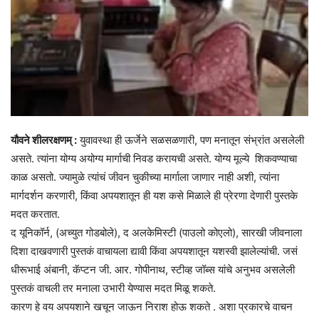
यौवने शीलरक्षणम् :
युवावस्था ही ऊर्जेने सळसळणारी, पण मनातून संभ्रांत असलेली
असते. त्यांना योग्य अयोग्य मार्गाची निवड करायची असते. योग्य मूल्ये शिकवण्याचा
काळ असतो. ज्यामुळे त्यांचं जीवन चुकीच्या मार्गाला जाणार नाही अशी, त्यांना
मार्गदर्शन करणारी, किंवा अपयशातून ही यश कसे मिळाले ही प्रेरणा देणारी पुस्तके
मदत करतात.
द यूनिकॉर्न, (अच्युत गोडबोले), द अलकेमिस्टी (पाउलो कोएलो), सारखी जीवनाला
दिशा दाखवणारी पुस्तकं वाचायला द्यावी किंवा अपयशातून यशस्वी झालेल्यांची. जसं
धीरूभाई अंबानी, कॅप्टन जी. आर. गोपीनाथ, स्टीव्ह जॉब्स यांचे अनुभव असलेली
पुस्तकं वाचली तर मनाला‌ उभारी येण्यास मदत मिळू शकते.
कारण हे वय अपयशाने खचून जाऊन निराश होऊ शकते . अशा प्रकारचे वाचन