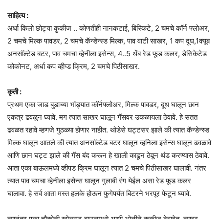
साहित्य :
अर्धा किलो छोट्या कुकीज .. कोणतीही नानकटाई, बिस्किटे, 2 चमचे कॉर्न फ्लोअर,
2 चमचे मिल्क पावडर, 2 चमचे कॅन्डेन्स्ड मिल्क, पाव वाटी साखर, 1 कप दूध,1क्यूब
अनसॉल्टेड बटर, पाव चमचा व्हेनीला इसेन्स, 4..5 थेंब रेड फूड कलर, डेसिकेटेड
कोकोनट, अर्धा कप व्हीप्ड क्रिम, 2 चमचे पिठीसाखर.
कृती :
प्रथम एका जाड बुडाच्या भांड्यात कॉर्नफ्लोअर, मिल्क पावडर, दूध घालून छान
एकत्र ढवळुन घ्यावे. मग त्यात साखर घालून गॅसवर उकळायला ठेवावे. हे सतत
ढवळत रहावे म्हणजे गुठळ्या होणार नाहीत. थोडेसे घट्टसर झाले की त्यात कॅन्डेन्स्ड
मिल्क घालून आतले की त्यात अनसॉल्टेड बटर घालून व्हनिला इसेन्स घालून ढवळावे
आणि छान घट्ट झाले की गॅस बंद करून हे खाली काढून ठेवून थंड करण्यास ठेवावे.
आता एका बाऊलमध्ये व्हीपड क्रिम घालून त्यात 2 चमचे पिठीसाखर घालावी. नंतर
त्यात पाव चमचा व्हेनीला इसेन्स घालून गुलाबी रंग येईल असा रेड फूड कलर
घालावा. हे सर्व आता मस्त हलके होऊन फुगेपर्यंत बिटरने भरपूर फेटून घ्यावे.
त्यानंतर एका चौकोनी खोलगट बाउलमध्ये आधी ओळीने कुकीज ठेवावेत. त्यावर