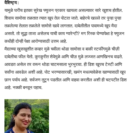
वैशिष्ट्य :
यामुळे घरीच इतका सुरेख फ्युजन प्रकार खायला असल्यावर सारे खुशच होतील.
शिवाय सामोसा तळतात त्यात खूप तेल पोटात जाते. बाहेरचे खाल्ले तर पुन्हा पुन्हा
तळलेल्या तेलात तळलेले सामोसे खावे लागतात. दाबेलीतील पावामध्ये खूप मैदा
असतो. तो सुद्धा ताजा असेलच याची काय ग्यारेन्टी? मग रिस्क घेण्यापेक्षा हे फ्युजन
कधीही दोन्ही पेक्षा आरोग्यासाठी उत्तम आहे.
मैद्याच्या खुसखुशीत कव्हर मुळे चवीला थोडा सामोसा व बाकी स्टफींगमुळे चीज़ी
दाबेलीचा फील येतो. कुरकुरीत शेवेमुळे आणि चीज़ मुळे लज्जत आणखिनच वाढते.
आवडत असेल तर वरून थोडा चाटमसाला भुरभुरावा. ही डिश खूपच टेस्टी आणि
सर्वांना आवडेल अशी आहे. पोट भरण्यासारखी, खमंग मधल्यावेळेस खाण्यासाठी खूप
छान पर्याय आहे. सर्वजण तुटून पडतील आणि वाहवा करतील अशी ही चटपटीत डिश
आहे. नक्की बनवून पहाच.