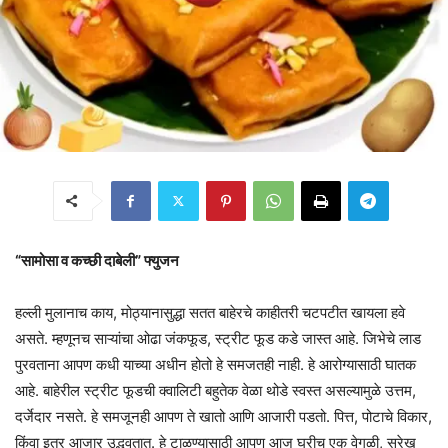
“सामोसा व कच्छी दाबेली” फ्युजन
हल्ली मुलानाच काय, मोठ्यानासुद्धा सतत बाहेरचे काहीतरी चटपटीत खायला हवे
असते. म्हणूनच साऱ्यांचा ओढा जंकफूड, स्ट्रीट फूड कडे जास्त आहे. जिभेचे लाड
पुरवताना आपण कधी याच्या अधीन होतो हे समजतही नाही. हे आरोग्यासाठी घातक
आहे. बाहेरील स्ट्रीट फूडची क्वालिटी बहुतेक वेळा थोडे स्वस्त असल्यामुळे उत्तम,
दर्जेदार नसते. हे समजूनही आपण ते खातो आणि आजारी पडतो. पित्त, पोटाचे विकार,
किंवा इतर आजार उद्भवतात. हे टाळण्यासाठी आपण आज घरीच एक वेगळी, सुरेख