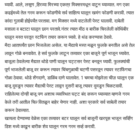
घ्यावी. आले, लसूण ,हिरव्या मिरच्या एकत्र मिक्सरमधून वाटून घ्याव्यात. मग एका
कढईमध्ये तेल गरम करून फोडणीचे सर्व साहित्य घालून खमंग फोडणी करावी. त्यात
कांदा गुलाबी होईपर्यंत परतावा. मग मिक्सर मध्ये वाटलेली पेस्ट घालावी. दाबेली
मसाला व बटाटा घालून छान परतावे.नंतर त्यात मीठ व बारीक चिरलेली कोथिंबीर
घालून मस्त परतून स्टफिंग तयार करून घ्यावे. हे थंड करण्यास ठेवावे.
मैदा आतापर्यंत छान भिजलेला असेल. या मैद्याचे मस्त मळून फुलके बनतील असे तेल
लावून गोळे बनवावेत. हे सर्व फुलके लाटून तव्यावर एका बाजूने पूर्ण भाजून घ्यावेत.
बाजूला ठेवलेल्या मैद्यात थोडे पाणी घालून घट्टसर पेस्ट बनवून घ्यावी. फुलक्यांची
पूर्ण भाजलेली बाजू वर करून त्यावर चिंचगुळाची चटणी पसरवून त्यावर स्टाफिंगचा
गोळा ठेवावा. थोडे शेंगदाणे, डाळिंब दाणे घालावेत. 1 चमचा मोझरेला चीज़ घालून एक
बाजू दुमडून त्यावर मैद्याची पेस्ट लावून दुसरी बाजू त्यावर दुमडून चिकटवावी.
राहिलेल्या दोन्ही बाजू पण अशाच व्यवस्थित घट्ट बंद करून घ्याव्यात म्हणजे गरम
केले तरी आतील चिज़् वितळून बाहेर येणार नाही. अशा प्रकारे सर्व साबेली तयार
करून ठेवाव्यात.
खायला देण्याच्या वेळेस एका तव्यावर बटर घालून सर्व बाजूनी खरपूस भाजून सर्व्हिंग
डिश मध्ये काढून बारीक शेव घालून गरम गरम सर्व्ह करावी.