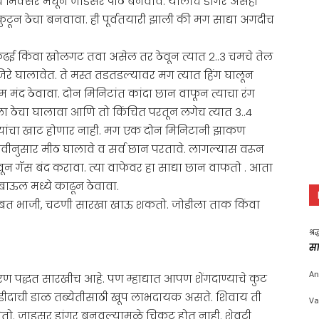
चे मिक्सर मधून जाडसर पीठ बनवावे. यालाच डांगर असेही
ुटून ठेचा बनवावा. ही पूर्वतयारी झाली की मग साद्या अगदीच
ढई किंवा खोलगट तवा असेल तर ठेवून त्यात 2..3 चमचे तेल
िरे घालावेत. ते मस्त तडतडल्यावर मग त्यात हिंग घालून
मंद ठेवावा. दोन मिनिटांत कांदा छान वाफून त्याचा रंग
ेचा घालावा आणि तो किंचित परतून लगेच त्यात 3..4
च्यांचा खाट होणार नाही. मग एक दोन मिनिटानी झाकण
चवीनुसार मीठ घालावे व सर्व छान परतावे. लागल्यास वरून
न गॅस बंद करावा. त्या वाफेवर हा साद्या छान वाफतो . आता
 बाऊल मध्ये काढून ठेवावा.
 सोबत भाजी, चटणी सारखा खाऊ शकतो. जोडीला ताक किंवा
श्र
सा
An
रण पद्धत सारखीच आहे. पण म्हाद्यात आपण शेंगदाण्याचे कुट
 उडीदाची डाळ तब्येतीसाठी खूप लाभदायक असते. शिवाय ती
Va
तो. जाडसर डांगर बनवल्यामुळे चिकट होत नाही. शेवटी