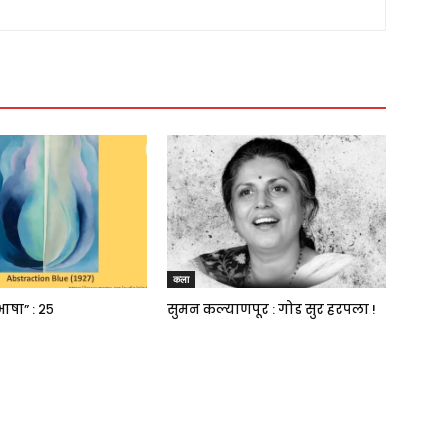
कला
भाषा” : २५
सुमन कल्याणपूर : गोड सुर हरपला !