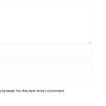
Name:*
Email:*
Website:
s browser for the next time I comment.