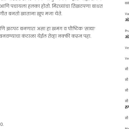
वस
न आणि पचायला हलका होतो. मिरच्यांचा तिखटपणा बाधत
णीत बनतो खाताना खूप मजा येते.
Va
अं
 झटपट बनणारा असा हा खमंग व पौष्टिक ‘साद्या’
Pr
 बनवण्याचा कंटाळा येईल तेंव्हा नक्की करून पहा.
अं
Ve
Ve
सौ 
सौ 
सौ 
सौ 
रु
सौ 
0.
Mr