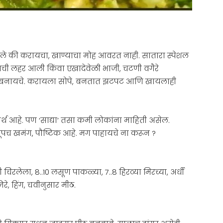
आठवले की करायचा, खाण्याचा मोह आवरत नाही. सातारा स्पेशल
खाण्याची लहर आली किंवा एखादेवेळी भाजी, चटणी वगैरे
स बनायचे. करायला सोपे, बनतात झटपट आणि खायलाही
ार्थ आहे. पण ‘साद्या’ तसा कमी लोकांना माहिती असेल.
पच खमंग, पौष्टिक आहे. मग पाहायचे ना करून ?
 चिरलेला, 8..10 लसूण पाकळ्या, 7..8 हिरव्या मिरच्या, अर्धी
िरे, हिंग, चवीनुसार मीठ.