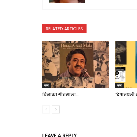
RELATED ARTICLES
कला
कला
बिनाका गीतमाला…
“रेषांमधली 
LEAVE A REPLY