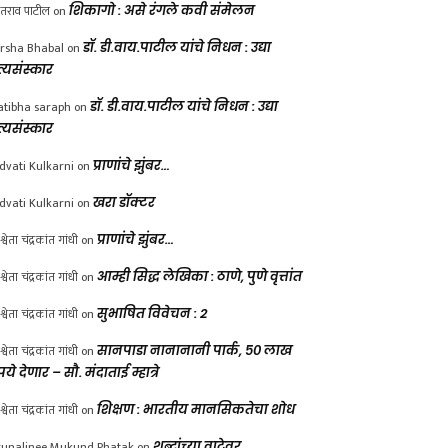
ंतराव पाटील
on
शिकागो : असे रंगले कवी संमेलन
rsha Bhabal
on
डॉ. डी.वाय.पाटील यांचे निधन : उद्या
त्यसंस्कार
atibha saraph
on
डॉ. डी.वाय.पाटील यांचे निधन : उद्या
त्यसंस्कार
dvati Kulkarni
on
प्राणांचे झुंबर…
dvati Kulkarni
on
खरा डॉक्टर
श्वेता चंद्रकांत गांधी
on
प्राणांचे झुंबर…
श्वेता चंद्रकांत गांधी
on
आम्ही सिद्ध लेखिका : ठाणे, पुणे वृत्तांत
श्वेता चंद्रकांत गांधी
on
सुभाषित विवेचन : 2
श्वेता चंद्रकांत गांधी
on
सानपाडा नानानानी पार्क, ५० लाख
पये देणार – सौ. मंदाताई म्हात्रे
श्वेता चंद्रकांत गांधी
on
शिक्षण : भारतीय मानसिकतेचा शोध
unalinee Mukund Phatak
on
शब्दांच्या वाटेवर….