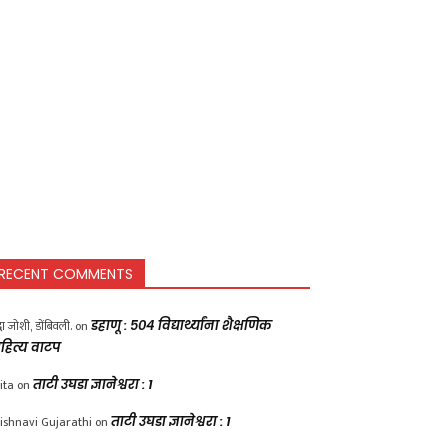
RECENT COMMENTS
द्धा जोशी, डोंबिवली.
on
डहाणू : ५०४ विद्यार्थ्यांना शैक्षणिक
हित्य वाटप
ita
on
ताटी उघडा ज्ञानेश्वरा : 1
ishnavi Gujarathi
on
ताटी उघडा ज्ञानेश्वरा : 1