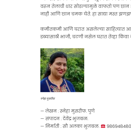
वरून तेलाची धार सोडल्यामुळे वाफतो पण छा
नाही आणि छान चमक येते. हा साद्या मस्त झणझ
कमीतकमी आणि घरात असलेल्या साहित्यात आणि
डब्यासाठी भाजी, चटणी नसेल घरात तेंव्हा किंवा
स्नेहा मुसरीफ
— लेखन : स्नेहा मुसरीफ. पुणे
— संपादन : देवेंद्र भुजबळ.
— निर्माती : सौ अलका भुजबळ.
986948480