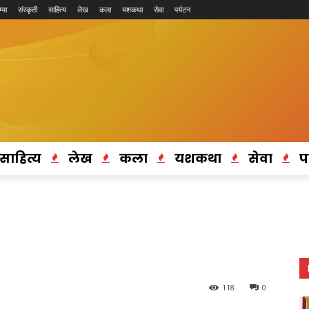
्या
संस्कृती
साहित्य
लेख
कला
यशकथा
सेवा
पर्यटन
साहित्य
लेख
कला
यशकथा
सेवा
प
118
0