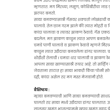
प्रथम उडीद कढईमध्ये खमंग लालसर भाजून त्या
म्हणतात. मग मिरच्या, लसूण, कोथिंबीरीचा जाड क
झटपट बनतो.
साद्या बनवण्यासाठी गॅसवर शक्यतो लोखंडाची क
घालावे. तेल छान गरम झाले की त्यात मोहरी व ज
कांदा घालावा व त्यावर झाकण ठेवावे. गॅस एकदम 
बदलेल. मग झाकण काढून त्यात आपण बनवलेला ठ
चमचे पाणी घालावे व झाकण ठेवावे म्हणजे मिर
काढून त्यात उडीदाचा बनवलेला डांगर घालावा. 
थोडीशी तेलाची 1 चमचा धार घालावी व झाकण ठेवू
आपला साद्या खाण्यासाठी तयार आहे. तो सर्व्हिंग
जेवताना ताटात हा साद्या भाकरी किंवा पोळी
दही, कांदा असेल तर मग मस्त मेजवांनी होते.
वैशिष्टय :
म्हाद्या बनवण्याची आणि साद्या बनवण्याची साधा
घालतो तर साद्या मध्ये उडीदाचा डांगर घालतात.
लालसर खमंग भाजल्यामुळे खूपच खमंग स्वाद ये