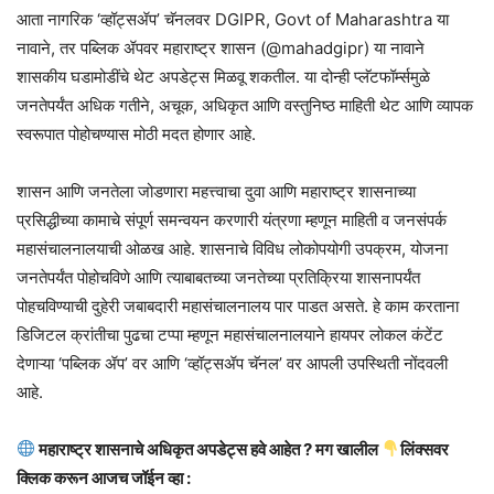
​आता नागरिक ‘व्हॉट्सॲप’ चॅनलवर DGIPR, Govt of Maharashtra या
नावाने, तर पब्लिक ॲपवर महाराष्ट्र शासन (@mahadgipr) या नावाने
शासकीय घडामोडींचे थेट अपडेट्स मिळवू शकतील. या दोन्ही प्लॅटफॉर्म्समुळे
जनतेपर्यंत अधिक गतीने, अचूक, अधिकृत आणि वस्तुनिष्ठ माहिती थेट आणि व्यापक
स्वरूपात पोहोचण्यास मोठी मदत होणार आहे.
शासन आणि जनतेला जोडणारा महत्त्वाचा दुवा आणि ​महाराष्ट्र शासनाच्या
प्रसिद्धीच्या कामाचे संपूर्ण समन्वयन करणारी यंत्रणा म्हणून माहिती व जनसंपर्क
महासंचालनालयाची ओळख आहे. शासनाचे विविध लोकोपयोगी उपक्रम, योजना
जनतेपर्यंत पोहोचविणे आणि त्याबाबतच्या जनतेच्या प्रतिक्रिया शासनापर्यंत
पोहचविण्याची दुहेरी जबाबदारी महासंचालनालय पार पाडत असते. हे काम करताना
डिजिटल क्रांतीचा पुढचा टप्पा म्हणून महासंचालनालयाने हायपर लोकल कंटेंट
देणाऱ्या ‘पब्लिक ॲप’ वर आणि ‘व्हॉट्सॲप चॅनल’ वर आपली उपस्थिती नोंदवली
आहे.
महाराष्ट्र शासनाचे अधिकृत अपडेट्स हवे आहेत ? मग खालील
लिंक्सवर
क्लिक करून आजच जॉईन व्हा :