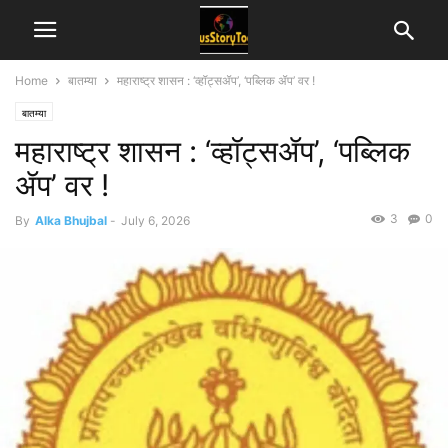
Home
बातम्या
महाराष्ट्र शासन : ‘व्हॉट्सॲप’, ‘पब्लिक ॲप’ वर !
बातम्या
महाराष्ट्र शासन : ‘व्हॉट्सॲप’, ‘पब्लिक
ॲप’ वर !
3
0
By
Alka Bhujbal
-
July 6, 2026